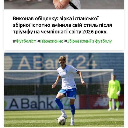
Виконав обіцянку: зірка іспанської
збірної істотно змінила свій стиль після
тріумфу на чемпіонаті світу 2026 року.
#
#
#
Футболіст
Півзахисник
Збірна Іспанії з футболу