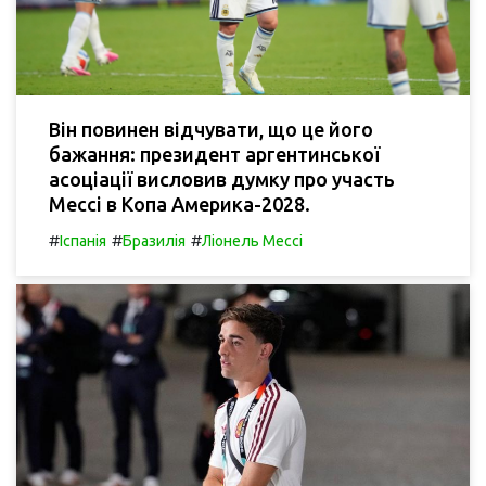
Він повинен відчувати, що це його
бажання: президент аргентинської
асоціації висловив думку про участь
Мессі в Копа Америка-2028.
#
#
#
Іспанія
Бразилія
Ліонель Мессі