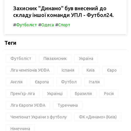
Захисник "Динамо" був внесений до
складу іншої команди УПЛ - Футбол24.
#
#
#
Футболіст
Одеса
Спорт
Теги
Футболіст
Півзахисник
Україна
Ліга чемпіонів УЄФА
Іспанія
Київ
Євро
Англія
Європа
Футбол
Італія
Прем'єр-ліга
Українці
Бразилія
Росія
Ліга Європи УЄФА
Туреччина
Чемпіонат України з футболу
ФК «Динамо» (Київ)
Німеччина