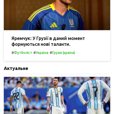
Яремчук: У Грузії в даний момент
формуються нові таланти.
#
#
#
Футболіст
Україна
Грузія (країна)
Актуальне