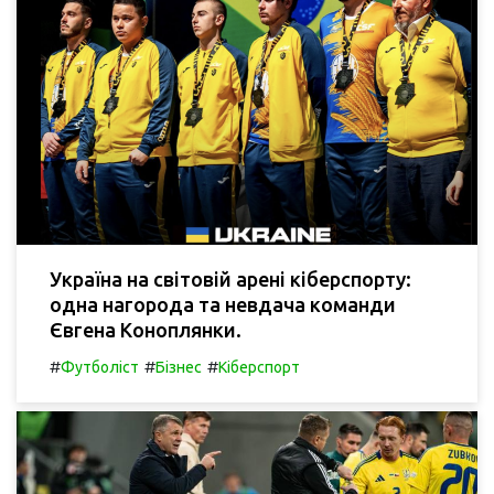
Україна на світовій арені кіберспорту:
одна нагорода та невдача команди
Євгена Коноплянки.
#
#
#
Футболіст
Бізнес
Кіберспорт