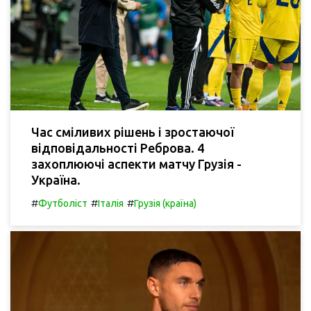
Час сміливих рішень і зростаючої
відповідальності Реброва. 4
захоплюючі аспекти матчу Грузія -
Україна.
#
#
#
Футболіст
Італія
Грузія (країна)