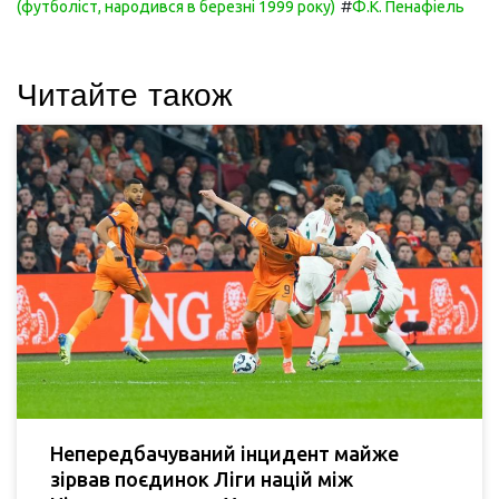
#
(футболіст, народився в березні 1999 року)
Ф.К. Пенафіель
Читайте також
Непередбачуваний інцидент майже
зірвав поєдинок Ліги націй між