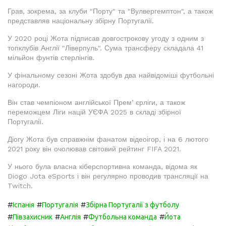
Грав, зокрема, за клуби "Порту" та "Вулвергемптон", а також
представляв національну збірну Португалії.
У 2020 році Жота підписав довгострокову угоду з одним з
топклубів Англії "Ліверпуль". Сума трансферу складала 41
мільйон фунтів стерлінгів.
У фінальному сезоні Жота здобув два найвідоміші футбольні
нагороди.
Він став чемпіоном англійської Премʼєрліги, а також
переможцем Ліги націй УЄФА 2025 в складі збірної
Португалії.
Діогу Жота був справжнім фанатом відеоігор, і на 6 лютого
2021 року він очолював світовий рейтинг FIFA 2021.
У нього була власна кіберспортивна команда, відома як
Diogo Jota eSports і він регулярно проводив трансляції на
Twitch.
#
#
#
Іспанія
Португалія
Збірна Португалії з футболу
#
#
#
#
Півзахисник
Англія
Футбольна команда
Йота