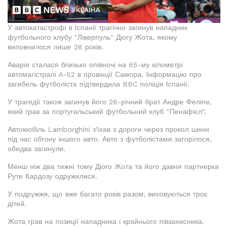
У автокатастрофі в Іспанії трагічно загинув нападник
футбольного клубу "Ліверпуль" Діогу Жота, якому
виповнилося лише 28 років.
Аварія сталася близько опівночі на 65-му кілометрі
автомагістралі A-52 в провінції Самора. Інформацію про
загибель футболіста підтвердила BBC поліція Іспанії.
У трагедії також загинув його 26-річний брат Андре Феліпе,
який грав за португальський футбольний клуб "Пенафієл".
Автомобіль Lamborghini з'їхав з дороги через прокол шини
під час обгону іншого авто. Авто з футболістами загорілося,
обидва загинули.
Менш ніж два тижні тому Діого Жота та його давня партнерка
Руте Кардозу одружилися.
У подружжя, що вже багато років разом, виховуються троє
дітей.
Жота грав на позиції нападника і крайнього півзахисника.