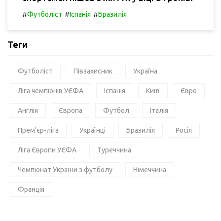
#
#
#
Футболіст
Іспанія
Бразилія
Теги
Футболіст
Півзахисник
Україна
Ліга чемпіонів УЄФА
Іспанія
Київ
Євро
Англія
Європа
Футбол
Італія
Прем'єр-ліга
Українці
Бразилія
Росія
Ліга Європи УЄФА
Туреччина
Чемпіонат України з футболу
Німеччина
Франція