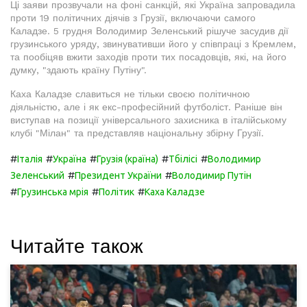
Ці заяви прозвучали на фоні санкцій, які Україна запровадила
проти 19 політичних діячів з Грузії, включаючи самого
Каладзе. 5 грудня Володимир Зеленський рішуче засудив дії
грузинського уряду, звинувативши його у співпраці з Кремлем,
та пообіцяв вжити заходів проти тих посадовців, які, на його
думку, "здають країну Путіну".
Каха Каладзе славиться не тільки своєю політичною
діяльністю, але і як екс-професійний футболіст. Раніше він
виступав на позиції універсального захисника в італійському
клубі "Мілан" та представляв національну збірну Грузії.
#
#
#
#
#
Італія
Україна
Грузія (країна)
Тбілісі
Володимир
#
#
Зеленський
Президент України
Володимир Путін
#
#
#
Грузинська мрія
Політик
Каха Каладзе
Читайте також