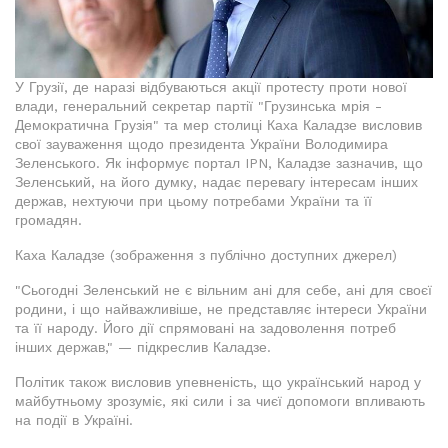
У Грузії, де наразі відбуваються акції протесту проти нової
влади, генеральний секретар партії "Грузинська мрія -
Демократична Грузія" та мер столиці Каха Каладзе висловив
свої зауваження щодо президента України Володимира
Зеленського. Як інформує портал IPN, Каладзе зазначив, що
Зеленський, на його думку, надає перевагу інтересам інших
держав, нехтуючи при цьому потребами України та її
громадян.
Каха Каладзе (зображення з публічно доступних джерел)
"Сьогодні Зеленський не є вільним ані для себе, ані для своєї
родини, і що найважливіше, не представляє інтереси України
та її народу. Його дії спрямовані на задоволення потреб
інших держав," — підкреслив Каладзе.
Політик також висловив упевненість, що український народ у
майбутньому зрозуміє, які сили і за чиєї допомоги впливають
на події в Україні.