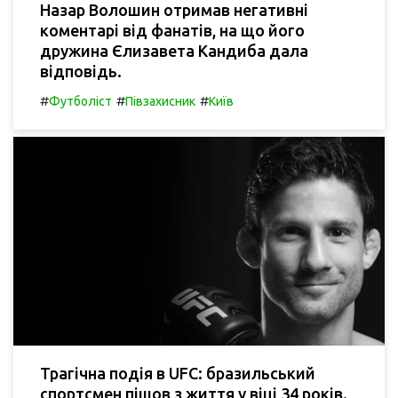
Назар Волошин отримав негативні
коментарі від фанатів, на що його
дружина Єлизавета Кандиба дала
відповідь.
#
#
#
Футболіст
Півзахисник
Київ
Трагічна подія в UFC: бразильський
спортсмен пішов з життя у віці 34 років.