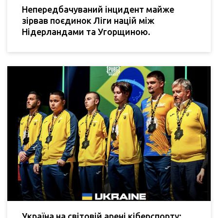
Непередбачуваний інцидент майже
зірвав поєдинок Ліги націй між
Нідерландами та Угорщиною.
Україна на світовій арені кіберспорту: