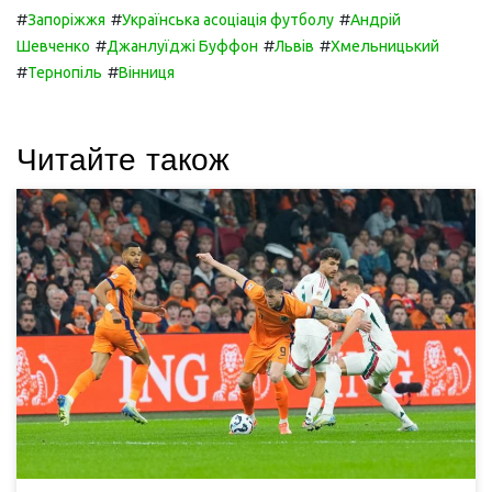
#
#
#
Запоріжжя
Українська асоціація футболу
Андрій
#
#
#
Шевченко
Джанлуїджі Буффон
Львів
Хмельницький
#
#
Тернопіль
Вінниця
Читайте також