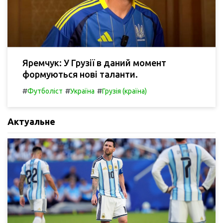
Яремчук: У Грузії в даний момент
формуються нові таланти.
#
#
#
Футболіст
Україна
Грузія (країна)
Актуальне