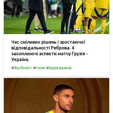
Час сміливих рішень і зростаючої
відповідальності Реброва. 4
захоплюючі аспекти матчу Грузія -
Україна.
#
#
#
Футболіст
Італія
Грузія (країна)