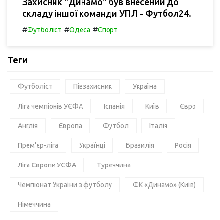
Захисник "Динамо" був внесений до
складу іншої команди УПЛ - Футбол24.
#
#
#
Футболіст
Одеса
Спорт
Теги
Футболіст
Півзахисник
Україна
Ліга чемпіонів УЄФА
Іспанія
Київ
Євро
Англія
Європа
Футбол
Італія
Прем'єр-ліга
Українці
Бразилія
Росія
Ліга Європи УЄФА
Туреччина
Чемпіонат України з футболу
ФК «Динамо» (Київ)
Німеччина