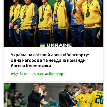
Україна на світовій арені кіберспорту:
одна нагорода та невдача команди
Євгена Коноплянки.
#
#
#
Футболіст
Бізнес
Кіберспорт