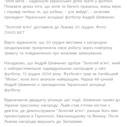
"Моя мета - надихнути українських дітей грати у футбол.
Показати доказ того, що коли ти багато працюєш, маєш мрію
і справді любиш те, що робиш, - усе вийде", - розповів
президент Української асоціації футболу Андрій Шевченко.
"Золотий м'яч" доставили до Львова 20 грудня. Фото:
ZAXID.NET
Варто відзначити, що 20 грудня виставка з нагородою
неодноразово призупиняла свою роботу через повітряну
тривогу та повідомлення про можливе замінування.
Нагадаємо, що Андрій Шевченко здобув "Золотий м'яч", який
є найпрестижнішою індивідуальною нагородою у світі
футболу, 13 грудня 2004 року. Футболіст грав за італійський
"Мілан", коли його визнали найкращим. Наразі 48-річний
Андрій Шевченко є президентом Української асоціації
футболу.
Відзначаючи двадцяту річницю цієї події, Шевченко привіз до
України престижну нагороду. Львів став п'ятим містом з
дев'яти, де демонстрували "Золотий м'яч": раніше його вже
презентували в Тернополі, Хмельницькому та Вінниці. Після
Львова нагорода вирушить до Запоріжжя.