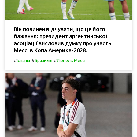
Він повинен відчувати, що це його
бажання: президент аргентинської
асоціації висловив думку про участь
Мессі в Копа Америка-2028.
#
#
#
Іспанія
Бразилія
Ліонель Мессі