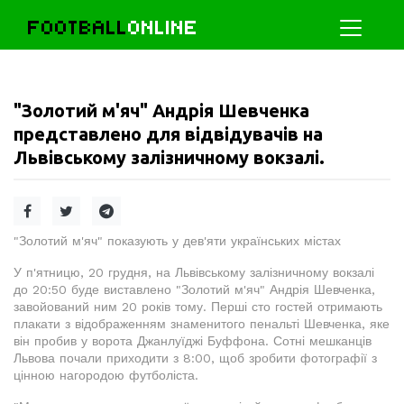
FOOTBALL
ONLINE
"Золотий м'яч" Андрія Шевченка
представлено для відвідувачів на
Львівському залізничному вокзалі.
"Золотий м'яч" показують у дев'яти українських містах
У п'ятницю, 20 грудня, на Львівському залізничному вокзалі
до 20:50 буде виставлено "Золотий м'яч" Андрія Шевченка,
завойований ним 20 років тому. Перші сто гостей отримають
плакати з відображенням знаменитого пенальті Шевченка, яке
він пробив у ворота Джанлуїджі Буффона. Сотні мешканців
Львова почали приходити з 8:00, щоб зробити фотографії з
цінною нагородою футболіста.