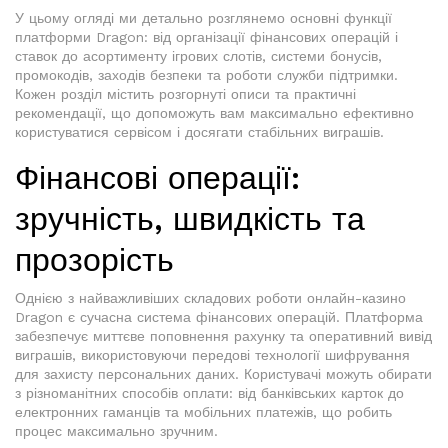
У цьому огляді ми детально розглянемо основні функції
платформи Dragon: від організації фінансових операцій і
ставок до асортименту ігрових слотів, системи бонусів,
промокодів, заходів безпеки та роботи служби підтримки.
Кожен розділ містить розгорнуті описи та практичні
рекомендації, що допоможуть вам максимально ефективно
користуватися сервісом і досягати стабільних виграшів.
Фінансові операції:
зручність, швидкість та
прозорість
Однією з найважливіших складових роботи онлайн-казино
Dragon є сучасна система фінансових операцій. Платформа
забезпечує миттєве поповнення рахунку та оперативний вивід
виграшів, використовуючи передові технології шифрування
для захисту персональних даних. Користувачі можуть обирати
з різноманітних способів оплати: від банківських карток до
електронних гаманців та мобільних платежів, що робить
процес максимально зручним.