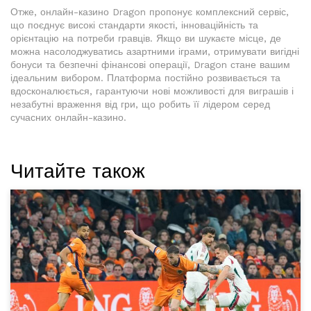
Отже, онлайн-казино Dragon пропонує комплексний сервіс,
що поєднує високі стандарти якості, інноваційність та
орієнтацію на потреби гравців. Якщо ви шукаєте місце, де
можна насолоджуватись азартними іграми, отримувати вигідні
бонуси та безпечні фінансові операції, Dragon стане вашим
ідеальним вибором. Платформа постійно розвивається та
вдосконалюється, гарантуючи нові можливості для виграшів і
незабутні враження від гри, що робить її лідером серед
сучасних онлайн-казино.
Читайте також