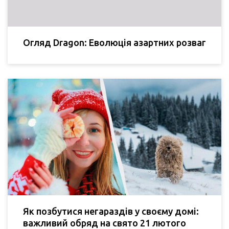
Огляд Dragon: Еволюція азартних розваг
Як позбутися негараздів у своєму домі:
важливий обряд на свято 21 лютого