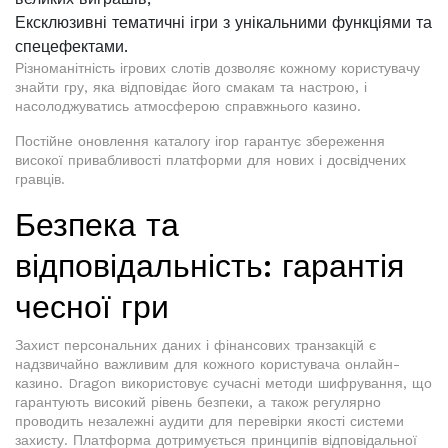
Ексклюзивні тематичні ігри з унікальними функціями та
спецефектами.
Різноманітність ігрових слотів дозволяє кожному користувачу
знайти гру, яка відповідає його смакам та настрою, і
насолоджуватись атмосферою справжнього казино.
Постійне оновлення каталогу ігор гарантує збереження
високої привабливості платформи для нових і досвідчених
гравців.
Безпека та
відповідальність: гарантія
чесної гри
Захист персональних даних і фінансових транзакцій є
надзвичайно важливим для кожного користувача онлайн-
казино. Dragon використовує сучасні методи шифрування, що
гарантують високий рівень безпеки, а також регулярно
проводить незалежні аудити для перевірки якості системи
захисту. Платформа дотримується принципів відповідальної