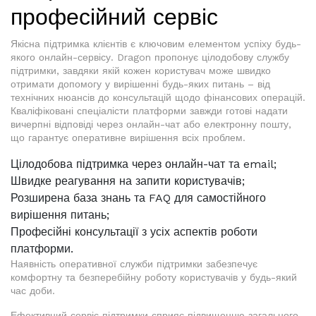
професійний сервіс
Якісна підтримка клієнтів є ключовим елементом успіху будь-
якого онлайн-сервісу. Dragon пропонує цілодобову службу
підтримки, завдяки якій кожен користувач може швидко
отримати допомогу у вирішенні будь-яких питань – від
технічних нюансів до консультацій щодо фінансових операцій.
Кваліфіковані спеціалісти платформи завжди готові надати
вичерпні відповіді через онлайн-чат або електронну пошту,
що гарантує оперативне вирішення всіх проблем.
Цілодобова підтримка через онлайн-чат та email;
Швидке реагування на запити користувачів;
Розширена база знань та FAQ для самостійного
вирішення питань;
Професійні консультації з усіх аспектів роботи
платформи.
Наявність оперативної служби підтримки забезпечує
комфортну та безперебійну роботу користувачів у будь-який
час доби.
Ефективний сервіс підтримки сприяє підвищенню загального