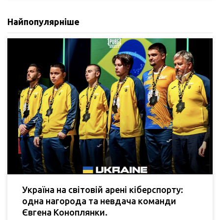
Найпопулярніше
Україна на світовій арені кіберспорту:
одна нагорода та невдача команди
Євгена Коноплянки.