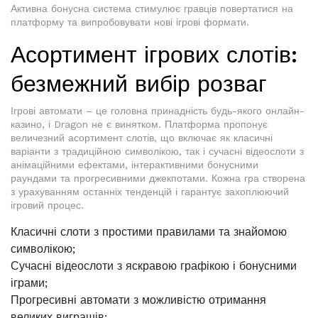
Активна бонусна система стимулює гравців повертатися на
платформу та випробовувати нові ігрові формати.
Асортимент ігрових слотів:
безмежний вибір розваг
Ігрові автомати – це головна принадність будь-якого онлайн-
казино, і Dragon не є винятком. Платформа пропонує
величезний асортимент слотів, що включає як класичні
варіанти з традиційною символікою, так і сучасні відеослоти з
анімаційними ефектами, інтерактивними бонусними
раундами та прогресивними джекпотами. Кожна гра створена
з урахуванням останніх тенденцій і гарантує захоплюючий
ігровий процес.
Класичні слоти з простими правилами та знайомою
символікою;
Сучасні відеослоти з яскравою графікою і бонусними
іграми;
Прогресивні автомати з можливістю отримання
великих виграшів;