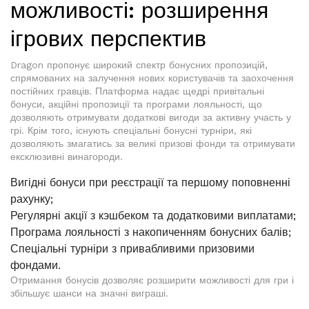
можливості: розширення
ігрових перспектив
Dragon пропонує широкий спектр бонусних пропозицій,
спрямованих на залучення нових користувачів та заохочення
постійних гравців. Платформа надає щедрі привітальні
бонуси, акційні пропозиції та програми лояльності, що
дозволяють отримувати додаткові вигоди за активну участь у
грі. Крім того, існують спеціальні бонусні турніри, які
дозволяють змагатись за великі призові фонди та отримувати
ексклюзивні винагороди.
Вигідні бонуси при реєстрації та першому поповненні
рахунку;
Регулярні акції з кэшбеком та додатковими виплатами;
Програма лояльності з накопиченням бонусних балів;
Спеціальні турніри з привабливими призовими
фондами.
Отримання бонусів дозволяє розширити можливості для гри і
збільшує шанси на значні виграші.