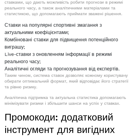
ставками, що дають можливість робити прогнози в режимі
реального часу, а також аналітичними матеріалами та
статистикою, що допомагають приймати зважені рішення.
Ставки на популярні спортивні змагання з
актуальними коефіцієнтами;
Комбіновані ставки для підвищення потенційного
виграшу;
Live-ставки з оновленням інформації в режимі
реального часу;
Аналітичні огляди та прогнозування від експертів.
Таким чином, система ставок дозволяє кожному користувачу
обирати оптимальний формат, який відповідає його стратегії
та рівню ризику.
Аналітична підтримка та актуальна статистика допомагають
мінімізувати ризики і збільшити шанси на успіх у ставках.
Промокоди: додатковий
інструмент для вигідних