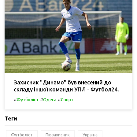
Захисник "Динамо" був внесений до
складу іншої команди УПЛ - Футбол24.
#
#
#
Футболіст
Одеса
Спорт
Теги
Футболіст
Півзахисник
Україна