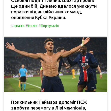
Основні події 11 липня: Шахтар провів
ще один бій, Динамо вдалося уникнути
поразки від англійських команд,
оновлення Кубка України.
#
#
#
Іспанія
Італія
Португалія
Прихильник Неймара допоміг ПСЖ
здобути перемогу в Лізі чемпіонів,