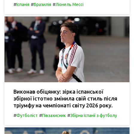
#
#
#
Іспанія
Бразилія
Ліонель Мессі
Виконав обіцянку: зірка іспанської
збірної істотно змінила свій стиль після
тріумфу на чемпіонаті світу 2026 року.
#
#
#
Футболіст
Півзахисник
Збірна Іспанії з футболу