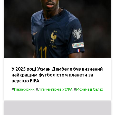
У 2025 році Усман Дембеле був визнаний
найкращим футболістом планети за
версією FIFA.
#
#
#
Півзахисник
Ліга чемпіонів УЄФА
Мохамед Салах