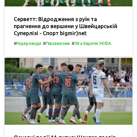
Серветт: Відродження з руїн та
прагнення до вершини у Швейцарській
Суперлізі - Спорт bigmir)net
#
#
#
Нідерланди
Півзахисник
Ліга Європи УЄФА