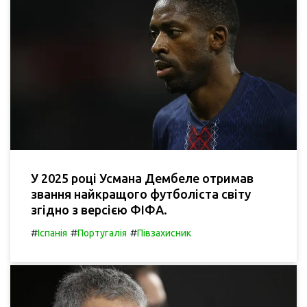
У 2025 році Усмана Дембеле отримав
звання найкращого футболіста світу
згідно з версією ФІФА.
#
#
#
Іспанія
Португалія
Півзахисник