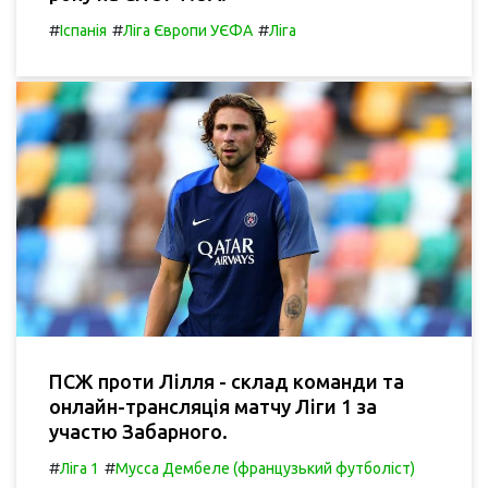
#
#
#
Іспанія
Ліга Європи УЄФА
Ліга
ПСЖ проти Лілля - склад команди та
онлайн-трансляція матчу Ліги 1 за
участю Забарного.
#
#
Ліга 1
Мусса Дембеле (французький футболіст)