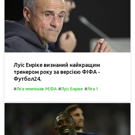
Луїс Енріке визнаний найкращим
тренером року за версією ФІФА -
Футбол24.
#
#
#
Ліга чемпіонів УЄФА
Луїс Енріке
Ліга 1