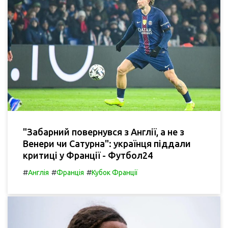
"Забарний повернувся з Англії, а не з
Венери чи Сатурна": українця піддали
критиці у Франції - Футбол24
#
#
#
Англія
Франція
Кубок Франції