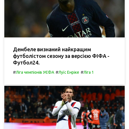
Дембеле визнаний найкращим
футболістом сезону за версією ФІФА -
Футбол24.
#
#
#
Ліга чемпіонів УЄФА
Луїс Енріке
Ліга 1