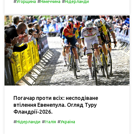
#
#
#
Угорщина
Німеччина
Нідерланди
Погачар проти всіх: несподіване
втілення Евенепула. Огляд Туру
Фландрії-2026.
#
#
#
Нідерланди
Італія
Україна