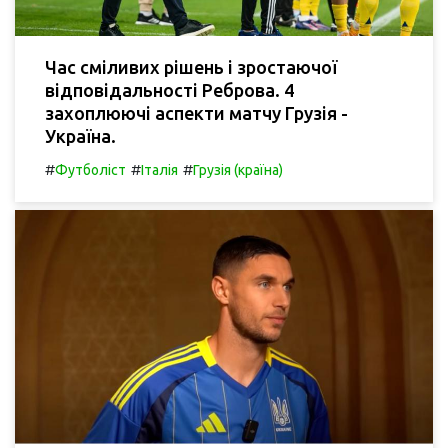
Час сміливих рішень і зростаючої
відповідальності Реброва. 4
захоплюючі аспекти матчу Грузія -
Україна.
#
#
#
Футболіст
Італія
Грузія (країна)