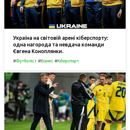
Україна на світовій арені кіберспорту:
одна нагорода та невдача команди
Євгена Коноплянки.
#
#
#
Футболіст
Бізнес
Кіберспорт