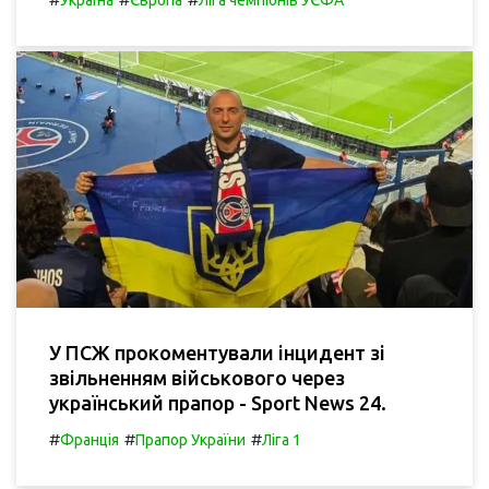
Україна
Європа
Ліга чемпіонів УЄФА
У ПСЖ прокоментували інцидент зі
звільненням військового через
український прапор - Sport News 24.
#
#
#
Франція
Прапор України
Ліга 1