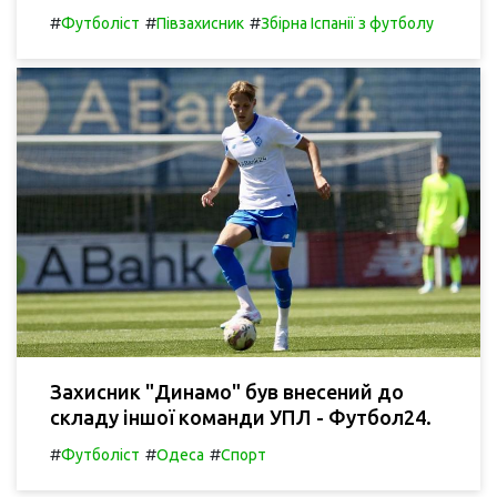
#
#
#
Футболіст
Півзахисник
Збірна Іспанії з футболу
Захисник "Динамо" був внесений до
складу іншої команди УПЛ - Футбол24.
#
#
#
Футболіст
Одеса
Спорт