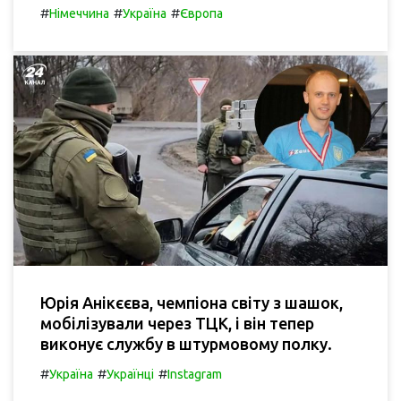
#
#
#
Німеччина
Україна
Європа
Юрія Анікєєва, чемпіона світу з шашок,
мобілізували через ТЦК, і він тепер
виконує службу в штурмовому полку.
#
#
#
Україна
Українці
Instagram