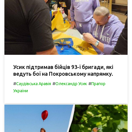
Усик підтримав бійців 93-ї бригади, які
ведуть бої на Покровському напрямку.
#
#
#
Саудівська Аравія
Олександр Усик
Прапор
України