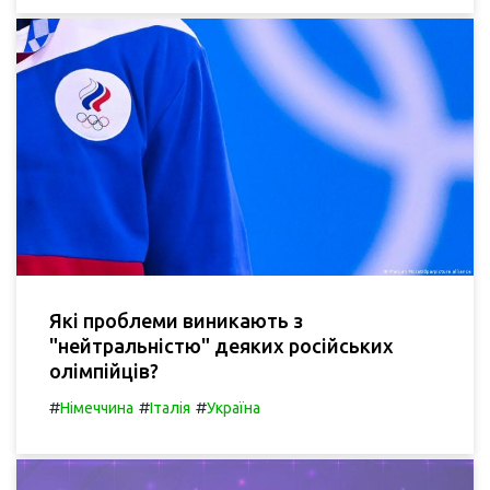
Які проблеми виникають з
"нейтральністю" деяких російських
олімпійців?
#
#
#
Німеччина
Італія
Україна