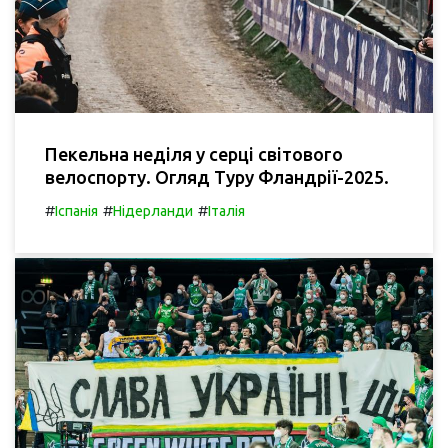
Пекельна неділя у серці світового
велоспорту. Огляд Туру Фландрії-2025.
#
#
#
Іспанія
Нідерланди
Італія