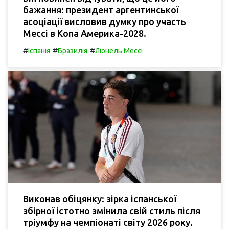
бажання: президент аргентинської
асоціації висловив думку про участь
Мессі в Копа Америка-2028.
#
#
#
Іспанія
Бразилія
Ліонель Мессі
Виконав обіцянку: зірка іспанської
збірної істотно змінила свій стиль після
тріумфу на чемпіонаті світу 2026 року.