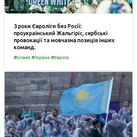
3 роки Євроліги без Росії:
проукраїнський Жальгіріс, сербські
провокації та мовчазна позиція інших
команд.
#
#
#
Іспанія
Україна
Європа