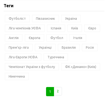
Теги
Футболіст
Півзахисник
Україна
Ліга чемпіонів УЄФА
Іспанія
Київ
Євро
Англія
Європа
Футбол
Італія
Прем'єр-ліга
Українці
Бразилія
Росія
Ліга Європи УЄФА
Туреччина
Чемпіонат України з футболу
ФК «Динамо» (Київ)
Німеччина
1
2