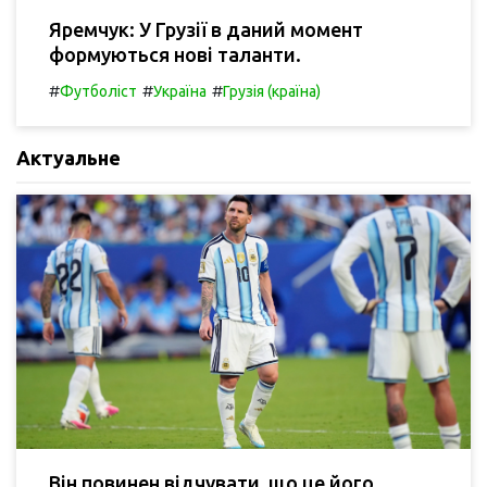
Яремчук: У Грузії в даний момент
формуються нові таланти.
#
#
#
Футболіст
Україна
Грузія (країна)
Актуальне
Він повинен відчувати, що це його