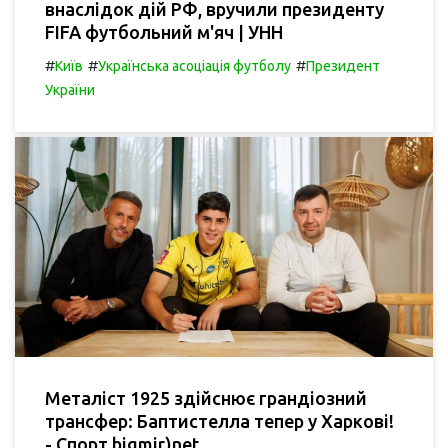
внаслідок дій РФ, вручили президенту
FIFA футбольний м'яч | УНН
#
#
#
Київ
Українська асоціація футболу
Президент
України
Металіст 1925 здійснює грандіозний
трансфер: Баптистелла тепер у Харкові!
- Спорт bigmir)net