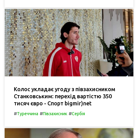
Колос укладає угоду з півзахисником
Станковським: перехід вартістю 350
тисяч євро - Спорт bigmir)net
#
#
#
Туреччина
Півзахисник
Сербія