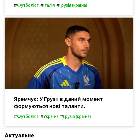
#
#
#
Футболіст
Італія
Грузія (країна)
Яремчук: У Грузії в даний момент
формуються нові таланти.
#
#
#
Футболіст
Україна
Грузія (країна)
Актуальне