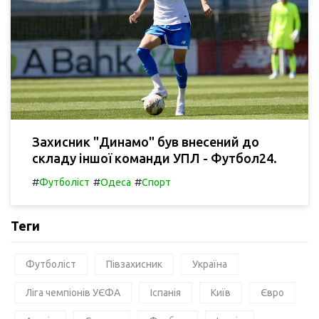
Захисник "Динамо" був внесений до
складу іншої команди УПЛ - Футбол24.
#
#
#
Футболіст
Одеса
Спорт
Теги
Футболіст
Півзахисник
Україна
Ліга чемпіонів УЄФА
Іспанія
Київ
Євро