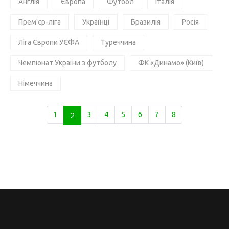
Англія
Європа
Футбол
Італія
Прем'єр-ліга
Українці
Бразилія
Росія
Ліга Європи УЄФА
Туреччина
Чемпіонат України з футболу
ФК «Динамо» (Київ)
Німеччина
1
2
3
4
5
6
7
8