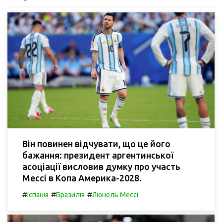
Він повинен відчувати, що це його
бажання: президент аргентинської
асоціації висловив думку про участь
Мессі в Копа Америка-2028.
#
#
#
Іспанія
Бразилія
Ліонель Мессі