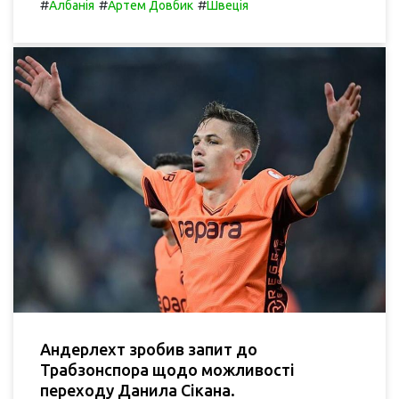
#
#
#
Албанія
Артем Довбик
Швеція
Андерлехт зробив запит до
Трабзонспора щодо можливості
переходу Данила Сікана.