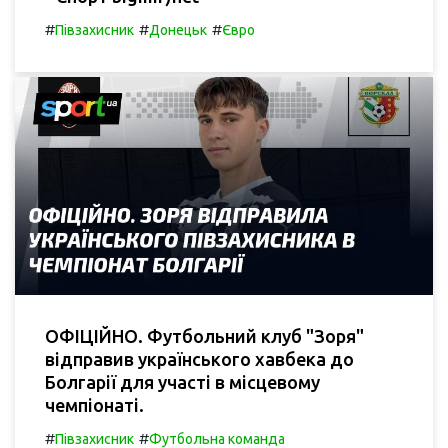
#
#
#
Півзахисник
Донецьк
Євро
ОФІЦІЙНО. Футбольний клуб "Зоря"
відправив українського хавбека до
Болгарії для участі в місцевому
чемпіонаті.
#
#
Півзахисник
Футбольна команда