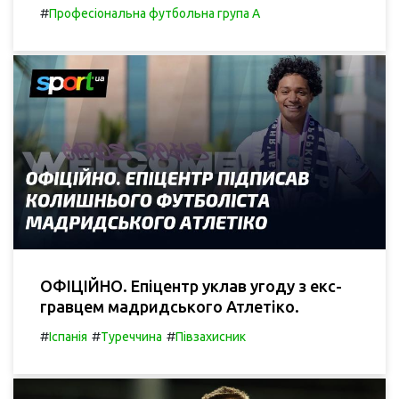
#
Професіональна футбольна група А
ОФІЦІЙНО. Епіцентр уклав угоду з екс-
гравцем мадридського Атлетіко.
#
#
#
Іспанія
Туреччина
Півзахисник