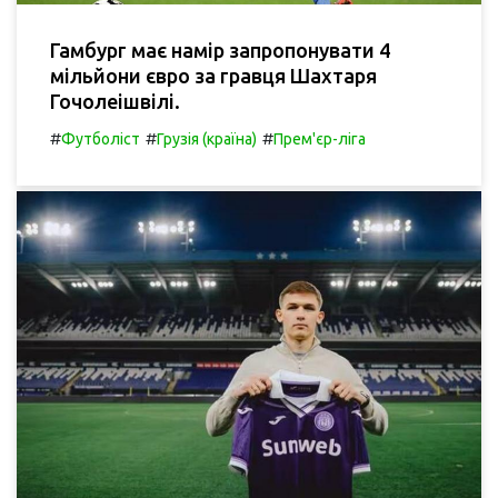
Гамбург має намір запропонувати 4
мільйони євро за гравця Шахтаря
Гочолеішвілі.
#
#
#
Футболіст
Грузія (країна)
Прем'єр-ліга