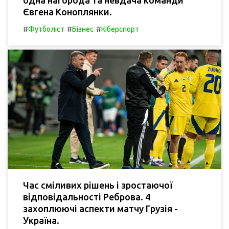
Євгена Коноплянки.
#
#
#
Футболіст
Бізнес
Кіберспорт
Час сміливих рішень і зростаючої
відповідальності Реброва. 4
захоплюючі аспекти матчу Грузія -
Україна.