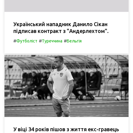
Український нападник Данило Сікан
підписав контракт з "Андерлехтом".
#
#
#
Футболіст
Туреччина
Бельгія
У віці 34 років пішов з життя екс-гравець