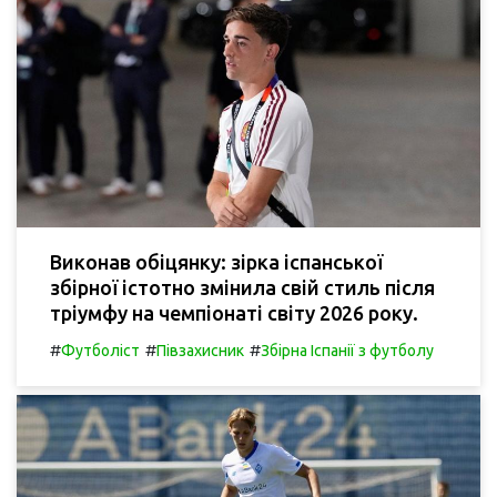
Виконав обіцянку: зірка іспанської
збірної істотно змінила свій стиль після
тріумфу на чемпіонаті світу 2026 року.
#
#
#
Футболіст
Півзахисник
Збірна Іспанії з футболу