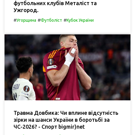
футбольних клубів Металіст та
Ужгород.
#
#
#
Угорщина
Футболіст
Кубок України
Травма Довбика: Чи вплине відсутність
зірки на шанси України в боротьбі за
ЧС-2026? - Спорт bigmir)net