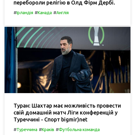
перебороли релігію в Олд Фірм Дербі.
#
#
#
Ірландія
Канада
Англія
Туран: Шахтар має можливість провести
свій домашній матч Ліги конференцій у
Туреччині - Спорт bigmir)net
#
#
#
Туреччина
Краків
Футбольна команда