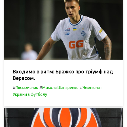
Входимо в ритм: Бражко про тріумф над
Вересом.
#
#
#
Півзахисник
Микола Шапаренко
Чемпіонат
України з футболу