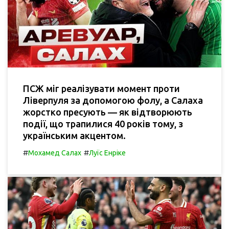
ПСЖ міг реалізувати момент проти
Ліверпуля за допомогою фолу, а Салаха
жорстко пресують — як відтворюють
події, що трапилися 40 років тому, з
українським акцентом.
#
#
Мохамед Салах
Луїс Енріке