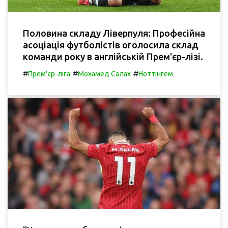
Половина складу Ліверпуля: Професійна
асоціація футболістів оголосила склад
команди року в англійській Прем'єр-лізі.
#
#
#
Прем'єр-ліга
Мохамед Салах
Ноттінгем