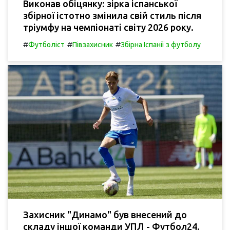
Виконав обіцянку: зірка іспанської
збірної істотно змінила свій стиль після
тріумфу на чемпіонаті світу 2026 року.
#
#
#
Футболіст
Півзахисник
Збірна Іспанії з футболу
Захисник "Динамо" був внесений до
складу іншої команди УПЛ - Футбол24.