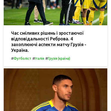
Час сміливих рішень і зростаючої
відповідальності Реброва. 4
захоплюючі аспекти матчу Грузія -
Україна.
#
#
#
Футболіст
Італія
Грузія (країна)