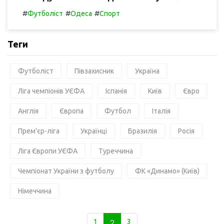
#
#
#
Футболіст
Одеса
Спорт
Теги
Футболіст
Півзахисник
Україна
Ліга чемпіонів УЄФА
Іспанія
Київ
Євро
Англія
Європа
Футбол
Італія
Прем'єр-ліга
Українці
Бразилія
Росія
Ліга Європи УЄФА
Туреччина
Чемпіонат України з футболу
ФК «Динамо» (Київ)
Німеччина
1
2
3