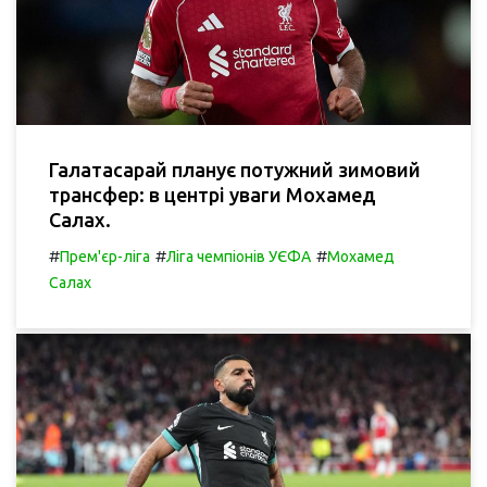
Галатасарай планує потужний зимовий
трансфер: в центрі уваги Мохамед
Салах.
#
#
#
Прем'єр-ліга
Ліга чемпіонів УЄФА
Мохамед
Салах