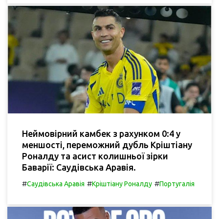
Неймовірний камбек з рахунком 0:4 у
меншості, переможний дубль Кріштіану
Роналду та асист колишньої зірки
Баварії: Саудівська Аравія.
#
#
#
Саудівська Аравія
Кріштіану Роналду
Португалія