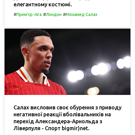
елегантному костюмі.
#
#
#
Прем'єр-ліга
Лондон
Мохамед Салах
Салах висловив своє обурення з приводу
негативної реакції вболівальників на
перехід Александера-Арнольда з
Ліверпуля - Спорт bigmir)net.