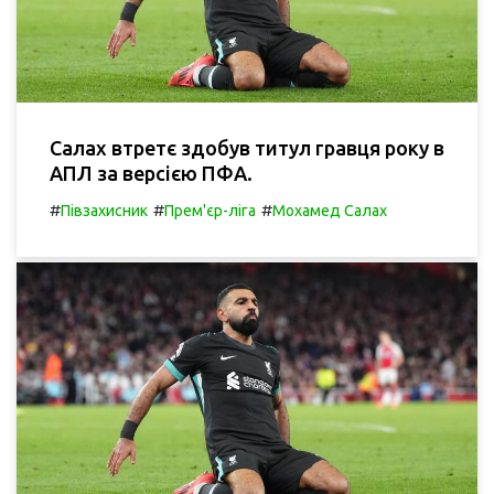
Салах втретє здобув титул гравця року в
АПЛ за версією ПФА.
#
#
#
Півзахисник
Прем'єр-ліга
Мохамед Салах