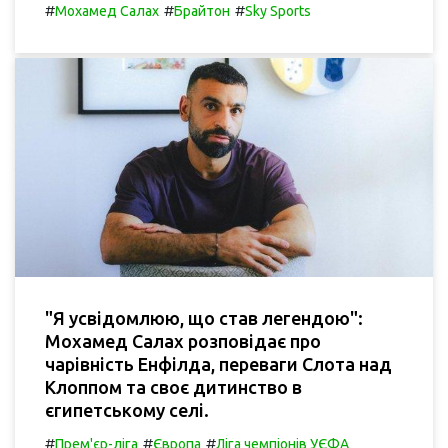
#
#
#
Мохамед Салах
Брайтон
Sky Sports
"Я усвідомлюю, що став легендою":
Мохамед Салах розповідає про
чарівність Енфілда, переваги Слота над
Клоппом та своє дитинство в
єгипетському селі.
#
#
#
Прем'єр-ліга
Європа
Ліга чемпіонів УЄФА