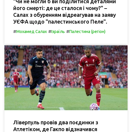
"Чи не могли б ви поділитися деталями
його смерті: де це сталося і чому?" –
Салах з обуренням відреагував на заяву
УЄФА щодо "палестинського Пеле".
#
#
#
Мохамед Салах
Ізраїль
Палестина (регіон)
Ліверпуль провів два поєдинки з
Атлетіком, де Гакпо відзначився