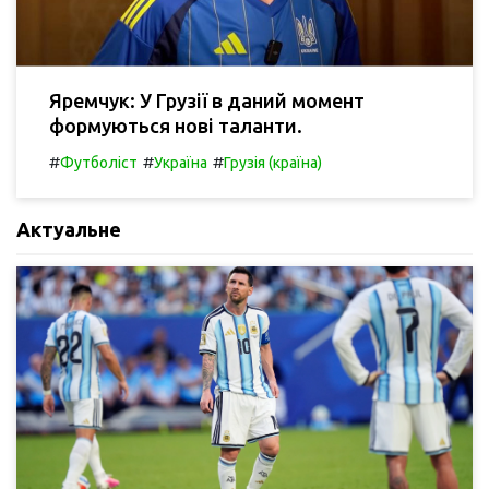
Яремчук: У Грузії в даний момент
формуються нові таланти.
#
#
#
Футболіст
Україна
Грузія (країна)
Актуальне