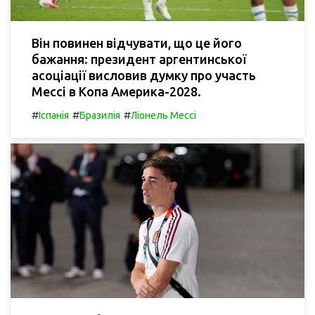
Він повинен відчувати, що це його
бажання: президент аргентинської
асоціації висловив думку про участь
Мессі в Копа Америка-2028.
#
#
#
Іспанія
Бразилія
Ліонель Мессі