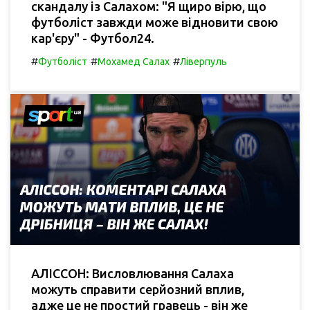
скандалу із Салахом: "Я щиро вірю, що
футболіст завжди може відновити свою
кар'єру" - Футбол24.
#
#
#
Футболіст
Мохамед Салах
Ліверпуль
АЛІССОН: Висловлювання Салаха
можуть справити серйозний вплив,
адже це не простий гравець - він же