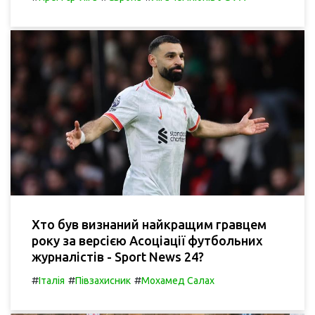
Хто був визнаний найкращим гравцем
року за версією Асоціації футбольних
журналістів - Sport News 24?
#
#
#
Італія
Півзахисник
Мохамед Салах