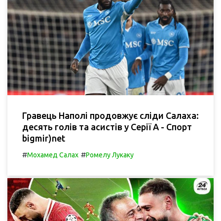
Гравець Наполі продовжує сліди Салаха:
десять голів та асистів у Серії А - Спорт
bigmir)net
#
#
Мохамед Салах
Ромелу Лукаку