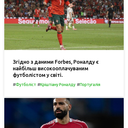
Згідно з даними Forbes, Роналду є
найбільш високооплачуваним
футболістом у світі.
#
#
#
Футболіст
Кріштіану Роналду
Португалія