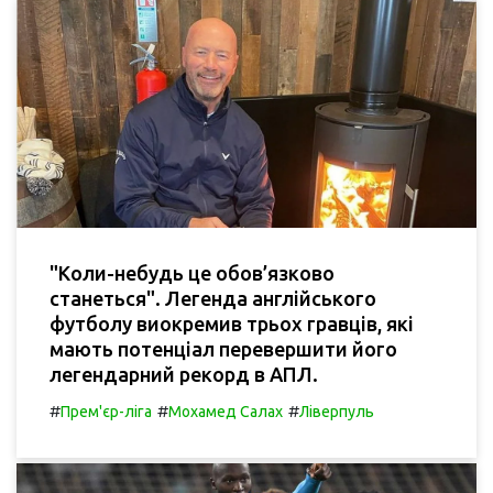
"Коли-небудь це обов’язково
станеться". Легенда англійського
футболу виокремив трьох гравців, які
мають потенціал перевершити його
легендарний рекорд в АПЛ.
#
#
#
Прем'єр-ліга
Мохамед Салах
Ліверпуль