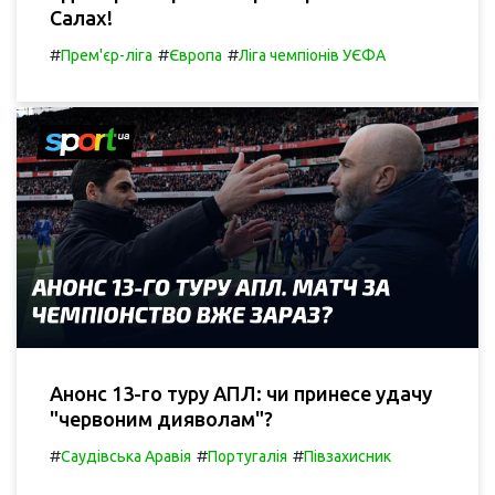
Салах!
#
#
#
Прем'єр-ліга
Європа
Ліга чемпіонів УЄФА
Анонс 13-го туру АПЛ: чи принесе удачу
"червоним дияволам"?
#
#
#
Саудівська Аравія
Португалія
Півзахисник