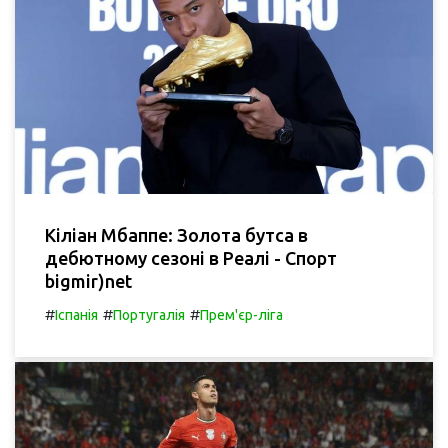
Кіліан Мбаппе: Золота бутса в
дебютному сезоні в Реалі - Спорт
bigmir)net
#
#
#
Іспанія
Португалія
Прем'єр-ліга