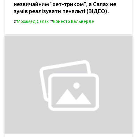
незвичайним "хет-триком", а Салах не
зумів реалізувати пенальті (ВІДЕО).
#
#
Мохамед Салах
Ернесто Вальверде