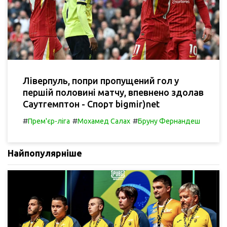
Ліверпуль, попри пропущений гол у
першій половині матчу, впевнено здолав
Саутгемптон - Спорт bigmir)net
#
#
#
Прем'єр-ліга
Мохамед Салах
Бруну Фернандеш
Найпопулярніше