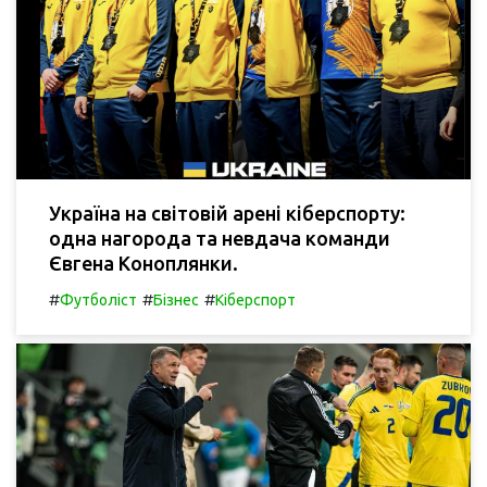
Україна на світовій арені кіберспорту:
одна нагорода та невдача команди
Євгена Коноплянки.
#
#
#
Футболіст
Бізнес
Кіберспорт