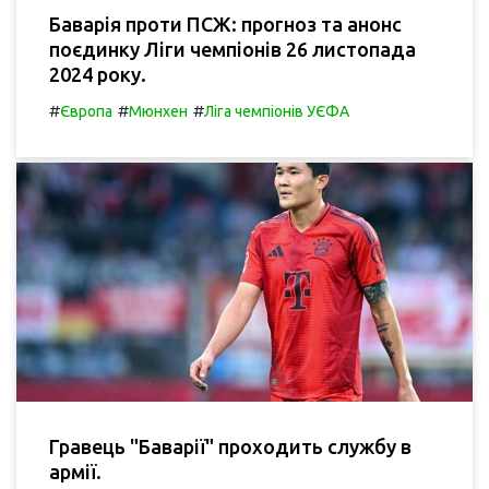
Баварія проти ПСЖ: прогноз та анонс
поєдинку Ліги чемпіонів 26 листопада
2024 року.
#
#
#
Європа
Мюнхен
Ліга чемпіонів УЄФА
Гравець "Баварії" проходить службу в
армії.