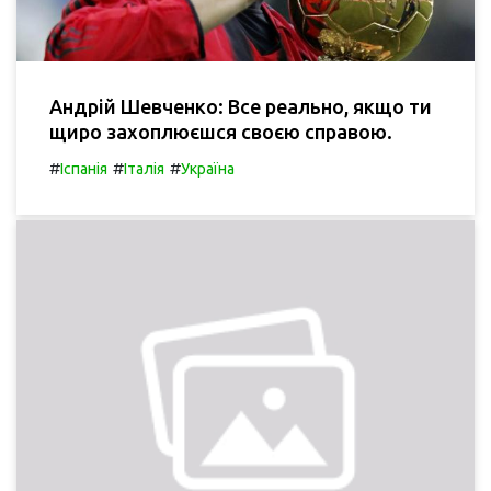
Андрій Шевченко: Все реально, якщо ти
щиро захоплюєшся своєю справою.
#
#
#
Іспанія
Італія
Україна