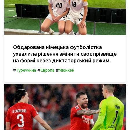
Обдарована німецька футболістка
ухвалила рішення змінити своє прізвище
на формі через диктаторський режим.
#
#
#
Туреччина
Європа
Мюнхен