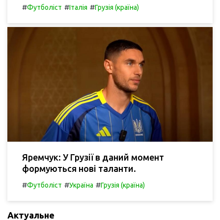
#
#
#
Футболіст
Італія
Грузія (країна)
Яремчук: У Грузії в даний момент
формуються нові таланти.
#
#
#
Футболіст
Україна
Грузія (країна)
Актуальне