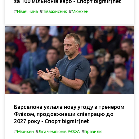
за 100 мільйонів євро - Спорт bigmir)net
#
#
#
Німеччина
Півзахисник
Мюнхен
Барселона уклала нову угоду з тренером
Фліком, продовживши співпрацю до
2027 року - Спорт bigmir)net
#
#
#
Мюнхен
Ліга чемпіонів УЄФА
Бразилія