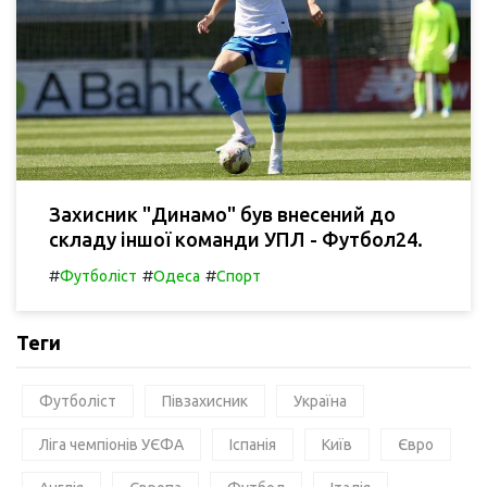
Захисник "Динамо" був внесений до
складу іншої команди УПЛ - Футбол24.
#
#
#
Футболіст
Одеса
Спорт
Теги
Футболіст
Півзахисник
Україна
Ліга чемпіонів УЄФА
Іспанія
Київ
Євро