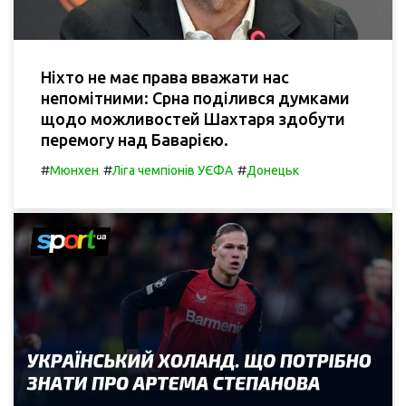
Ніхто не має права вважати нас
непомітними: Срна поділився думками
щодо можливостей Шахтаря здобути
перемогу над Баварією.
#
#
#
Мюнхен
Ліга чемпіонів УЄФА
Донецьк