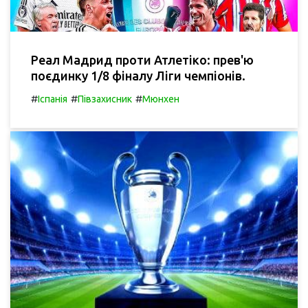
Реал Мадрид проти Атлетіко: прев'ю
поєдинку 1/8 фіналу Ліги чемпіонів.
#
#
#
Іспанія
Півзахисник
Мюнхен