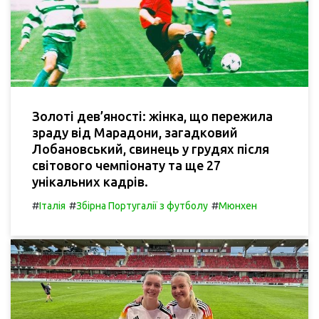
Золоті дев’яності: жінка, що пережила
зраду від Марадони, загадковий
Лобановський, свинець у грудях після
світового чемпіонату та ще 27
унікальних кадрів.
#
#
#
Італія
Збірна Португалії з футболу
Мюнхен