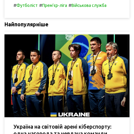
#
#
#
Футболіст
Прем'єр-ліга
Військова служба
Найпопулярніше
Україна на світовій арені кіберспорту:
одна нагорода та невдача команди