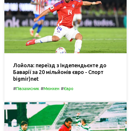
Лойола: переїзд з Індепендьєнте до
Баварії за 20 мільйонів євро - Спорт
bigmir)net
#
#
#
Півзахисник
Мюнхен
Євро