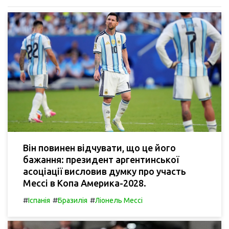
Він повинен відчувати, що це його
бажання: президент аргентинської
асоціації висловив думку про участь
Мессі в Копа Америка-2028.
#
#
#
Іспанія
Бразилія
Ліонель Мессі