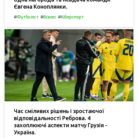
Євгена Коноплянки.
#
#
#
Футболіст
Бізнес
Кіберспорт
Час сміливих рішень і зростаючої
відповідальності Реброва. 4
захоплюючі аспекти матчу Грузія -
Україна.