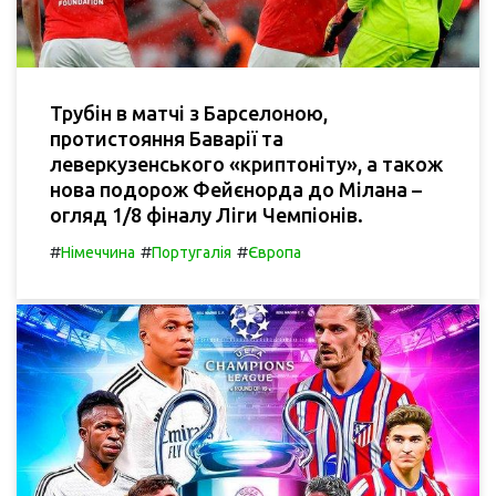
Трубін в матчі з Барселоною,
протистояння Баварії та
леверкузенського «криптоніту», а також
нова подорож Фейєнорда до Мілана –
огляд 1/8 фіналу Ліги Чемпіонів.
#
#
#
Німеччина
Португалія
Європа