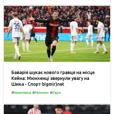
Баварія шукає нового гравця на місце
Кейна: Мюнхенці звернули увагу на
Шика - Спорт bigmir)net
#
#
#
Німеччина
Мюнхен
Євро