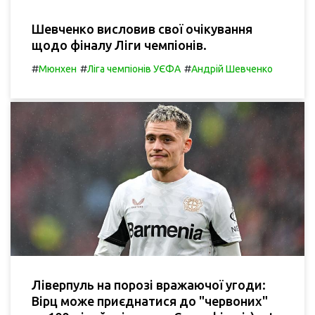
Шевченко висловив свої очікування
щодо фіналу Ліги чемпіонів.
#
#
#
Мюнхен
Ліга чемпіонів УЄФА
Андрій Шевченко
Ліверпуль на порозі вражаючої угоди:
Вірц може приєднатися до "червоних"