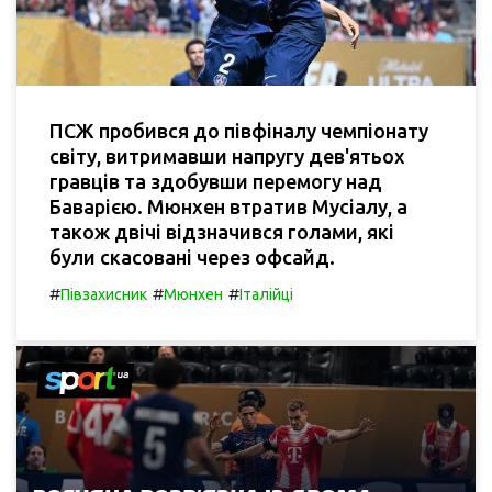
ПСЖ пробився до півфіналу чемпіонату
світу, витримавши напругу дев'ятьох
гравців та здобувши перемогу над
Баварією. Мюнхен втратив Мусіалу, а
також двічі відзначився голами, які
були скасовані через офсайд.
#
#
#
Півзахисник
Мюнхен
Італійці