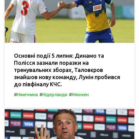
Основні події 5 липня: Динамо та
Полісся зазнали поразки на
тренувальних зборах, Таловєров
знайшов нову команду, Лунін пробився
до півфіналу КЧС.
#
#
#
Німеччина
Нідерланди
Мюнхен