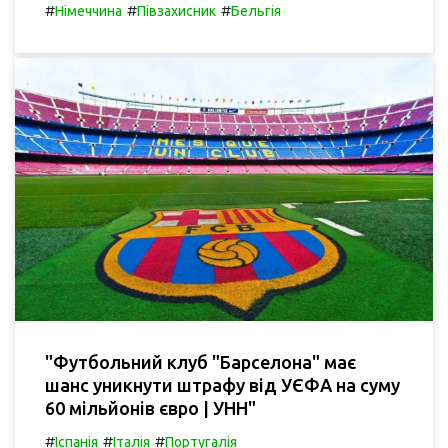
#
#
#
Німеччина
Півзахисник
Бельгія
"Футбольний клуб "Барселона" має
шанс уникнути штрафу від УЄФА на суму
60 мільйонів євро | УНН"
#
#
#
Іспанія
Італія
Португалія