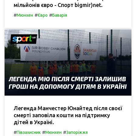
мільйонів євро - Спорт bigmir)net.
#
#
#
Мюнхен
Євро
Баварія
Легенда Манчестер Юнайтед після своєї
смерті заповіла кошти на підтримку
дітей в Україні.
#
#
#
Півзахисник
Мюнхен
Запоріжжя