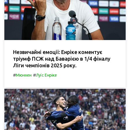
Незвичайні емоції: Енріке коментує
тріумф ПСЖ над Баварією в 1/4 фіналу
Ліги чемпіонів 2025 року.
#
#
Мюнхен
Луїс Енріке