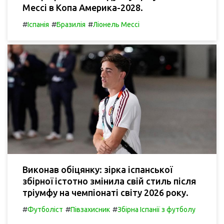
Мессі в Копа Америка-2028.
#
#
#
Іспанія
Бразилія
Ліонель Мессі
Виконав обіцянку: зірка іспанської
збірної істотно змінила свій стиль після
тріумфу на чемпіонаті світу 2026 року.
#
#
#
Футболіст
Півзахисник
Збірна Іспанії з футболу