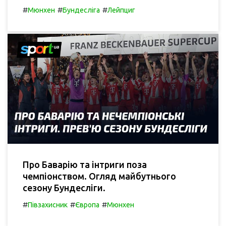
#
#
#
Мюнхен
Бундесліга
Лейпциг
Про Баварію та інтриги поза
чемпіонством. Огляд майбутнього
сезону Бундесліги.
#
#
#
Півзахисник
Європа
Мюнхен