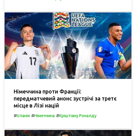
Німеччина проти Франції:
передматчевий анонс зустрічі за третє
місце в Лізі націй
#
#
#
Іспанія
Німеччина
Кріштіану Роналду