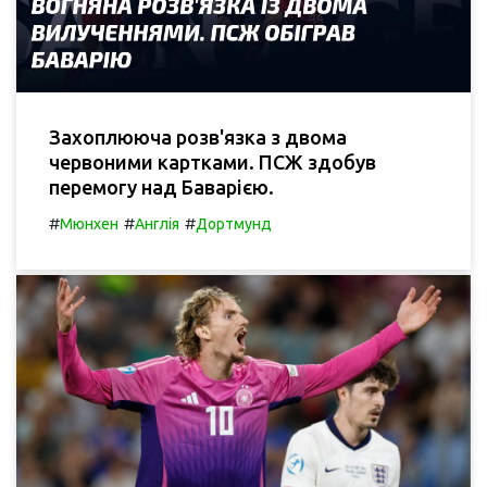
Захоплююча розв'язка з двома
червоними картками. ПСЖ здобув
перемогу над Баварією.
#
#
#
Мюнхен
Англія
Дортмунд