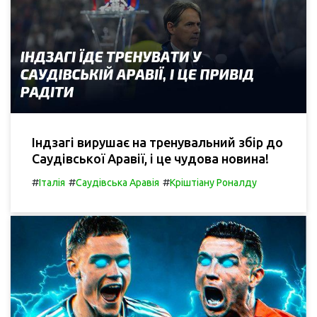
Індзагі вирушає на тренувальний збір до
Саудівської Аравії, і це чудова новина!
#
#
#
Італія
Саудівська Аравія
Кріштіану Роналду