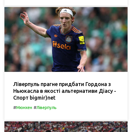
Ліверпуль прагне придбати Гордона з
Ньюкасла в якості альтернативи Діасу -
Спорт bigmir)net
#
#
Мюнхен
Ліверпуль