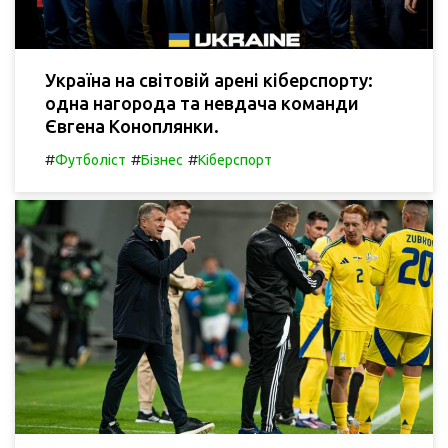
Україна на світовій арені кіберспорту:
одна нагорода та невдача команди
Євгена Коноплянки.
#
#
#
Футболіст
Бізнес
Кіберспорт