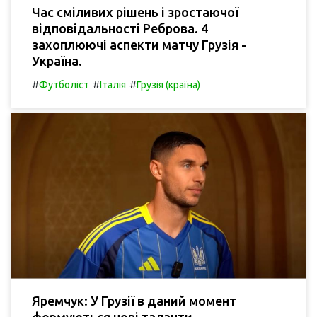
Час сміливих рішень і зростаючої
відповідальності Реброва. 4
захоплюючі аспекти матчу Грузія -
Україна.
#
#
#
Футболіст
Італія
Грузія (країна)
Яремчук: У Грузії в даний момент
формуються нові таланти.