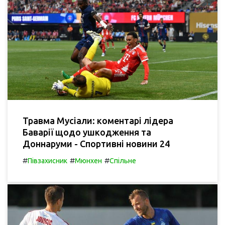
Травма Мусіали: коментарі лідера
Баварії щодо ушкодження та
Доннаруми - Спортивні новини 24
#
#
#
Півзахисник
Мюнхен
Спільне