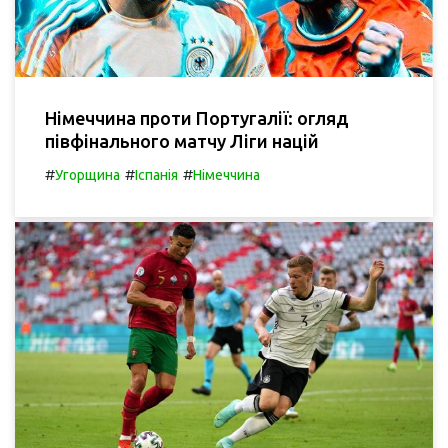
Німеччина проти Португалії: огляд
півфінального матчу Ліги націй
#
#
#
Угорщина
Іспанія
Німеччина