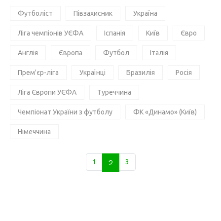
Футболіст
Півзахисник
Україна
Ліга чемпіонів УЄФА
Іспанія
Київ
Євро
Англія
Європа
Футбол
Італія
Прем'єр-ліга
Українці
Бразилія
Росія
Ліга Європи УЄФА
Туреччина
Чемпіонат України з футболу
ФК «Динамо» (Київ)
Німеччина
1
2
3