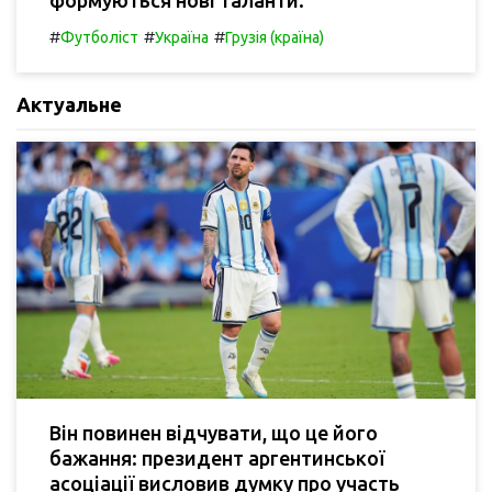
#
#
#
Футболіст
Україна
Грузія (країна)
Актуальне
Він повинен відчувати, що це його
бажання: президент аргентинської
асоціації висловив думку про участь