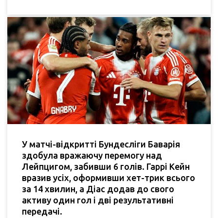
У матчі-відкритті Бундесліги Баварія
здобула вражаючу перемогу над
Лейпцигом, забивши 6 голів. Гаррі Кейн
вразив усіх, оформивши хет-трик всього
за 14 хвилин, а Діас додав до свого
активу один гол і дві результативні
передачі.