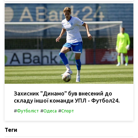
Захисник "Динамо" був внесений до
складу іншої команди УПЛ - Футбол24.
#
#
#
Футболіст
Одеса
Спорт
Теги