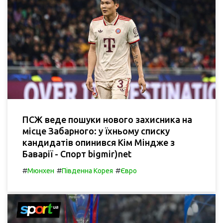
ПСЖ веде пошуки нового захисника на
місце Забарного: у їхньому списку
кандидатів опинився Кім Міндже з
Баварії - Спорт bigmir)net
#
#
#
Мюнхен
Південна Корея
Євро