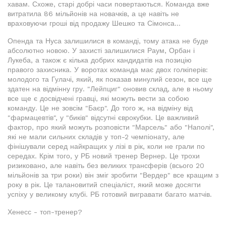
хавам. Схоже, старі добрі часи повертаються. Команда вже
витратила 86 мільйонів на новачків, а це навіть не
враховуючи гроші від продажу Шешко та Сімонса...
Опенда та Нуса залишилися в команді, тому атака не буде
абсолютно новою. У захисті залишилися Раум, Орбан і
Лукеба, а також є кілька добрих кандидатів на позицію
правого захисника. У воротах команда має двох голкіперів:
молодого та Гулачі, який, як показав минулий сезон, все ще
здатен на відмінну гру. "Лейпциг" оновив склад, але в ньому
все ще є досвідчені гравці, які можуть вести за собою
команду. Це не зовсім "Баєр". До того ж, на відміну від
"фармацевтів", у "биків" відсутні єврокубки. Це важливий
фактор, про який можуть розповісти "Марсель" або "Наполі",
які не мали сильних складів у топ-2 чемпіонату, але
фінішували серед найкращих у лізі в рік, коли не грали по
середах. Крім того, у РБ новий тренер Вернер. Це трохи
ризиковано, але навіть без великих трансферів (всього 20
мільйонів за три роки) він зміг зробити "Вердер" все кращим з
року в рік. Це талановитий спеціаліст, який може досягти
успіху у великому клубі. РБ готовий вигравати багато матчів.
Хенесс - топ-тренер?