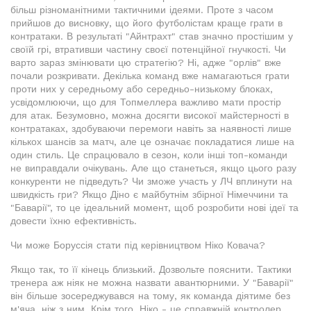
більш різноманітними тактичними ідеями. Проте з часом
прийшов до висновку, що його футболістам краще грати в
контратаки. В результаті "Айнтрахт" став значно простішим у
своїй грі, втративши частину своєї потенційної гнучкості. Чи
варто зараз змінювати цю стратегію? Ні, адже "орлів" вже
почали розкривати. Декілька команд вже намагаються грати
проти них у середньому або середньо-низькому блоках,
усвідомлюючи, що для Топмеллера важливо мати простір
для атак. Безумовно, можна досягти високої майстерності в
контратаках, здобуваючи перемоги навіть за наявності лише
кількох шансів за матч, але це означає покладатися лише на
один стиль. Це спрацювало в сезон, коли інші топ-команди
не виправдали очікувань. Але що станеться, якщо цього разу
конкуренти не підведуть? Чи зможе участь у ЛЧ вплинути на
швидкість гри? Якщо Діно є майбутнім збірної Німеччини та
"Баварії", то це ідеальний момент, щоб розробити нові ідеї та
довести їхню ефективність.
Чи може Боруссія стати під керівництвом Ніко Ковача?
Якщо так, то її кінець близький. Дозвольте пояснити. Тактики
тренера аж ніяк не можна назвати авантюрними. У "Баварії"
він більше зосереджувався на тому, як команда діятиме без
м'яча, ніж з ним. Крім того, Ніко - це справжній контролер.