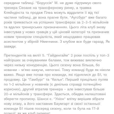
середини таблиці. "Боруссія" М. не дуже підтримує свого
тренера Сеоане на трансферному ринку, а травма
Кляйндінста та продаж Плеа можуть віддалити її від тієї
частини таблиці, де вона прагне бути. "Аугсбург" вже багато
років тримається на успішних трансферах за 2-3-5 мільйонів
та вдалих тренерських призначеннях. Цього літа клуб знову
інвестував у нових гравців у цій ціновій категорії та призначив
новим тренером спеціаліста, який нещодавно працював
асистентом у збірній Німеччини. З клубом все буде гаразд. Як
завжди.
Претендентів на виліт 5. "Гайденгайм" 2 роки поспіль у топ-3
найгірших за очікуваними балами, тож виживає виключно
через низьку конкуренцію. Цього сезону вона більша, бо
новачки - м'яко кажучи, непогані. Тому команді буде як ніколи
важко. Якщо вже почав про команди, які піднялися до Б1, то
продовжу. Це "Гамбург" та "Кельн". Перший прицільно пуляв
по 1-2 мільйони у новачків (є декілька справді потенційно
корисних), другий втратив тренера - але інвестував більше
20-и мільйонів у трансфери. Здається, обидва налаштовані
зберегти прописку. Шанси є. "Уніон" влітку вирішив зібрати
нову атаку, а його наставник Баумгарт зі своєї останньої
команди Б1 пішов посеред сезону, коли та була на 17-й
позиції: як же клуб ризикує!