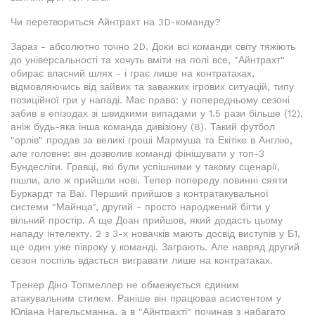
Чи перетвориться Айнтрахт на 3D-команду?
Зараз - абсолютно точно 2D. Доки всі команди світу тяжіють
до універсальності та хочуть вміти на полі все, "Айнтрахт"
обирає власний шлях - і грає лише на контратаках,
відмовляючись від зайвих та заважких ігрових ситуацій, типу
позиційної гри у нападі. Має право: у попередньому сезоні
забив в епізодах зі швидкими випадами у 1.5 рази більше (12),
аніж будь-яка інша команда дивізіону (8). Такий футбол
"орлів" продав за великі гроші Мармуша та Екітіке в Англію,
але головне: він дозволив команді фінішувати у топ-3
Бундесліги. Гравці, які були успішними у такому сценарії,
пішли, але ж прийшли нові. Тепер попереду повинні сяяти
Буркардт та Ваї. Перший прийшов з контратакувальної
системи "Майнца", другий - просто народжений бігти у
вільний простір. А ще Доан прийшов, який додасть цьому
нападу інтелекту. 2 з 3-х новачків мають досвід виступів у Б1,
ще один уже півроку у команді. Заграють. Але навряд другий
сезон поспіль вдасться вигравати лише на контратаках.
Тренер Діно Топмеллер не обмежується єдиним
атакувальним стилем. Раніше він працював асистентом у
Юліана Нагельсманна, а в "Айнтрахті" починав з набагато