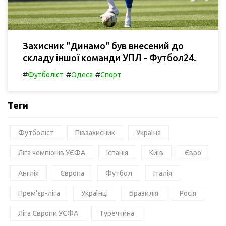
Захисник "Динамо" був внесений до
складу іншої команди УПЛ - Футбол24.
#
#
#
Футболіст
Одеса
Спорт
Теги
Футболіст
Півзахисник
Україна
Ліга чемпіонів УЄФА
Іспанія
Київ
Євро
Англія
Європа
Футбол
Італія
Прем'єр-ліга
Українці
Бразилія
Росія
Ліга Європи УЄФА
Туреччина