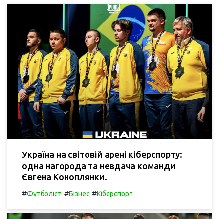
Україна на світовій арені кіберспорту:
одна нагорода та невдача команди
Євгена Коноплянки.
#
#
#
Футболіст
Бізнес
Кіберспорт