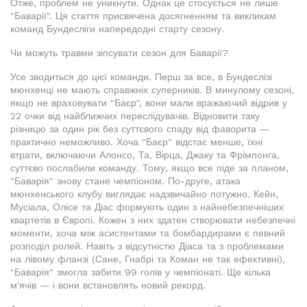
Отже, проблем не уникнути. Однак це стосується не лише
"Баварії". Ця стаття присвячена досягненням та викликам
команд Бундесліги напередодні старту сезону.
Чи можуть травми зіпсувати сезон для Баварії?
Усе зводиться до цієї команди. Перш за все, в Бундеслізі
мюнхенці не мають справжніх суперників. В минулому сезоні,
якщо не враховувати "Баєр", вони мали вражаючий відрив у
22 очки від найближчих переслідувачів. Відновити таку
різницю за один рік без суттєвого спаду від фаворита —
практично неможливо. Хоча "Баєр" відстає менше, їхні
втрати, включаючи Алонсо, Та, Вірца, Джаку та Фрімпонга,
суттєво послабили команду. Тому, якщо все піде за планом,
"Баварія" знову стане чемпіоном. По-друге, атака
мюнхенського клубу виглядає надзвичайно потужно. Кейн,
Мусіала, Олісе та Діас формують один з найнебезпечніших
квартетів в Європі. Кожен з них здатен створювати небезпечні
моменти, хоча між асистентами та бомбардирами є певний
розподіл ролей. Навіть з відсутністю Діаса та з проблемами
на лівому фланзі (Сане, Гнабрі та Коман не так ефективні),
"Баварія" змогла забити 99 голів у чемпіонаті. Ще кілька
м'ячів — і вони встановлять новий рекорд.