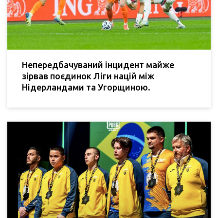
Непередбачуваний інцидент майже
зірвав поєдинок Ліги націй між
Нідерландами та Угорщиною.