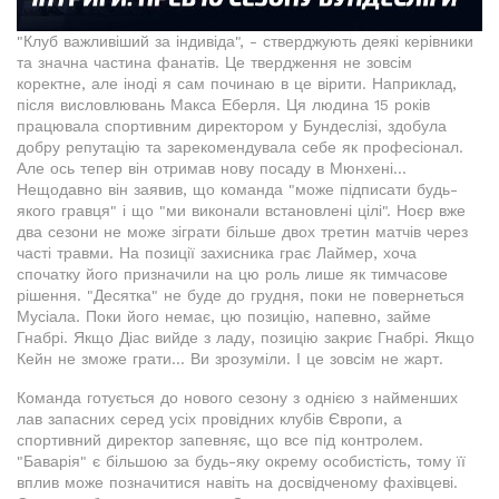
"Клуб важливіший за індивіда", - стверджують деякі керівники
та значна частина фанатів. Це твердження не зовсім
коректне, але іноді я сам починаю в це вірити. Наприклад,
після висловлювань Макса Еберля. Ця людина 15 років
працювала спортивним директором у Бундеслізі, здобула
добру репутацію та зарекомендувала себе як професіонал.
Але ось тепер він отримав нову посаду в Мюнхені...
Нещодавно він заявив, що команда "може підписати будь-
якого гравця" і що "ми виконали встановлені цілі". Ноєр вже
два сезони не може зіграти більше двох третин матчів через
часті травми. На позиції захисника грає Лаймер, хоча
спочатку його призначили на цю роль лише як тимчасове
рішення. "Десятка" не буде до грудня, поки не повернеться
Мусіала. Поки його немає, цю позицію, напевно, займе
Гнабрі. Якщо Діас вийде з ладу, позицію закриє Гнабрі. Якщо
Кейн не зможе грати... Ви зрозуміли. І це зовсім не жарт.
Команда готується до нового сезону з однією з найменших
лав запасних серед усіх провідних клубів Європи, а
спортивний директор запевняє, що все під контролем.
"Баварія" є більшою за будь-яку окрему особистість, тому її
вплив може позначитися навіть на досвідченому фахівцеві.