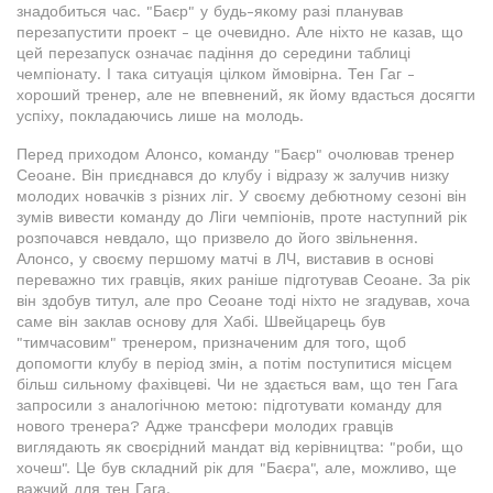
знадобиться час. "Баєр" у будь-якому разі планував
перезапустити проект - це очевидно. Але ніхто не казав, що
цей перезапуск означає падіння до середини таблиці
чемпіонату. І така ситуація цілком ймовірна. Тен Гаг -
хороший тренер, але не впевнений, як йому вдасться досягти
успіху, покладаючись лише на молодь.
Перед приходом Алонсо, команду "Баєр" очолював тренер
Сеоане. Він приєднався до клубу і відразу ж залучив низку
молодих новачків з різних ліг. У своєму дебютному сезоні він
зумів вивести команду до Ліги чемпіонів, проте наступний рік
розпочався невдало, що призвело до його звільнення.
Алонсо, у своєму першому матчі в ЛЧ, виставив в основі
переважно тих гравців, яких раніше підготував Сеоане. За рік
він здобув титул, але про Сеоане тоді ніхто не згадував, хоча
саме він заклав основу для Хабі. Швейцарець був
"тимчасовим" тренером, призначеним для того, щоб
допомогти клубу в період змін, а потім поступитися місцем
більш сильному фахівцеві. Чи не здається вам, що тен Гага
запросили з аналогічною метою: підготувати команду для
нового тренера? Адже трансфери молодих гравців
виглядають як своєрідний мандат від керівництва: "роби, що
хочеш". Це був складний рік для "Баєра", але, можливо, ще
важчий для тен Гага.