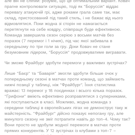
але він не сліпий: розуміє, що це оптимальний варіант. Ковач
прагне контролювати ситуацію, тоді як "Боруссія" віддає
перевагу атакуючій грі, адже роками грала саме так, має
склад, пристосований під такий стиль, і не бажає від нього
відмовлятися. Поки жодна зі сторін не намагається
перетягнути на себе ковдру, співпраця буде ефективною.
Команда завершила сезон серією з восьми матчів без
поразок (7 перемог і 1 нічия), під час якої забивала в
середньому по три голи за гру. Доки Ковач не стане
безумовним лідером, "Боруссія" продовжуватиме вигравати.
Чи зможе Фрайбург здобути перемоги у важливих зустрічах?
Лише "Баєр" та "Баварія" змогли здобути більше очок у
попередньому сезоні в матчах проти команд, що займають
нижчі позиції у таблиці, ніж "Фрайбург". Їхня статистика
вражає: 13 перемог у 18 поєдинках і всього кілька поразок.
"Грифони" вміють ефективно розправлятися з суперниками,
які поступаються в класі. Можливо, жодна команда з
середини таблиці в європейських лігах не демонструє таку ж
майстерність. "Фрайбург" дійсно показує непогану гру, але
минулого сезону не зміг потрапити навіть до топ-4. Чому так?
Вони просто не здобули жодної перемоги в матчах проти
прямих конкурентів. У 12 зустрічах із клубами з топ-7 –