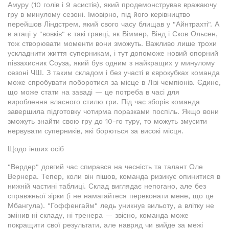
Амуру (10 голів і 9 асистів), який продемонстрував вражаючу
гру в минулому сезоні. Імовірно, під його керівництво
перейшов Ліндстрем, який свого часу блищав у "Айнтрахті". А
в атаці у "вовків" є такі гравці, як Віммер, Вінд і Сков Ольсен,
тож створювати моменти вони зможуть. Важливо лише трохи
ускладнити життя суперникам, і тут допоможе новий опорний
півзахисник Соуза, який був одним з найкращих у минулому
сезоні ЧШ. З таким складом і без участі в єврокубках команда
може спробувати поборотися за місце в Лізі чемпіонів. Єдине,
що може стати на заваді — це потреба в часі для
вироблення власного стилю гри. Під час зборів команда
завершила підготовку чотирма поразками поспіль. Якщо вони
зможуть знайти свою гру до 10-го туру, то можуть змусити
нервувати суперників, які борються за високі місця.
Щодо інших осіб
"Вердер" довгий час спирався на чесність та талант Оле
Вернера. Тепер, коли він пішов, команда ризикує опинитися в
нижній частині таблиці. Склад виглядає непогано, але без
справжньої зірки (і не намагайтеся переконати мене, що це
Мбангула). "Гоффенгайм" ледь уникнув вильоту, а влітку не
змінив ні складу, ні тренера — звісно, команда може
покращити свої результати, але навряд чи вийде за межі