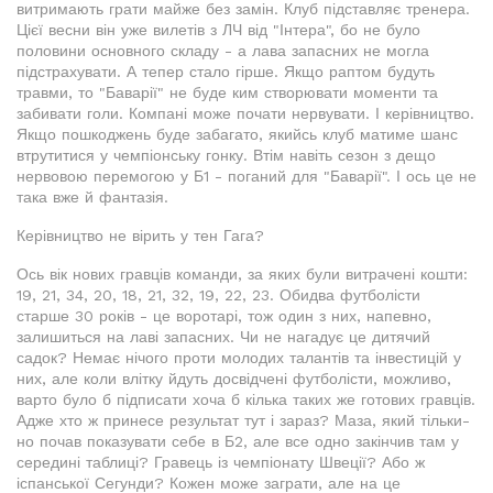
витримають грати майже без замін. Клуб підставляє тренера.
Цієї весни він уже вилетів з ЛЧ від "Інтера", бо не було
половини основного складу - а лава запасних не могла
підстрахувати. А тепер стало гірше. Якщо раптом будуть
травми, то "Баварії" не буде ким створювати моменти та
забивати голи. Компані може почати нервувати. І керівництво.
Якщо пошкоджень буде забагато, якийсь клуб матиме шанс
втрутитися у чемпіонську гонку. Втім навіть сезон з дещо
нервовою перемогою у Б1 - поганий для "Баварії". І ось це не
така вже й фантазія.
Керівництво не вірить у тен Гага?
Ось вік нових гравців команди, за яких були витрачені кошти:
19, 21, 34, 20, 18, 21, 32, 19, 22, 23. Обидва футболісти
старше 30 років - це воротарі, тож один з них, напевно,
залишиться на лаві запасних. Чи не нагадує це дитячий
садок? Немає нічого проти молодих талантів та інвестицій у
них, але коли влітку йдуть досвідчені футболісти, можливо,
варто було б підписати хоча б кілька таких же готових гравців.
Адже хто ж принесе результат тут і зараз? Маза, який тільки-
но почав показувати себе в Б2, але все одно закінчив там у
середині таблиці? Гравець із чемпіонату Швеції? Або ж
іспанської Сегунди? Кожен може заграти, але на це