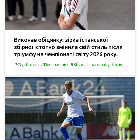
Виконав обіцянку: зірка іспанської
збірної істотно змінила свій стиль після
тріумфу на чемпіонаті світу 2026 року.
#
#
#
Футболіст
Півзахисник
Збірна Іспанії з футболу