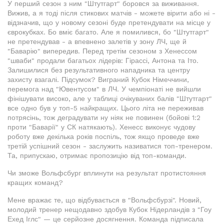
У перший сезон з ним "Штутгарт" боровся за виживання.
Вижив, а я тоді після стикових матчів - можете вірити або ні -
відзначив, що у новому сезоні буде претендувати на місце у
єврокубках. Бо вміє багато. Але я помилився, бо "Штутгарт"
не претендував - а впевнено залетів у зону ЛЧ, ще й
"Баварію" випередив. Перед третім сезоном з Хенессом
"шваби" продали багатьох лідерів: Гірассі, Антона та Іто.
Залишилися без результативного нападника та центру
захисту взагалі. Підсумок? Виграний Кубок Німеччини,
перемога над "Ювентусом" в ЛЧ. У чемпіонаті не вийшли
фінішувати високо, але у таблиці очікуваних балів "Штутгарт"
все одно був у топ-5 найкращих. Цього літа не переживав
потрясінь, тож деградувати ну ніяк не повинен (бойові 1:2
проти "Баварії" у СК натякають). Хенесс виконує чудову
роботу вже декілька років поспіль, тож якщо проведе вже
третій успішний сезон - заслужить називатися топ-тренером.
Та, припускаю, отримає пропозицію від топ-команди.
Чи зможе Вольфсбург вплинути на результат протистояння
кращих команд?
Мене вражає те, що відбувається в "Вольфсбурзі". Новий,
молодий тренер нещодавно здобув Кубок Нідерландів з "Гоу
Ехед Іглс" — це серйозне досягнення. Команда підписала