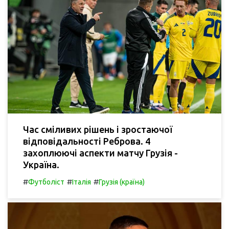
Час сміливих рішень і зростаючої
відповідальності Реброва. 4
захоплюючі аспекти матчу Грузія -
Україна.
#
#
#
Футболіст
Італія
Грузія (країна)