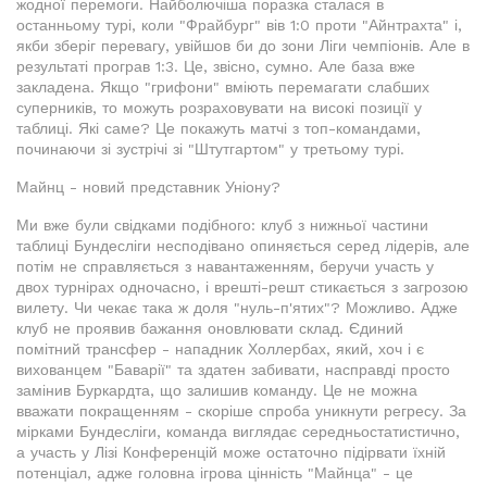
жодної перемоги. Найболючіша поразка сталася в
останньому турі, коли "Фрайбург" вів 1:0 проти "Айнтрахта" і,
якби зберіг перевагу, увійшов би до зони Ліги чемпіонів. Але в
результаті програв 1:3. Це, звісно, сумно. Але база вже
закладена. Якщо "грифони" вміють перемагати слабших
суперників, то можуть розраховувати на високі позиції у
таблиці. Які саме? Це покажуть матчі з топ-командами,
починаючи зі зустрічі зі "Штутгартом" у третьому турі.
Майнц - новий представник Уніону?
Ми вже були свідками подібного: клуб з нижньої частини
таблиці Бундесліги несподівано опиняється серед лідерів, але
потім не справляється з навантаженням, беручи участь у
двох турнірах одночасно, і врешті-решт стикається з загрозою
вилету. Чи чекає така ж доля "нуль-п'ятих"? Можливо. Адже
клуб не проявив бажання оновлювати склад. Єдиний
помітний трансфер - нападник Холлербах, який, хоч і є
вихованцем "Баварії" та здатен забивати, насправді просто
замінив Буркардта, що залишив команду. Це не можна
вважати покращенням - скоріше спроба уникнути регресу. За
мірками Бундесліги, команда виглядає середньостатистично,
а участь у Лізі Конференцій може остаточно підірвати їхній
потенціал, адже головна ігрова цінність "Майнца" - це