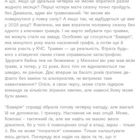
А що, якщо ця ідеальна четвірка не зможе зібратися разом
жодного місяця? Перші чотири матчі сезону точно пройдуть
без Джамала, адже він травмований. Чи зможе він
повернутися у повну силу? А якщо так, чи відбудеться це вже
у 2025 році? Фактично, ми вже втратили половину сезону без
одного з ключових гравців. І не варто забувати про травми,
які можуть стати на заваді. Особливо це стосується "Баварії",
яка минулого року мала насичений графік, а потім ще й
взяла участь у КЧС. Травми — це реальність. Втрата будь-
кого з атакуючої ланки стане справжньою катастрофою.
Здоров'я Кейна теж не безмежне: у Мюнхені він уже мав вісім
травм, а тепер, у 32 роки, його тіло не відновлюється так
швидко, як раніше. Діас вперше за багато років гратиме де-
факто без заміни та альтернатив, чи витримає таке
навантаження? Олісе, в свою чергу, може стати лідером
команди за кількістю зіграних хвилин, але навесні йому може
бути важко.
"Баварія" справді зібрала топову четвірку нападу, але взагалі
їй не допомагає. І тренеру. Наставник не має опцій. Може,
Компані - тактичний гік, але ми навіть не маємо змоги
дізнатися, бо у того 4 повноцінних опції в атаці, зараз - тільки
3. Він не може "погратися" схемами. Тільки налаштувати
якісь деталі. Попереду вся надія на зірок та те, що ті