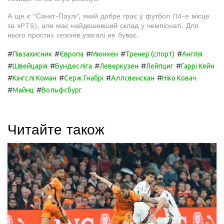
А ще є "Санкт-Паулі", який добре грає у футбол (14-е місце
за xPTS), але має найдешевший склад у чемпіонаті. Для
нього простих сезонів узагалі не буває.
#
#
#
#
#
Півзахисник
Європа
Мюнхен
Тренер (спорт)
Англія
#
#
#
#
#
Швейцарія
Бундесліга
Леверкузен
Лейпциг
Гаррі Кейн
#
#
#
#
Кінгслі Коман
Серж Гнабрі
Аллсвенскан
Ніко Ковач
#
#
Майнц
Вольфсбург
Читайте також