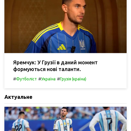
Яремчук: У Грузії в даний момент
формуються нові таланти.
#
#
#
Футболіст
Україна
Грузія (країна)
Актуальне