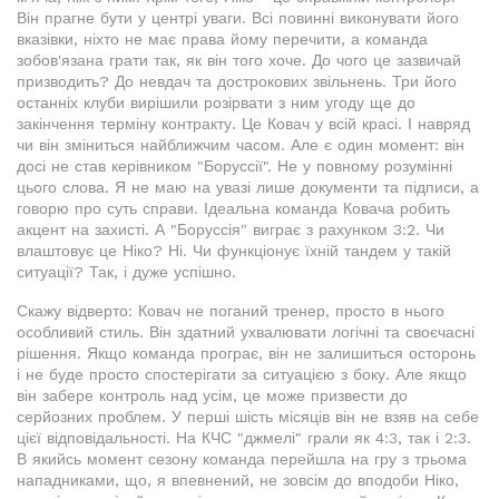
Він прагне бути у центрі уваги. Всі повинні виконувати його
вказівки, ніхто не має права йому перечити, а команда
зобов'язана грати так, як він того хоче. До чого це зазвичай
призводить? До невдач та дострокових звільнень. Три його
останніх клуби вирішили розірвати з ним угоду ще до
закінчення терміну контракту. Це Ковач у всій красі. І навряд
чи він зміниться найближчим часом. Але є один момент: він
досі не став керівником "Боруссії". Не у повному розумінні
цього слова. Я не маю на увазі лише документи та підписи, а
говорю про суть справи. Ідеальна команда Ковача робить
акцент на захисті. А "Боруссія" виграє з рахунком 3:2. Чи
влаштовує це Ніко? Ні. Чи функціонує їхній тандем у такій
ситуації? Так, і дуже успішно.
Скажу відверто: Ковач не поганий тренер, просто в нього
особливий стиль. Він здатний ухвалювати логічні та своєчасні
рішення. Якщо команда програє, він не залишиться осторонь
і не буде просто спостерігати за ситуацією з боку. Але якщо
він забере контроль над усім, це може призвести до
серйозних проблем. У перші шість місяців він не взяв на себе
цієї відповідальності. На КЧС "джмелі" грали як 4:3, так і 2:3.
В якийсь момент сезону команда перейшла на гру з трьома
нападниками, що, я впевнений, не зовсім до вподоби Ніко,