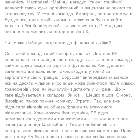
швидкість. Насправді, "Майнц" нагадує "Уніон" трирічної
давності: також дуже організований, з акцентом на захист та
інтенсивну гру. У сезоні команда, ймовірно, погано стартує в
Бундеслізі, тож в якийсь момент може спробувати вийти
далеко в Лізі Конференцій. Чи вдасться їм це? Над цим
питанням замислиться автор прев’ю ЛК.
Чи зможе Лейпциг потрапити до фінальної двійки?
Ось такий несподіваний поворот, так-так. Літо для РБ
починалося з не найціннішого складу в лізі, а тепер команда
займає друге місце за вартістю футболістів. Але давайте
заглянемо ще далі: вони також входять у топ-3 за
зарплатами своїх гравців. "Боруссія" випереджає їх менше
ніж на десять мільйонів (хоча це може змінитися після кількох
трансферів), тоді як інші клуби відстають у 2+ рази. Що ж
таке відбувається зі складом "бичків"? Шешко пішов, Сімонс,
ймовірно, також покине команду. Втрати? Так, але вже
підписали вінгерів на обидва фланги та атакуючого
півзахисника. Хоча можуть бути сумніви, РБ рідко
помиляється з дорогими трансферами — за кожного з них
заплатили понад 14 мільйонів. Також приїхали кілька
центральних півзахисників, і це є ключовим моментом. Пару
років тому РБ був на висоті саме завдяки своїм відмінним