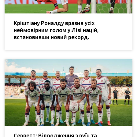
Кріштіану Роналду вразив усіх
неймовірним голом у Лізі націй,
встановивши новий рекорд.
Серветт: Відродження з руїн та