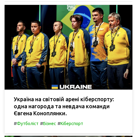
Україна на світовій арені кіберспорту:
одна нагорода та невдача команди
Євгена Коноплянки.
#
#
#
Футболіст
Бізнес
Кіберспорт