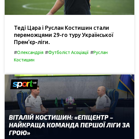
Теді Цара і Руслан Костишин стали
переможцями 29-го туру Української
Прем'єр-ліги.
#
#
#
Олександрія
Футболіст Асоціації
Руслан
Костишин