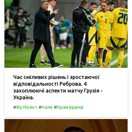
Час сміливих рішень і зростаючої
відповідальності Реброва. 4
захоплюючі аспекти матчу Грузія -
Україна.
#
#
#
Футболіст
Італія
Грузія (країна)