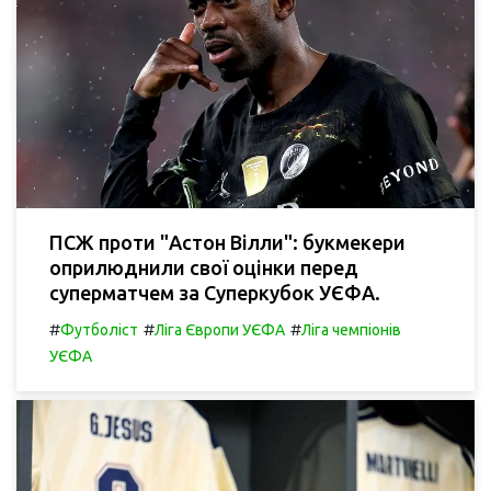
ПСЖ проти "Астон Вілли": букмекери
оприлюднили свої оцінки перед
суперматчем за Суперкубок УЄФА.
#
#
#
Футболіст
Ліга Європи УЄФА
Ліга чемпіонів
УЄФА