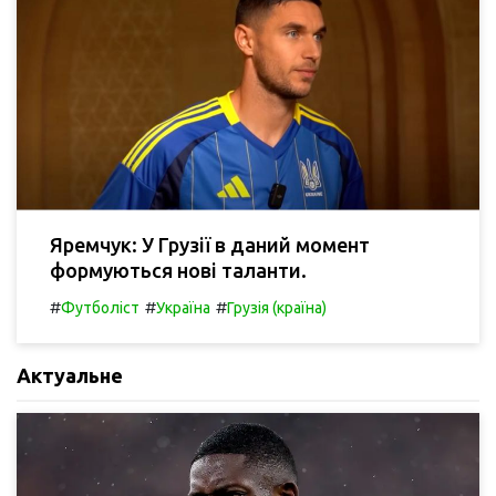
Яремчук: У Грузії в даний момент
формуються нові таланти.
#
#
#
Футболіст
Україна
Грузія (країна)
Актуальне