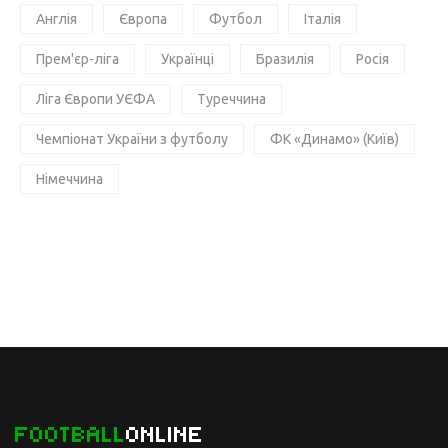
Англія
Європа
Футбол
Італія
Прем'єр-ліга
Українці
Бразилія
Росія
Ліга Європи УЄФА
Туреччина
Чемпіонат України з футболу
ФК «Динамо» (Київ)
Німеччина
FOOTBALL
ONLINE