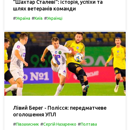
"Шахтар Сталеві": історія, успіхи та
шлях ветеранів команди
#
#
#
Україна
Київ
Українці
Лівий Берег - Полісся: передматчеве
оголошення УПЛ
#
#
#
Півзахисник
Сергій Назаренко
Полтава