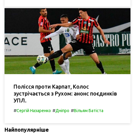
Полісся проти Карпат, Колос
зустрічається з Рухом: анонс поєдинків
УПЛ.
#
#
#
Сергій Назаренко
Дніпро
Вільям Батіста
Найпопулярніше