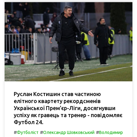
Руслан Костишин став частиною
елітного квартету рекордсменів
Української Прем'єр-Ліги, досягнувши
успіху як гравець та тренер - повідомляє
Футбол 24.
#
#
#
Футболіст
Олександр Шовковський
Володимир