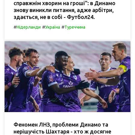
справжнім хворим на гроші": в Динамо
знову виникли питання, адже арбітри,
здається, не в собі - Футбол24.
#
#
#
Нідерланди
Україна
Туреччина
Феномен ЛНЗ, проблеми Динамо та
нерішучість Шахтаря - хто ж досягне