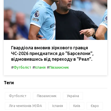
Гвардіола вмовив зіркового гравця
ЧС-2026 приєднатися до "Барселони",
відмовившись від переходу в "Реал".
#
#
#
Футболіст
Іспанія
Півзахисник
Теги
Футболіст
Півзахисник
Україна
Ліга чемпіонів УЄФА
Іспанія
Київ
Євро