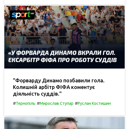
"Форварду Динамо позбавили гола.
Колишній арбітр ФІФА коментує
діяльність суддів."
#
#
#
Тернопіль
Мирослав Ступар
Руслан Костишин