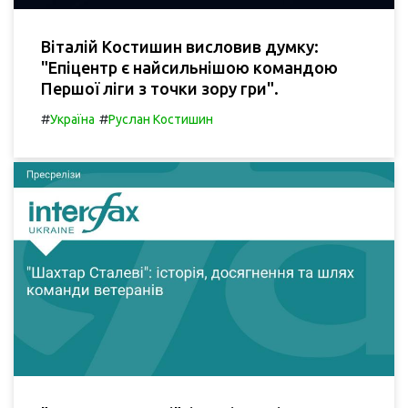
Віталій Костишин висловив думку:
"Епіцентр є найсильнішою командою
Першої ліги з точки зору гри".
#
#
Україна
Руслан Костишин