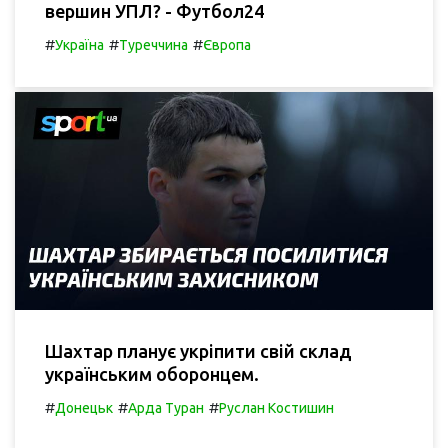
вершин УПЛ? - Футбол24
#
#
#
Україна
Туреччина
Європа
Шахтар планує укріпити свій склад
українським оборонцем.
#
#
#
Донецьк
Арда Туран
Руслан Костишин