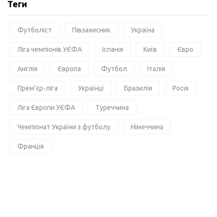
Теги
Футболіст
Півзахисник
Україна
Ліга чемпіонів УЄФА
Іспанія
Київ
Євро
Англія
Європа
Футбол
Італія
Прем'єр-ліга
Українці
Бразилія
Росія
Ліга Європи УЄФА
Туреччина
Чемпіонат України з футболу
Німеччина
Франція