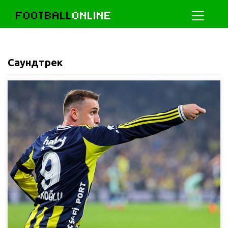
FOOTBALL
ONLINE
Саундтрек