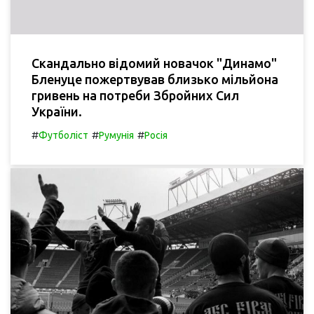
Скандально відомий новачок "Динамо"
Бленуце пожертвував близько мільйона
гривень на потреби Збройних Сил
України.
#
#
#
Футболіст
Румунія
Росія