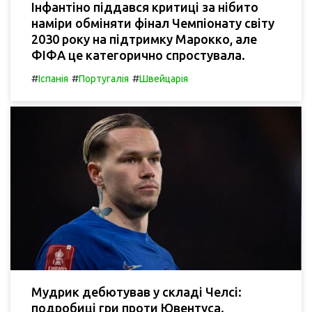
Інфантіно піддався критиці за нібито
наміри обміняти фінал Чемпіонату світу
2030 року на підтримку Марокко, але
ФІФА це категорично спростувала.
#
#
#
Іспанія
Португалія
Швейцарія
Мудрик дебютував у складі Челсі:
подробиці гри проти Ювентуса.