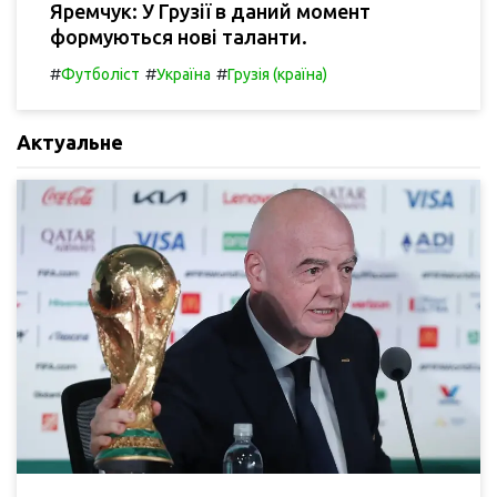
Яремчук: У Грузії в даний момент
формуються нові таланти.
#
#
#
Футболіст
Україна
Грузія (країна)
Актуальне