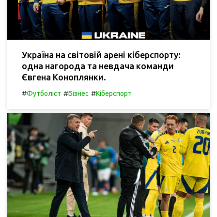
Україна на світовій арені кіберспорту:
одна нагорода та невдача команди
Євгена Коноплянки.
#
#
#
Футболіст
Бізнес
Кіберспорт