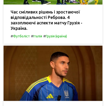
Час сміливих рішень і зростаючої
відповідальності Реброва. 4
захоплюючі аспекти матчу Грузія -
Україна.
#
#
#
Футболіст
Італія
Грузія (країна)