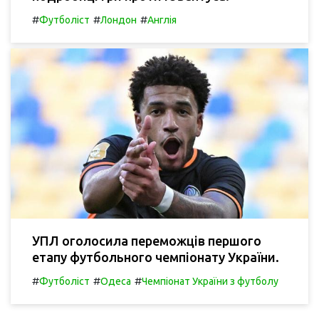
#
#
#
Футболіст
Лондон
Англія
УПЛ оголосила переможців першого
етапу футбольного чемпіонату України.
#
#
#
Футболіст
Одеса
Чемпіонат України з футболу