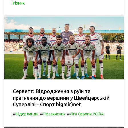
Різник
Серветт: Відродження з руїн та
прагнення до вершини у Швейцарській
Суперлізі - Спорт bigmir)net
#
#
#
Нідерланди
Півзахисник
Ліга Європи УЄФА