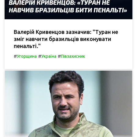
Валерій Кривенцов зазначив: "Туран не
зміг навчити бразильців виконувати
пенальті."
#
#
#
Угорщина
Україна
Півзахисник