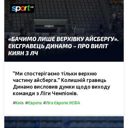
"Ми спостерігаємо тільки верхню
частину айсберга." Колишній гравець
Динамо висловив думки щодо виходу
команди з Ліги Чемпіонів.
#
#
#
Київ
Європа
Ліга Європи УЄФА