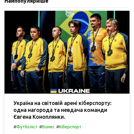
Найпопулярніше
Україна на світовій арені кіберспорту:
одна нагорода та невдача команди
Євгена Коноплянки.
#
#
#
Футболіст
Бізнес
Кіберспорт