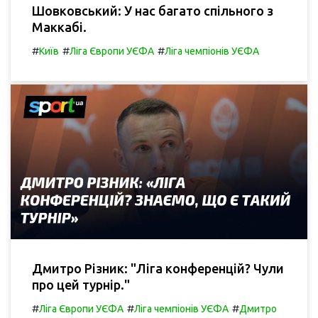
Шовковський: У нас багато спільного з
Маккабі.
#
#
#
Київ
Ліга Європи УЄФА
Ліга чемпіонів УЄФА
Дмитро Різник: "Ліга конференцій? Чули
про цей турнір."
#
#
#
Ліга Європи УЄФА
Ліга чемпіонів УЄФА
Дмитро