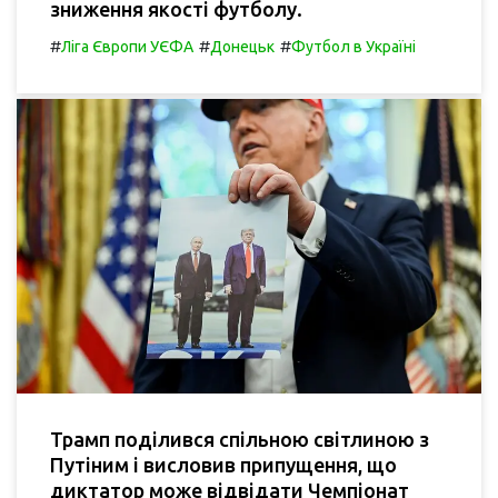
зниження якості футболу.
#
#
#
Ліга Європи УЄФА
Донецьк
Футбол в Україні
Трамп поділився спільною світлиною з
Путіним і висловив припущення, що
диктатор може відвідати Чемпіонат