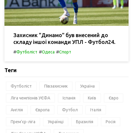
Захисник "Динамо" був внесений до
складу іншої команди УПЛ - Футбол24.
#
#
#
Футболіст
Одеса
Спорт
Теги
Футболіст
Півзахисник
Україна
Ліга чемпіонів УЄФА
Іспанія
Київ
Євро
Англія
Європа
Футбол
Італія
Прем'єр-ліга
Українці
Бразилія
Росія