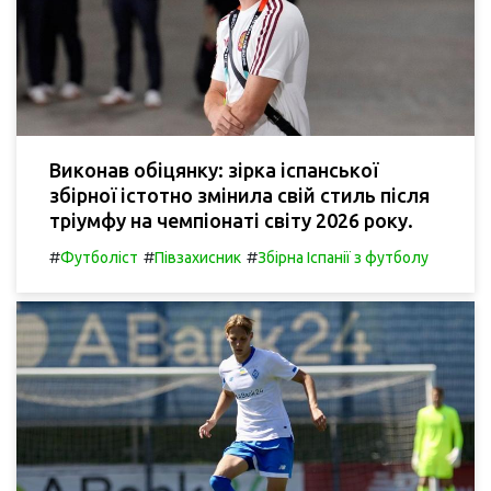
Виконав обіцянку: зірка іспанської
збірної істотно змінила свій стиль після
тріумфу на чемпіонаті світу 2026 року.
#
#
#
Футболіст
Півзахисник
Збірна Іспанії з футболу