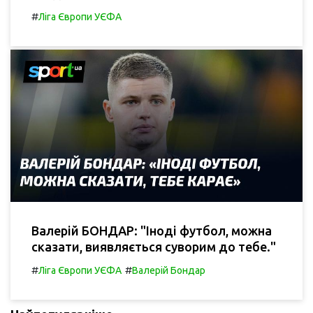
#
Ліга Європи УЄФА
Валерій БОНДАР: "Іноді футбол, можна
сказати, виявляється суворим до тебе."
#
#
Ліга Європи УЄФА
Валерій Бондар