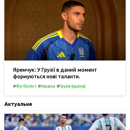
Яремчук: У Грузії в даний момент
формуються нові таланти.
#
#
#
Футболіст
Україна
Грузія (країна)
Актуальне