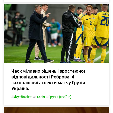
Час сміливих рішень і зростаючої
відповідальності Реброва. 4
захоплюючі аспекти матчу Грузія -
Україна.
#
#
#
Футболіст
Італія
Грузія (країна)