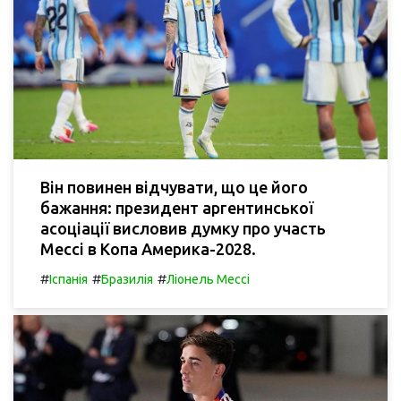
Він повинен відчувати, що це його
бажання: президент аргентинської
асоціації висловив думку про участь
Мессі в Копа Америка-2028.
#
#
#
Іспанія
Бразилія
Ліонель Мессі