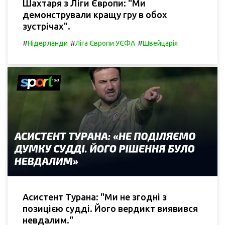
Шахтаря з Ліги Європи: "Ми
демонстрували кращу гру в обох
зустрічах".
#
#
#
Нідерланди
Ліга Європи УЄФА
Швейцарія
Асистент Турана: "Ми не згодні з
позицією судді. Його вердикт виявився
невдалим."