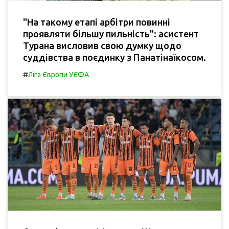
"На такому етапі арбітри повинні
проявляти більшу пильність": асистент
Турана висловив свою думку щодо
суддівства в поєдинку з Панатінаїкосом.
#
Ліга Європи УЄФА