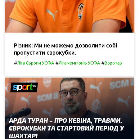
Різник: Ми не можемо дозволити собі
пропустити єврокубки.
#
#
#
Ліга Європи УЄФА
Ліга чемпіонів УЄФА
Воротар