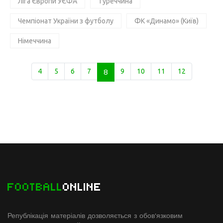
Ліга Європи УЄФА
Туреччина
Чемпіонат України з футболу
ФК «Динамо» (Київ)
Німеччина
4
5
6
7
8
9
10
11
12
FOOTBALL
ONLINE
Републікація матеріалів дозволяється з обов'язковим