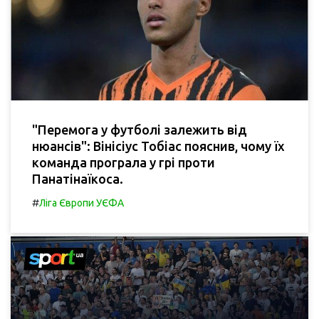
"Перемога у футболі залежить від
нюансів": Вінісіус Тобіас пояснив, чому їх
команда програла у грі проти
Панатінаїкоса.
#
Ліга Європи УЄФА