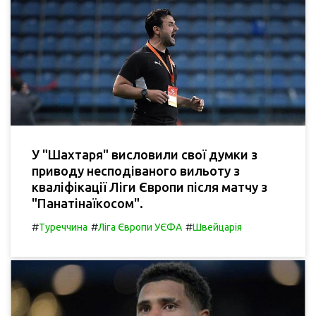
У "Шахтаря" висловили свої думки з
приводу несподіваного вильоту з
кваліфікації Ліги Європи після матчу з
"Панатінаїкосом".
#
#
#
Туреччина
Ліга Європи УЄФА
Швейцарія