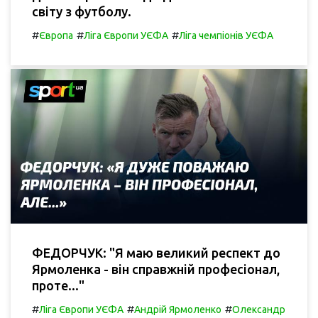
світу з футболу.
#
#
#
Європа
Ліга Європи УЄФА
Ліга чемпіонів УЄФА
ФЕДОРЧУК: "Я маю великий респект до
Ярмоленка - він справжній професіонал,
проте..."
#
#
#
Ліга Європи УЄФА
Андрій Ярмоленко
Олександр