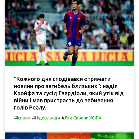
"Кожного дня сподівався отримати
новини про загибель близьких": надія
Кройфа та сусід Гвардіоли, який утік від
війни і мав пристрасть до забивання
голів Реалу.
#
#
#
Іспанія
Нідерланди
Ліга Європи УЄФА