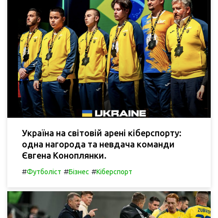
Україна на світовій арені кіберспорту:
одна нагорода та невдача команди
Євгена Коноплянки.
#
#
#
Футболіст
Бізнес
Кіберспорт