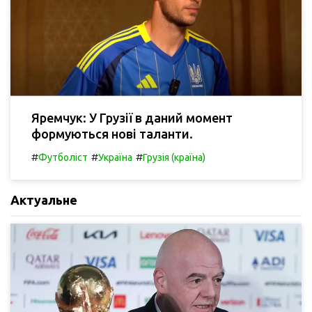
Яремчук: У Грузії в даний момент
формуються нові таланти.
#
#
#
Футболіст
Україна
Грузія (країна)
Актуальне