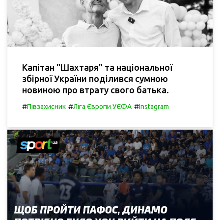
Капітан "Шахтаря" та національної
збірної України поділився сумною
новиною про втрату свого батька.
#
#
#
Півзахисник
Ліга Європи УЄФА
Instagram