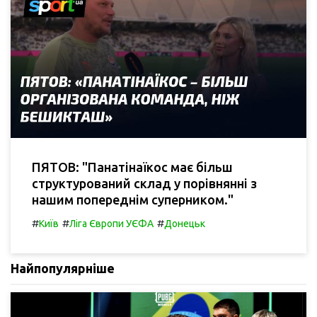
ПЯТОВ: "Панатінаїкос має більш
структурований склад у порівнянні з
нашим попереднім суперником."
#
#
#
Київ
Ліга Європи УЄФА
Донецьк
Найпопулярніше