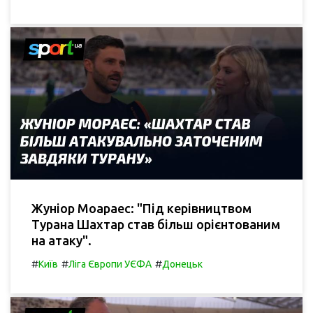
Жуніор Моараес: "Під керівництвом
Турана Шахтар став більш орієнтованим
на атаку".
#
#
#
Київ
Ліга Європи УЄФА
Донецьк