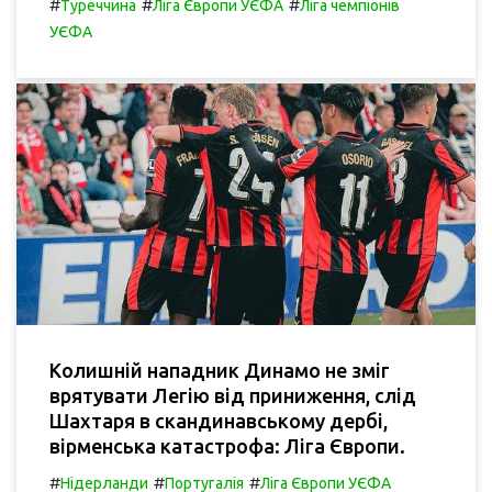
#
#
#
Туреччина
Ліга Європи УЄФА
Ліга чемпіонів
УЄФА
Колишній нападник Динамо не зміг
врятувати Легію від приниження, слід
Шахтаря в скандинавському дербі,
вірменська катастрофа: Ліга Європи.
#
#
#
Нідерланди
Португалія
Ліга Європи УЄФА