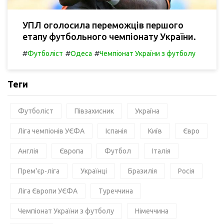
УПЛ оголосила переможців першого
етапу футбольного чемпіонату України.
#
#
#
Футболіст
Одеса
Чемпіонат України з футболу
Теги
Футболіст
Півзахисник
Україна
Ліга чемпіонів УЄФА
Іспанія
Київ
Євро
Англія
Європа
Футбол
Італія
Прем'єр-ліга
Українці
Бразилія
Росія
Ліга Європи УЄФА
Туреччина
Чемпіонат України з футболу
Німеччина