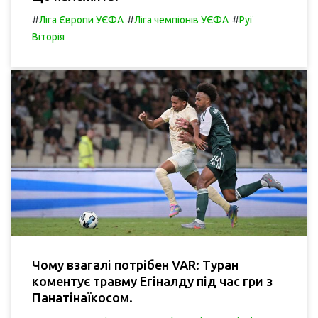
#
#
#
Ліга Європи УЄФА
Ліга чемпіонів УЄФА
Руї
Віторія
Чому взагалі потрібен VAR: Туран
коментує травму Егіналду під час гри з
Панатінаїкосом.