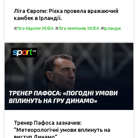
Ліга Європи: Рієка провела вражаючий
камбек в Ірландії.
#
#
#
Ліга Європи УЄФА
Ліга чемпіонів УЄФА
Ірландія
Тренер Пафоса зазначив:
"Метеорологічні умови вплинуть на
виступ Динамо".