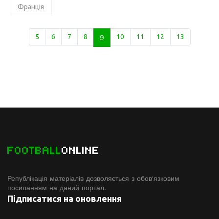
Франція
5
6
7
8
9
10
11
12
13
FOOTBALL
ONLINE
Републікація матеріалів дозволяється з обов'язковим
посиланням на даний портал.
Підписатися на оновлення