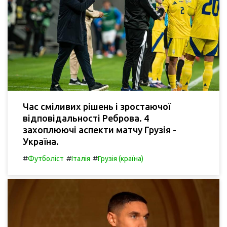
Час сміливих рішень і зростаючої
відповідальності Реброва. 4
захоплюючі аспекти матчу Грузія -
Україна.
#
#
#
Футболіст
Італія
Грузія (країна)