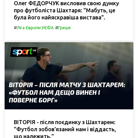
Олег ФЕДОРЧУК висловив свою думку
про футболіста Шахтаря: "Мабуть, це
була його найяскравіша вистава".
#
#
Ліга Європи УЄФА
Греція
ВІТОРІЯ - після поєдинку з Шахтарем:
"Футбол зобов'язаний нам і віддасть,
що належить."