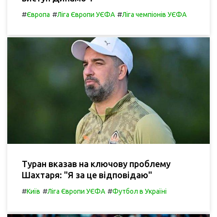
#
#
#
Європа
Ліга Європи УЄФА
Ліга чемпіонів УЄФА
Туран вказав на ключову проблему
Шахтаря: "Я за це відповідаю"
#
#
#
Київ
Ліга Європи УЄФА
Футбол в Україні