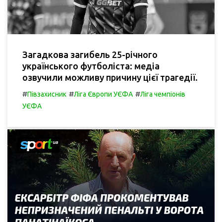
Загадкова загибель 25-річного
українського футболіста: медіа
озвучили можливу причину цієї трагедії.
#
#
#
Півзахисник
Ліга Європи УЄФА
Ліга чемпіонів
УЄФА