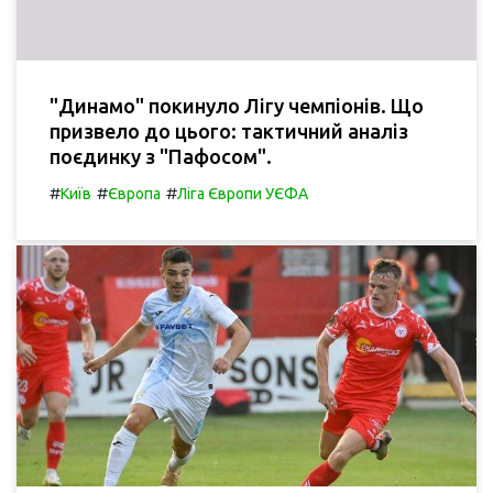
"Динамо" покинуло Лігу чемпіонів. Що
призвело до цього: тактичний аналіз
поєдинку з "Пафосом".
#
#
#
Київ
Європа
Ліга Європи УЄФА