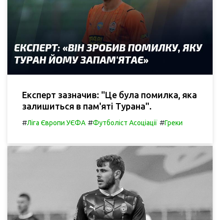
Експерт зазначив: "Це була помилка, яка
залишиться в пам'яті Турана".
#
#
#
Ліга Європи УЄФА
Футболіст Асоціації
Греки