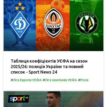
Таблиця коефіцієнтів УЄФА на сезон
2025/26: позиція України та повний
список - Sport News 24
#
#
#
Ліга Європи УЄФА
Ліга чемпіонів УЄФА
Росія