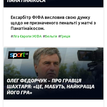
Ексарбітр ФІФА висловив свою думку
щодо не призначеного пенальті у матчі з
Панатінаїкосом.
#
#
#
Ліга Європи УЄФА
Бельгія
Греція