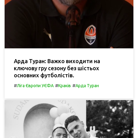
Арда Туран: Важко виходити на
ключову гру сезону без шістьох
основних футболістів.
#
#
#
Ліга Європи УЄФА
Краків
Арда Туран