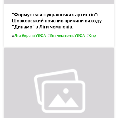
"Формується з українських артистів":
Шовковський пояснив причини виходу
"Динамо" з Ліги чемпіонів.
#
#
#
Ліга Європи УЄФА
Ліга чемпіонів УЄФА
Кіпр