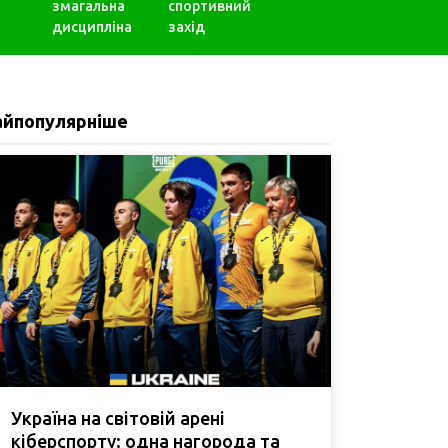
змагальна
спортивний
дисципліна
захід
айпопулярніше
Україна на світовій арені
кіберспорту: одна нагорода та