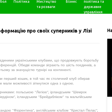
бол
Політика
Мистецтво
Бізнес
політика та
та розваги
державне
управління
формацію про своїх суперників у Лізі
Н
 єдиними українськими клубами, що продовжують боротьбу
нференцій. Обидві команди зіграють по шість поєдинків, а
тьому за значущістю турнірі на континенті.
и перший кошик, в той час як столичний клуб обирав
не мали можливості зіткнутися одна з одною.
перниками: польською "Легією", ірландським "Шемрок
бердіном", ісландським "Брейдабліком" та мальтійським
мандою "Фіорентина", англійським клубом "Кристал Пелас",