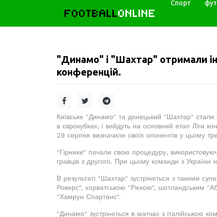
Спорт
фут
FOOTBALL
ONLINE
"Динамо" і "Шахтар" отримали ін
конференцій.
Київське "Динамо" та донецький "Шахтар" стали
в єврокубках, і вийдуть на основний етап Ліги ко
29 серпня визначили своїх опонентів у цьому тре
"Гірники" почали свою процедуру, використовуюч
гравців з другого. При цьому команди з України 
В результаті "Шахтар" зустрінеться з такими су
Роверс", хорватською "Рієкою", шотландським "А
"Хамрун Спартанс".
"Динамо" зустрінеться в матчах з італійською ко