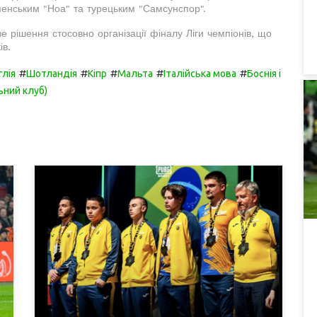
рменським "Ноа" та турецьким "Самсунспор".
рішення стосовно організації фіналу Ліги чемпіонів, що
ів.
#
#
#
#
#
глія
Шотландія
Кіпр
Мальта
Італійська мова
Боснія і
ьний клуб)