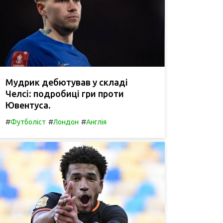
Мудрик дебютував у складі
Челсі: подробиці гри проти
Ювентуса.
#
#
#
Футболіст
Лондон
Англія