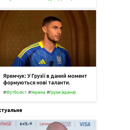
Яремчук: У Грузії в даний момент
формуються нові таланти.
#
#
#
Футболіст
Україна
Грузія (країна)
ктуальне