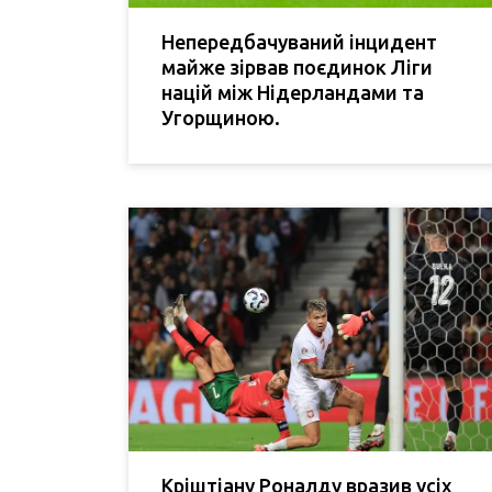
Непередбачуваний інцидент
майже зірвав поєдинок Ліги
націй між Нідерландами та
Угорщиною.
Кріштіану Роналду вразив усіх