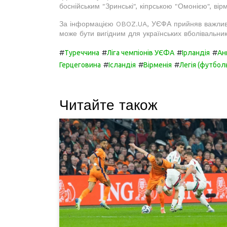
боснійським "Зринські", кіпрською "Омонією", ві
За інформацією OBOZ.UA, УЄФА прийняв важливе 
може бути вигідним для українських вболівальник
#
#
#
#
Туреччина
Ліга чемпіонів УЄФА
Ірландія
Ан
#
#
#
Герцеговина
Ісландія
Вірменія
Легія (футбол
Читайте також