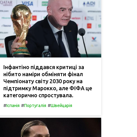
Інфантіно піддався критиці за
нібито наміри обміняти фінал
Чемпіонату світу 2030 року на
підтримку Марокко, але ФІФА це
категорично спростувала.
#
#
#
Іспанія
Португалія
Швейцарія