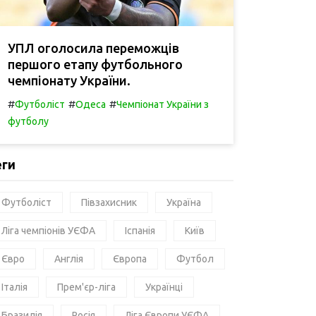
УПЛ оголосила переможців
першого етапу футбольного
чемпіонату України.
#
#
#
Футболіст
Одеса
Чемпіонат України з
футболу
еги
Футболіст
Півзахисник
Україна
Ліга чемпіонів УЄФА
Іспанія
Київ
Євро
Англія
Європа
Футбол
Італія
Прем'єр-ліга
Українці
Бразилія
Росія
Ліга Європи УЄФА