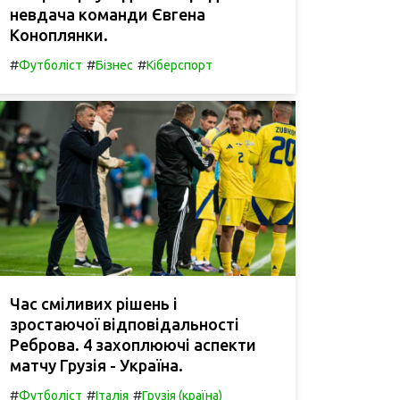
невдача команди Євгена
Коноплянки.
#
#
#
Футболіст
Бізнес
Кіберспорт
Час сміливих рішень і
зростаючої відповідальності
Реброва. 4 захоплюючі аспекти
матчу Грузія - Україна.
#
#
#
Футболіст
Італія
Грузія (країна)