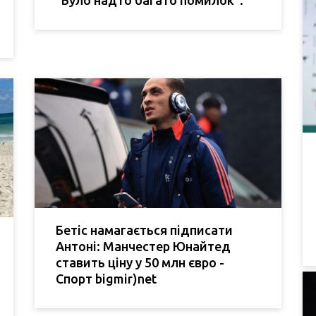
"Було надто багато помилок".
Бетіс намагається підписати
Антоні: Манчестер Юнайтед
ставить ціну у 50 млн євро -
Спорт bigmir)net