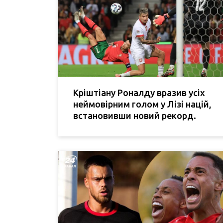
Кріштіану Роналду вразив усіх
неймовірним голом у Лізі націй,
встановивши новий рекорд.