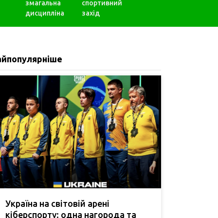
змагальна
спортивний
дисципліна
захід
айпопулярніше
Україна на світовій арені
кіберспорту: одна нагорода та