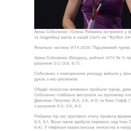
Аріна Соболенко і Єлена Рибакіна зустрілися у ф
та подробиці матчу в нашій статті на "Футбол 24+
Фінальна частина WTA 2025: Підсумковий турнір.
Аріна Соболенко (Білорусь, рейтинг WTA № 1) пр
рахунком 0:2 (3:6, 6:7).
Соболенко з повторенням рекорду вийшла у фіна
дуель з екс-росіянкою
Обидві тенісистки впевнено пройшли турнір, дем
Соболенко стабільно виступала на груповому етап
Джесікою Пегулою (6:4, 2:6, 6:3) та Коко Гофф (
з рахунком 6:3, 3:6, 6:3.
Рибакіна під час групового етапу провела вража
6:3, 6:1. Вона також здобула перемогу над Ігою 
6:4). У півфіналі казахстанська тенісистка в напр