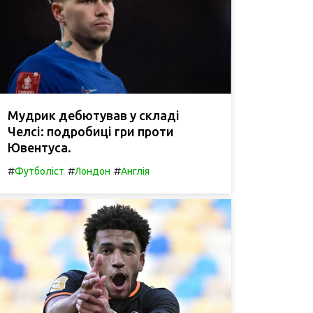
Мудрик дебютував у складі
Челсі: подробиці гри проти
Ювентуса.
#
#
#
Футболіст
Лондон
Англія