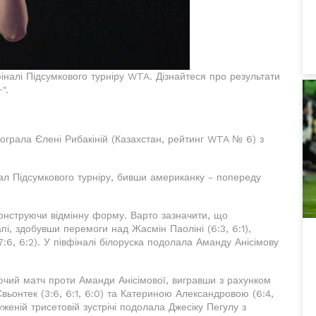
іналі Підсумкового турніру WTA. Дізнайтеся про результати
".
ограла Єлені Рибакіній (Казахстан, рейтинг WTA № 6) з
л Підсумкового турніру, бивши американку - попереду
онструючи відмінну форму. Варто зазначити, що
і, здобувши перемоги над Жасмін Паоліні (6:3, 6:1),
7:6, 6:2). У півфіналі білоруска подолала Аманду Анісімову
ючий матч проти Аманди Анісімової, вигравши з рахунком
Свьонтек (3:6, 6:1, 6:0) та Катериною Александровою (6:4,
уженій трисетовій зустрічі подолала Джесіку Пегулу з