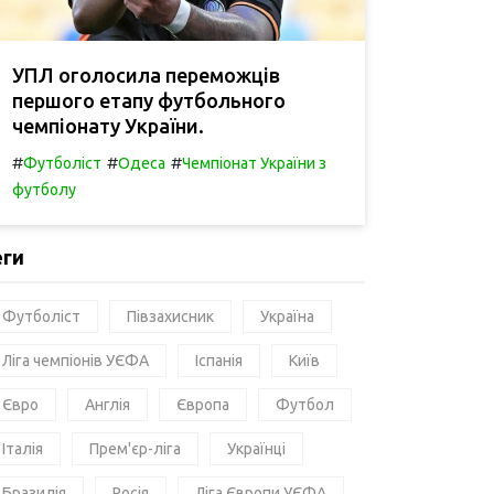
УПЛ оголосила переможців
першого етапу футбольного
чемпіонату України.
#
#
#
Футболіст
Одеса
Чемпіонат України з
футболу
еги
Футболіст
Півзахисник
Україна
Ліга чемпіонів УЄФА
Іспанія
Київ
Євро
Англія
Європа
Футбол
Італія
Прем'єр-ліга
Українці
Бразилія
Росія
Ліга Європи УЄФА