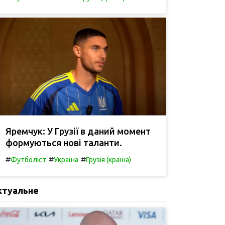
Яремчук: У Грузії в даний момент
формуються нові таланти.
#
#
#
Футболіст
Україна
Грузія (країна)
ктуальне