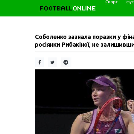
Спорт
фут
FOOTBALL
ONLINE
Соболенко зазнала поразки у фін
росіянки Рибакіної, не залишивш