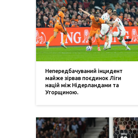
Непередбачуваний інцидент
майже зірвав поєдинок Ліги
націй між Нідерландами та
Угорщиною.