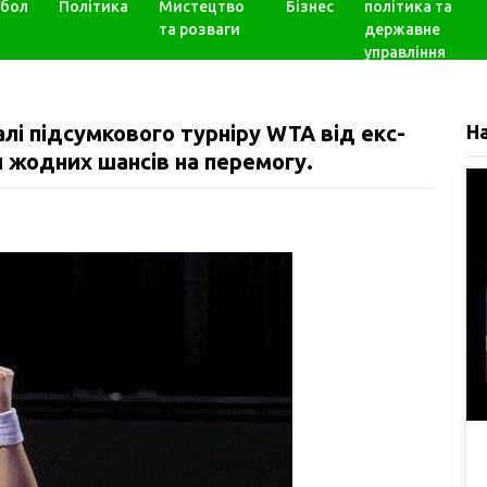
бол
Політика
Мистецтво
Бізнес
політика та
та розваги
державне
управління
алі підсумкового турніру WTA від екс-
Н
и жодних шансів на перемогу.