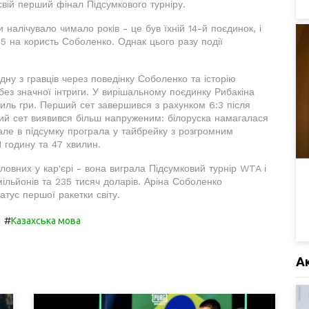
 свій перший фінал Підсумкового турніру.
налічувало чимало років - це був їхній 14-й поєдинок, і
5 на користь Соболенко. Однак цього разу події
ну з гравців через поведінку Соболенко та історію
 без значної інтриги. У вирішальному поєдинку Рибакіна
иль гри. Перший сет завершився з рахунком 6:3 після
гий сет виявився більш напруженим: білоруска намагалася
, але в підсумку програла у тайбрейку з розгромним
1 годину та 47 хвилин.
ловних у кар'єрі - вона виграла Підсумковий турнір WTA і
ільйонів та 235 тисяч доларів. Аріна Соболенко
атус першої ракетки світу.
#
и
Казахська мова
А