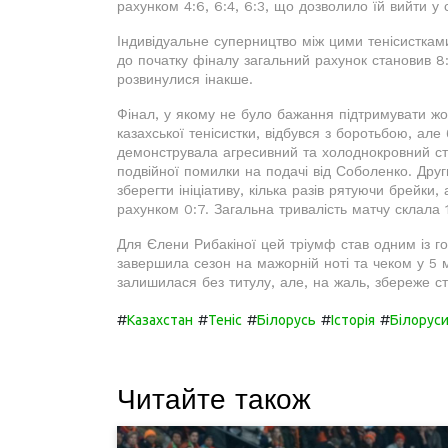
рахунком 4:6, 6:4, 6:3, що дозволило їй вийти у
Індивідуальне суперництво між цими тенісистками 
до початку фіналу загальний рахунок становив 8:
розвинулися інакше.
Фінал, у якому не було бажання підтримувати жод
казахської тенісистки, відбувся з боротьбою, але
демонструвала агресивний та холоднокровний ст
подвійної помилки на подачі від Соболенко. Дру
зберегти ініціативу, кілька разів рятуючи брейки
рахунком 0:7. Загальна тривалість матчу склала 
Для Єлени Рибакіної цей тріумф став одним із го
завершила сезон на мажорній ноті та чеком у 5 м
залишилася без титулу, але, на жаль, збереже ст
#
#
#
#
#
Казахстан
Теніс
Білорусь
Історія
Білорус
Читайте також