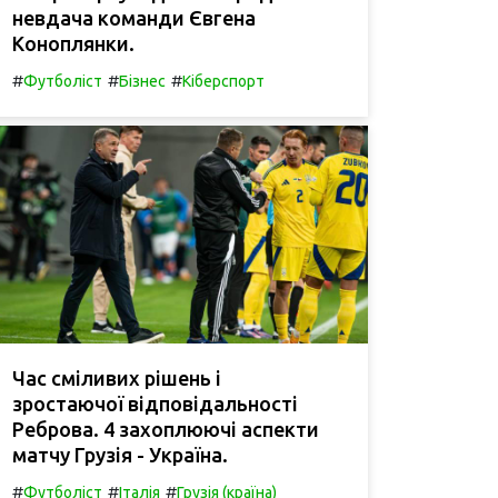
невдача команди Євгена
Коноплянки.
#
#
#
Футболіст
Бізнес
Кіберспорт
Час сміливих рішень і
зростаючої відповідальності
Реброва. 4 захоплюючі аспекти
матчу Грузія - Україна.
#
#
#
Футболіст
Італія
Грузія (країна)