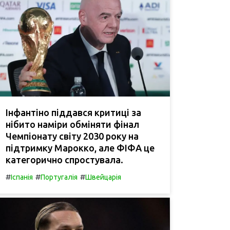
Інфантіно піддався критиці за
нібито наміри обміняти фінал
Чемпіонату світу 2030 року на
підтримку Марокко, але ФІФА це
категорично спростувала.
#
#
#
Іспанія
Португалія
Швейцарія