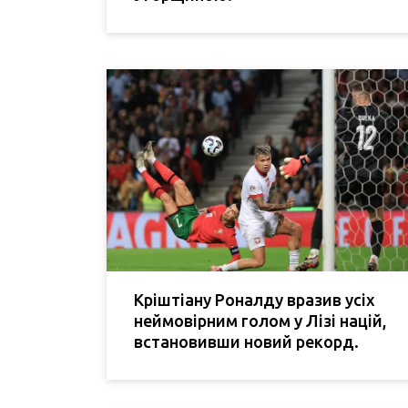
Кріштіану Роналду вразив усіх
неймовірним голом у Лізі націй,
встановивши новий рекорд.