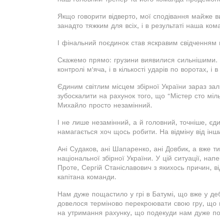
Якщо говорити відверто, мої сподівання майже 
занадто тяжким для всіх, і в результаті наша ком
І фінальний поєдинок став яскравим свідченням 
Скажемо прямо: грузини виявилися сильнішими.
контролі м'яча, і в кількості ударів по воротах, і 
Єдиним світлим місцем збірної України зараз з
зубоскалити на рахунок того, що "Містер сто мільй
Михайло просто незамінний.
І не лише незамінний, а й головний, точніше, єд
намагається хоч щось робити. На відміну від інш
Ані Судаков, ані Шапаренко, ані Довбик, а вже т
національної збірної України. У цій ситуації, на
Проте, Сергій Станіславович з якихось причин, в
капітана команди.
Нам дуже пощастило у грі в Батумі, що вже у деб
довелося терміново перекроювати свою гру, що 
на утримання рахунку, що подекуди нам дуже п