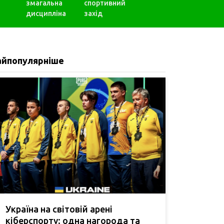
змагальна
спортивний
дисципліна
захід
айпопулярніше
Україна на світовій арені
кіберспорту: одна нагорода та