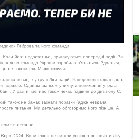
оєдинок Реброва та його команди
о. Коли його недостатньо, пригадуються попередні події. За
аціональна команда України заробила п'ять очок. Здається,
це не зовсім так. М'яко кажучи.
станню позицію у групі Ліги націй. Напередодні фінального
ати першою. Єдиним шансом уникнути пониження у класі
нії. У разі нічиєї нас також чекає падіння до дивізіону С.
кий також не бажає зазнати поразки (адже невдача
епросте питання. Ми детально обговоримо його пізніше. А
пам'яті останнє.
а Євро-2024. Вони також не змогли успішно розпочати Лігу