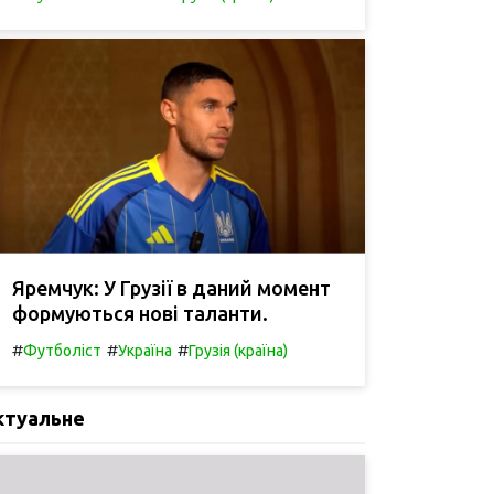
Яремчук: У Грузії в даний момент
формуються нові таланти.
#
#
#
Футболіст
Україна
Грузія (країна)
ктуальне