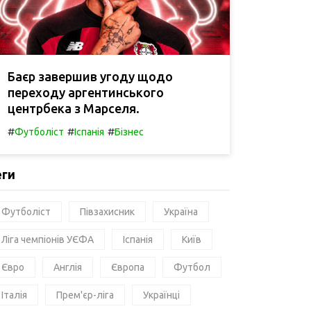
Баєр завершив угоду щодо
переходу аргентинського
центрбека з Марселя.
#
#
#
Футболіст
Іспанія
Бізнес
еги
Футболіст
Півзахисник
Україна
Ліга чемпіонів УЄФА
Іспанія
Київ
Євро
Англія
Європа
Футбол
Італія
Прем'єр-ліга
Українці