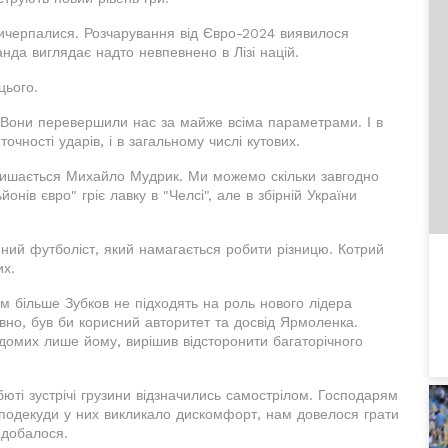
вичерпалися. Розчарування від Євро-2024 виявилося
анда виглядає надто невпевнено в Лізі націй.
цього.
 Вони перевершили нас за майже всіма параметрами. І в
в точності ударів, і в загальному числі кутових.
алишається Михайло Мудрик. Ми можемо скільки завгодно
онів євро" гріє лавку в "Челсі", але в збірній України
иний футболіст, який намагається робити різницю. Котрий
их.
им більше Зубков не підходять на роль нового лідера
певно, був би корисний авторитет та досвід Ярмоленка.
ідомих лише йому, вирішив відсторонити багаторічного
юті зустрічі грузини відзначились самострілом. Господарям
подекуди у них викликало дискомфорт, нам довелося грати
одобалося.