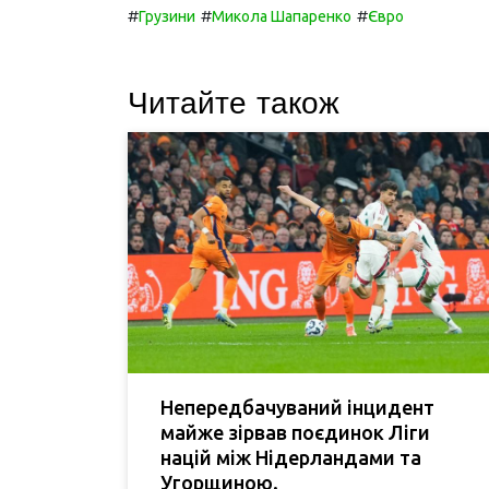
#
#
#
Грузини
Микола Шапаренко
Євро
Читайте також
Непередбачуваний інцидент
майже зірвав поєдинок Ліги
націй між Нідерландами та
Угорщиною.