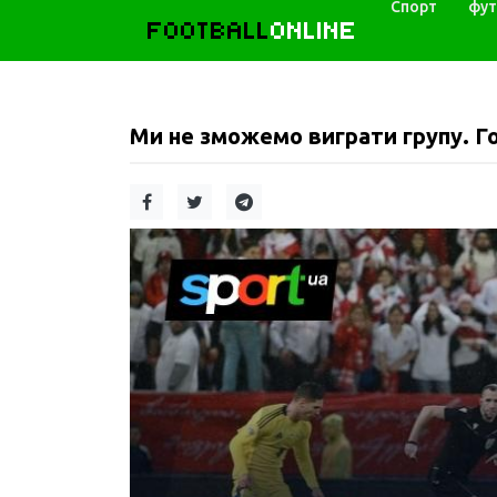
Спорт
фут
FOOTBALL
ONLINE
Ми не зможемо виграти групу. Го