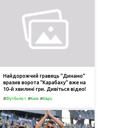
Найдорожчий гравець "Динамо"
вразив ворота "Карабаху" вже на
10-й хвилині гри. Дивіться відео!
#
#
#
Футболіст
Київ
Євро