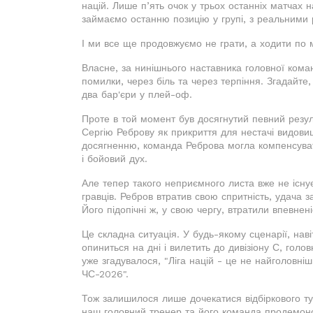
націй. Лише п’ять очок у трьох останніх матчах н
займаємо останню позицію у групі, з реальними 
І ми все ще продовжуємо не грати, а ходити по 
Власне, за нинішнього наставника головної кома
помилки, через біль та через терпіння. Згадайте
два бар'єри у плей-оф.
Проте в той момент був досягнутий певний резуль
Сергію Реброву як прикриття для нестачі видовищ
досягненню, команда Реброва могла компенсуват
і бойовий дух.
Але тепер такого неприємного листа вже не існує
гравців. Ребров втратив свою спритність, удача 
Його підопічні ж, у свою чергу, втратили впевненіс
Це складна ситуація. У будь-якому сценарії, нав
опиниться на дні і вилетить до дивізіону С, голо
уже згадувалося, "Ліга націй - це не найголовн
ЧС-2026".
Тож залишилося лише дочекатися відбіркового т
наш головний тренер та його команда продемонс