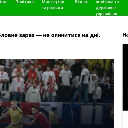
бол
Політика
Мистецтво
Бізнес
політика та
та розваги
державне
управління
ловне зараз — не опинитися на дні.
Н