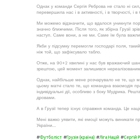
Однак у команди Сергія Реброва не стало ні сил
перевершила нас і в активності, і в творчості, і в
Ми можемо відзначити, що вдалося уникнути пора
значно ближчими. Після того, як збірна Грузії з
наступ. Саме вони, а не ми. Саме їм була важли
Якби у підсумку перемогли господарі поля, таки
ніж той, що зафіксувало табло.
Отже, на 90+2 хвилині у нас був вражаючий шанс, 
зрештою, цей момент залишився нереалізованим
Однак, найбільше мене розчарувало не те, що м
цьому матчі стало те, що командна взаємодія пр
індивідуальні дії, особливо з боку Мудрика. Решта
дровами.
А в Грузії тепер існує справжня команда. Це наці
Мені важко уявити, які емоції можуть виникати п
України...
#
#
#
#
Футболіст
Грузія (країна)
Ліга Націй
Сергій 