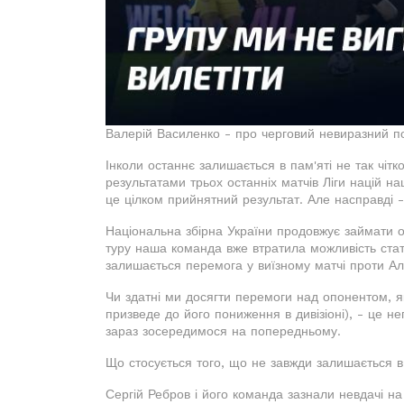
Валерій Василенко - про черговий невиразний п
Інколи останнє залишається в пам'яті не так чітк
результатами трьох останніх матчів Ліги націй н
це цілком прийнятний результат. Але насправді - 
Національна збірна України продовжує займати о
туру наша команда вже втратила можливість ст
залишається перемога у виїзному матчі проти Алба
Чи здатні ми досягти перемоги над опонентом, я
призведе до його пониження в дивізіоні), - це н
зараз зосередимося на попередньому.
Що стосується того, що не завжди залишається в 
Сергій Ребров і його команда зазнали невдачі н