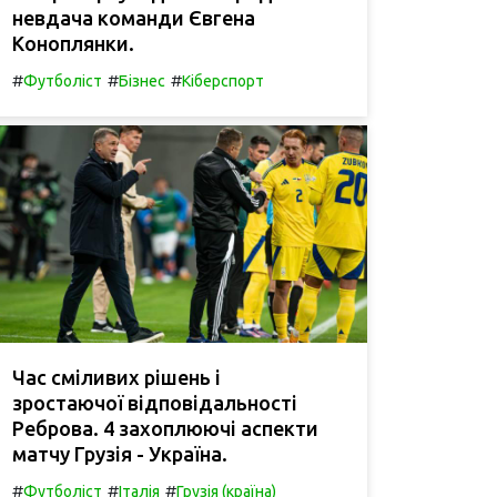
невдача команди Євгена
Коноплянки.
#
#
#
Футболіст
Бізнес
Кіберспорт
Час сміливих рішень і
зростаючої відповідальності
Реброва. 4 захоплюючі аспекти
матчу Грузія - Україна.
#
#
#
Футболіст
Італія
Грузія (країна)