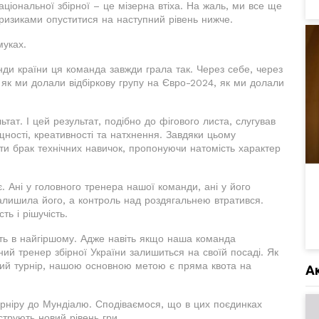
аціональної збірної – це мізерна втіха. На жаль, ми все ще
ризиками опуститися на наступний рівень нижче.
муках.
нди країни ця команда завжди грала так. Через себе, через
, як ми долали відбіркову групу на Євро-2024, як ми долали
тат. І цей результат, подібно до фігового листа, слугував
ності, креативності та натхнення. Завдяки цьому
и брак технічних навичок, пропонуючи натомість характер
. Ані у головного тренера нашої команди, ані у його
залишила його, а контроль над роздягальнею втратився.
ть і рішучість.
іть в найгіршому. Адже навіть якщо наша команда
вний тренер збірної України залишиться на своїй посаді. Як
іший турнір, нашою основною метою є пряма квота на
А
урніру до Мундіалю. Сподіваємося, що в цих поєдинках
трують новий рівень гри.