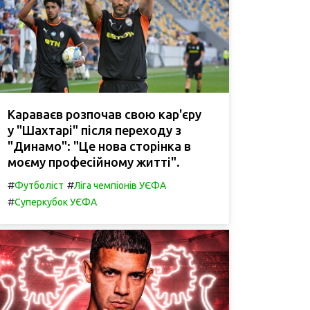
Караваєв розпочав свою кар'єру
у "Шахтарі" після переходу з
"Динамо": "Це нова сторінка в
моєму професійному житті".
#
#
Футболіст
Ліга чемпіонів УЄФА
#
Суперкубок УЄФА