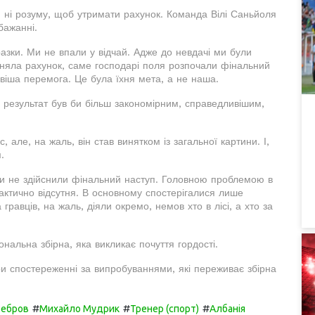
, ні розуму, щоб утримати рахунок. Команда Вілі Саньйоля
 бажанні.
зки. Ми не впали у відчай. Адже до невдачі ми були
рівняла рахунок, саме господарі поля розпочали фінальний
віша перемога. Це була їхня мета, а не наша.
й результат був би більш закономірним, справедливішим,
але, на жаль, він став винятком із загальної картини. І,
.
и не здійснили фінальний наступ. Головною проблемою в
актично відсутня. В основному спостерігалися лише
 гравців, на жаль, діяли окремо, немов хто в лісі, а хто за
ональна збірна, яка викликає почуття гордості.
ри спостереженні за випробуваннями, які переживає збірна
#
#
#
Ребров
Михайло Мудрик
Тренер (спорт)
Албанія