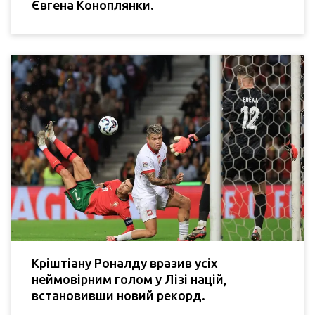
Євгена Коноплянки.
Кріштіану Роналду вразив усіх
неймовірним голом у Лізі націй,
встановивши новий рекорд.