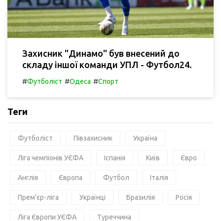
Захисник "Динамо" був внесений до
складу іншої команди УПЛ - Футбол24.
#
#
#
Футболіст
Одеса
Спорт
Теги
Футболіст
Півзахисник
Україна
Ліга чемпіонів УЄФА
Іспанія
Київ
Євро
Англія
Європа
Футбол
Італія
Прем'єр-ліга
Українці
Бразилія
Росія
Ліга Європи УЄФА
Туреччина