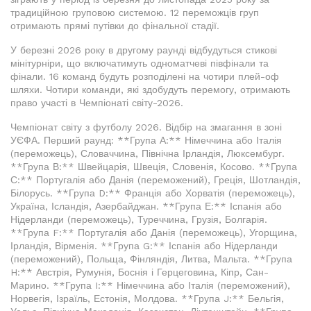
традиційною груповою системою. 12 переможців груп
отримають прямі путівки до фінальної стадії.
У березні 2026 року в другому раунді відбудуться стикові
мінітурніри, що включатимуть одноматчеві півфінали та
фінали. 16 команд будуть розподілені на чотири плей-оф
шляхи. Чотири команди, які здобудуть перемогу, отримають
право участі в Чемпіонаті світу-2026.
Чемпіонат світу з футболу 2026. Відбір на змагання в зоні
УЄФА. Перший раунд: **Група А:** Німеччина або Італія
(переможець), Словаччина, Північна Ірландія, Люксембург.
**Група В:** Швейцарія, Швеція, Словенія, Косово. **Група
С:** Португалія або Данія (переможений), Греція, Шотландія,
Білорусь. **Група D:** Франція або Хорватія (переможець),
Україна, Ісландія, Азербайджан. **Група Е:** Іспанія або
Нідерланди (переможець), Туреччина, Грузія, Болгарія.
**Група F:** Португалія або Данія (переможець), Угорщина,
Ірландія, Вірменія. **Група G:** Іспанія або Нідерланди
(переможений), Польща, Фінляндія, Литва, Мальта. **Група
H:** Австрія, Румунія, Боснія і Герцеговина, Кіпр, Сан-
Марино. **Група I:** Німеччина або Італія (переможений),
Норвегія, Ізраїль, Естонія, Молдова. **Група J:** Бельгія,