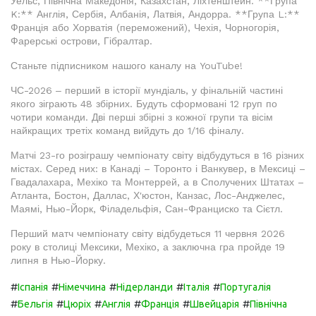
Уельс, Північна Македонія, Казахстан, Ліхтенштейн. **Група
K:** Англія, Сербія, Албанія, Латвія, Андорра. **Група L:**
Франція або Хорватія (переможений), Чехія, Чорногорія,
Фарерські острови, Гібралтар.
Станьте підписником нашого каналу на YouTube!
ЧС-2026 ‒ перший в історії мундіаль, у фінальній частині
якого зіграють 48 збірних. Будуть сформовані 12 груп по
чотири команди. Дві перші збірні з кожної групи та вісім
найкращих третіх команд вийдуть до 1/16 фіналу.
Матчі 23-го розіграшу чемпіонату світу відбудуться в 16 різних
містах. Серед них: в Канаді – Торонто і Ванкувер, в Мексиці –
Гвадалахара, Мехіко та Монтеррей, а в Сполучених Штатах –
Атланта, Бостон, Даллас, Х'юстон, Канзас, Лос-Анджелес,
Маямі, Нью-Йорк, Філадельфія, Сан-Франциско та Сієтл.
Перший матч чемпіонату світу відбудеться 11 червня 2026
року в столиці Мексики, Мехіко, а заключна гра пройде 19
липня в Нью-Йорку.
#
#
#
#
#
Іспанія
Німеччина
Нідерланди
Італія
Португалія
#
#
#
#
#
#
Бельгія
Цюріх
Англія
Франція
Швейцарія
Північна