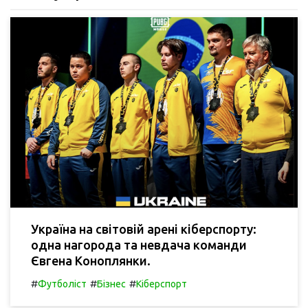
Україна на світовій арені кіберспорту:
одна нагорода та невдача команди
Євгена Коноплянки.
#
#
#
Футболіст
Бізнес
Кіберспорт