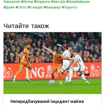
#
#
#
#
Македонія
Литва
Хорватія
Австрія
Азербайджан
#
#
#
#
#
Данія
Сіетл
Ісландія
Ванкувер
Торонто
Читайте також
Непередбачуваний інцидент майже