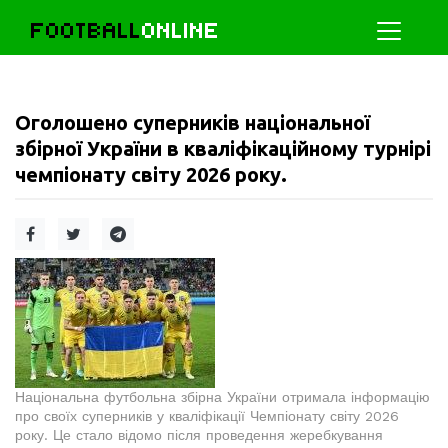
FOOTBALL
ONLINE
Оголошено суперників національної
збірної України в кваліфікаційному турнірі
чемпіонату світу 2026 року.
Національна футбольна збірна України отримала інформацію
про своїх суперників у кваліфікації Чемпіонату світу 2026
року. Це стало відомо після проведення жеребкування