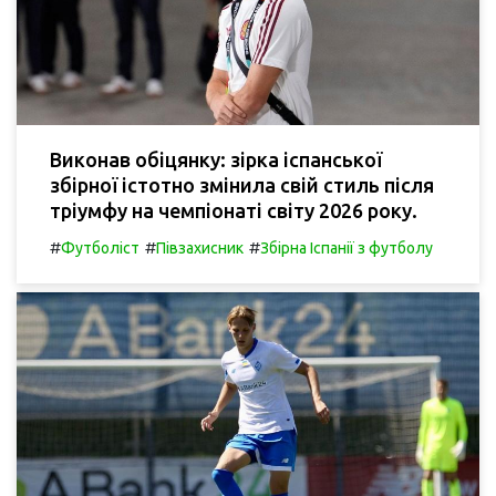
Виконав обіцянку: зірка іспанської
збірної істотно змінила свій стиль після
тріумфу на чемпіонаті світу 2026 року.
#
#
#
Футболіст
Півзахисник
Збірна Іспанії з футболу