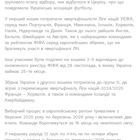
групового етапу відбору, яке відбулося в Цюріху, про що
повідомила Українська асоціація футболу.
У перший кошик потрапили чвертьфіналісти Ліги націй УЄФА,
серед яких Португалія, Франція, Німеччина, Іспанія, Хорватія,
Італія, Нідерланди та Данія. Також до нього увійшли Англія,
Бельгія, Швейцарія та Австрія, які є найкращими командами
за рейтингом ФІФА серед європейських збірних, що не
братимуть участі в чвертьфіналі ЛН.
Інші учасники були поділені на кошики 2-5 відповідно до
оновленого реєстру ФІФА від 28 листопада, в якому Україна
займає 25-те місце.
Збірна України з другого кошика потрапила до групи D, де
зіграє з переможцем чвертьфіналу Ліги націй-2024/2025
Франція ‒ Хорватія, а також із командами Ісландії та
Азербайджану.
Виборчий процес в європейському регіоні триватиме з
березня 2025 року по березень 2026 року і включатиме два
етапи. Команди боротимуться за 16 місць на чемпіонаті світу.
У першому раунді 12 груп по п'ять чи по чотири збірні
зіграють у період із березня до листопада 2025 року за