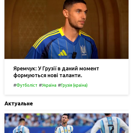
Яремчук: У Грузії в даний момент
формуються нові таланти.
#
#
#
Футболіст
Україна
Грузія (країна)
Актуальне