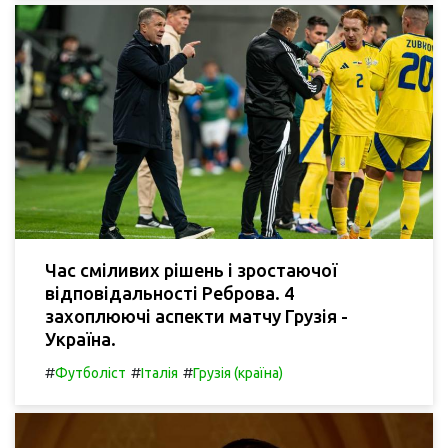
Час сміливих рішень і зростаючої
відповідальності Реброва. 4
захоплюючі аспекти матчу Грузія -
Україна.
#
#
#
Футболіст
Італія
Грузія (країна)