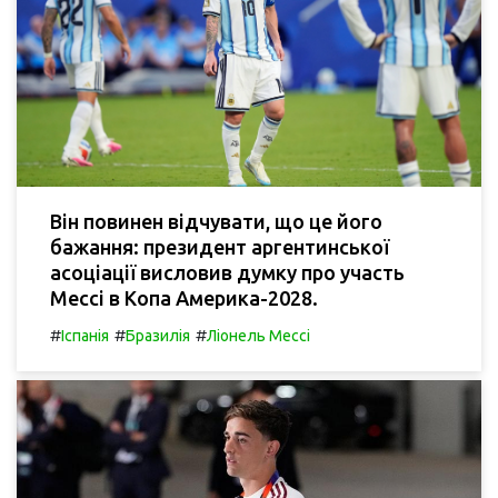
Він повинен відчувати, що це його
бажання: президент аргентинської
асоціації висловив думку про участь
Мессі в Копа Америка-2028.
#
#
#
Іспанія
Бразилія
Ліонель Мессі