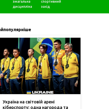
змагальна
спортивний
дисципліна
захід
айпопулярніше
Україна на світовій арені
кіберспорту: одна нагорода та