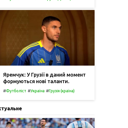
Яремчук: У Грузії в даний момент
формуються нові таланти.
#
#
#
Футболіст
Україна
Грузія (країна)
ктуальне