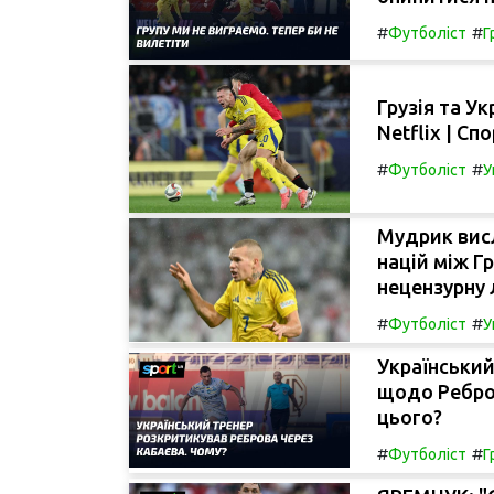
#
#
Футболіст
Г
Грузія та У
Netflix | С
#
#
Футболіст
У
Мудрик висл
націй між Г
нецензурну 
#
#
Футболіст
У
Українськи
щодо Ребров
цього?
#
#
Футболіст
Г