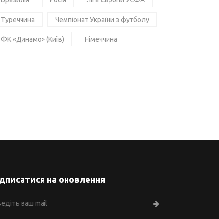
Бразилія
Росія
Ліга Європи УЄФА
Туреччина
Чемпіонат України з футболу
ФК «Динамо» (Київ)
Німеччина
ідписатися на оновлення