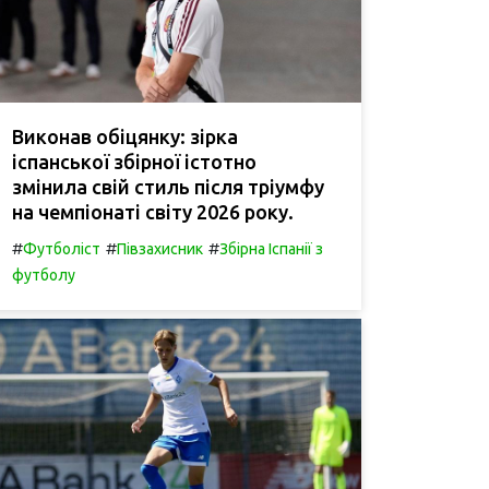
Виконав обіцянку: зірка
іспанської збірної істотно
змінила свій стиль після тріумфу
на чемпіонаті світу 2026 року.
#
#
#
Футболіст
Півзахисник
Збірна Іспанії з
футболу