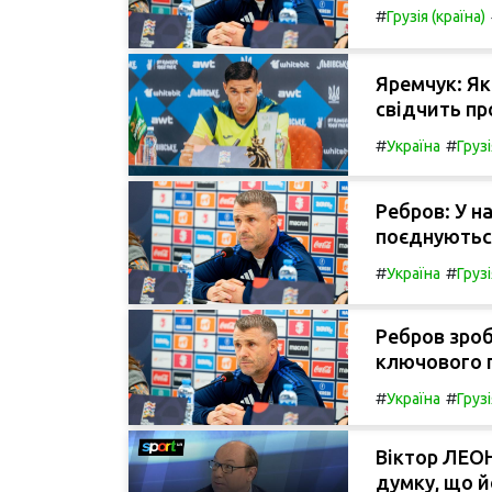
#
Грузія (країна)
Яремчук: Як
свідчить пр
#
#
Україна
Грузі
Ребров: У н
поєднуються
#
#
Україна
Грузі
Ребров зроб
ключового п
#
#
Україна
Грузі
Віктор ЛЕО
думку, що й