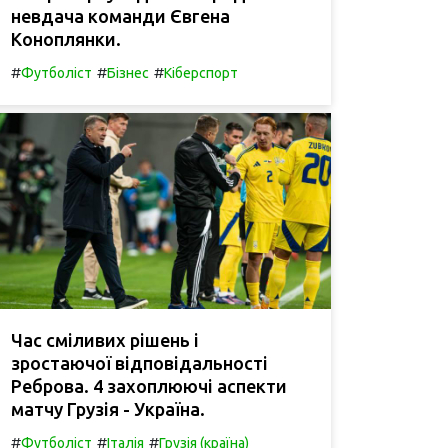
невдача команди Євгена
Коноплянки.
#
#
#
Футболіст
Бізнес
Кіберспорт
Час сміливих рішень і
зростаючої відповідальності
Реброва. 4 захоплюючі аспекти
матчу Грузія - Україна.
#
#
#
Футболіст
Італія
Грузія (країна)