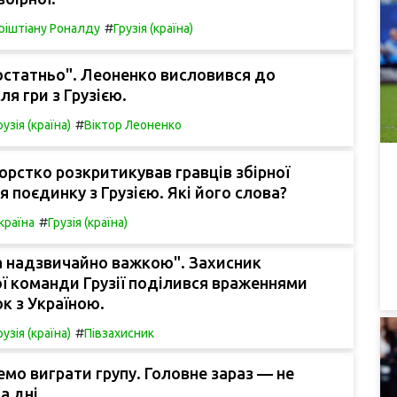
#
ріштіану Роналду
Грузія (країна)
остатньо". Леоненко висловився до
ля гри з Грузією.
#
рузія (країна)
Віктор Леоненко
рстко розкритикував гравців збірної
я поєдинку з Грузією. Які його слова?
#
країна
Грузія (країна)
а надзвичайно важкою". Захисник
ї команди Грузії поділився враженнями
к з Україною.
#
рузія (країна)
Півзахисник
мо виграти групу. Головне зараз — не
а дні.