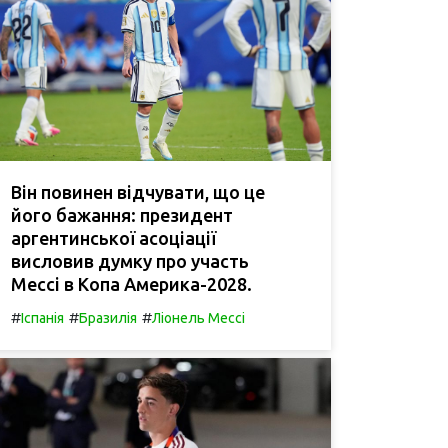
Він повинен відчувати, що це
його бажання: президент
аргентинської асоціації
висловив думку про участь
Мессі в Копа Америка-2028.
#
#
#
Іспанія
Бразилія
Ліонель Мессі