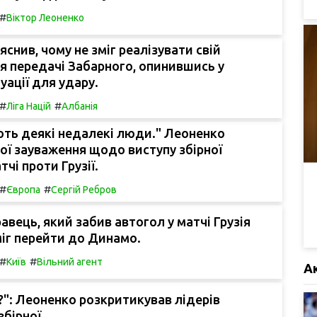
#
Віктор Леоненко
яснив, чому не зміг реалізувати свій
я передачі Забарного, опинившись у
уації для удару.
#
#
Ліга Націй
Албанія
ть деякі недалекі люди." Леоненко
ої зауваження щодо виступу збірної
тчі проти Грузії.
#
#
Європа
Сергій Ребров
авець, який забив автогол у матчі Грузія
міг перейти до Динамо.
#
#
Київ
Вільний агент
А
і?": Леоненко розкритикував лідерів
збірної.