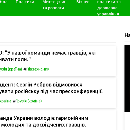
бол
Політика
Мистецтво
Бізнес
політика та
та розваги
державне
управління
Н
 "У нашої команди немає гравців, які
ивати голи."
#
узія (країна)
Півзахисник
дент: Сергій Ребров відмовився
вати російську під час пресконференції.
#
країна
Грузія (країна)
анда України володіє гармонійним
молодих та досвідчених гравців.