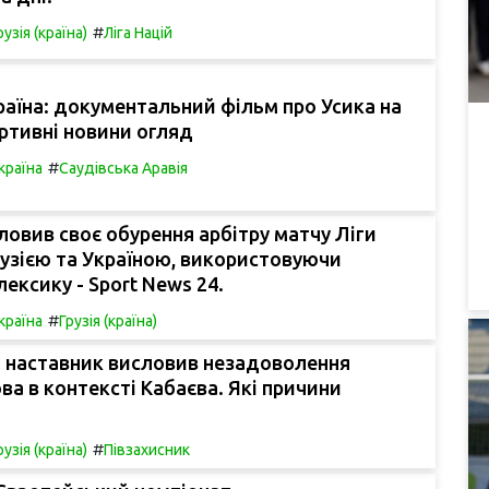
#
рузія (країна)
Ліга Націй
країна: документальний фільм про Усика на
портивні новини огляд
#
країна
Саудівська Аравія
овив своє обурення арбітру матчу Ліги
рузією та Україною, використовуючи
лексику - Sport News 24.
#
країна
Грузія (країна)
й наставник висловив незадоволення
а в контексті Кабаєва. Які причини
#
рузія (країна)
Півзахисник