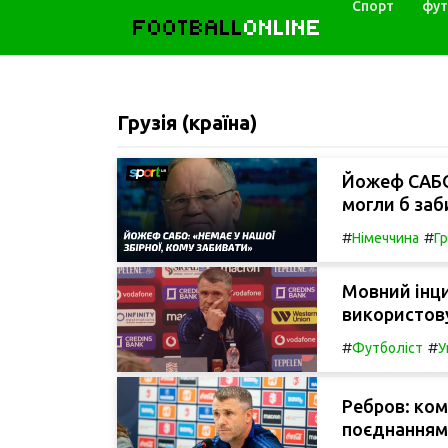
Спорт
фут
FOOTBALL
ONLINE
Грузія (країна)
Йожеф САБО:
могли б заб
#
#
Німеччина
Гр
Мовний інци
використову
#
#
Футболіст
У
Ребров: ком
поєднанням 