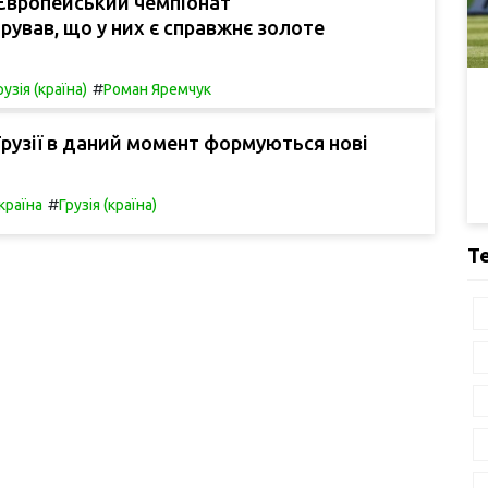
Європейський чемпіонат
ував, що у них є справжнє золоте
#
рузія (країна)
Роман Яремчук
Грузії в даний момент формуються нові
#
країна
Грузія (країна)
Т