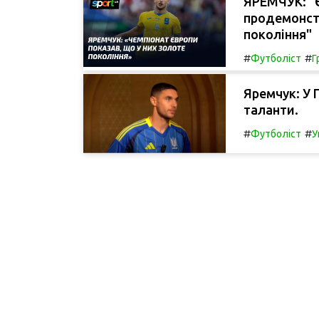
ЯРЕМЧУК: "
продемонстр
покоління"
#
#
Футболіст
Г
Яремчук: У 
таланти.
#
#
Футболіст
У