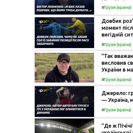
#
Грузія (країна)
Довбик роз'
момент післ
вигідній сит
#
Грузія (країна)
"Так вважаю
висловив св
України в ма
#
Грузія (країна)
Джерело: гр
— Україна, 
#
Грузія (країна)
"Де ж Пічіч
української 