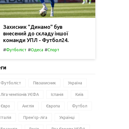
Захисник "Динамо" був
внесений до складу іншої
команди УПЛ - Футбол24.
#
#
#
Футболіст
Одеса
Спорт
еги
Футболіст
Півзахисник
Україна
Ліга чемпіонів УЄФА
Іспанія
Київ
Євро
Англія
Європа
Футбол
Італія
Прем'єр-ліга
Українці