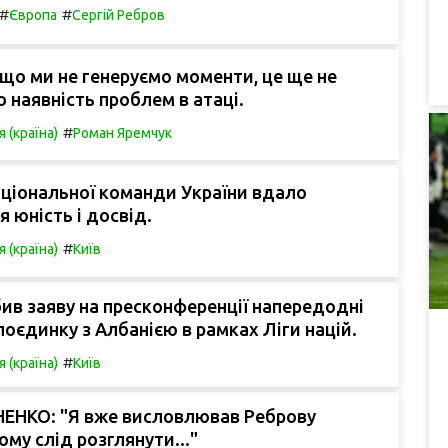
#
#
Європа
Сергій Ребров
що ми не генеруємо моменти, це ще не
о наявність проблем в атаці.
#
я (країна)
Роман Яремчук
аціональної команди України вдало
 юність і досвід.
#
я (країна)
Київ
ив заяву на пресконференції напередодні
оєдинку з Албанією в рамках Ліги націй.
#
я (країна)
Київ
НЕНКО: "Я вже висловлював Реброву
ому слід розглянути..."