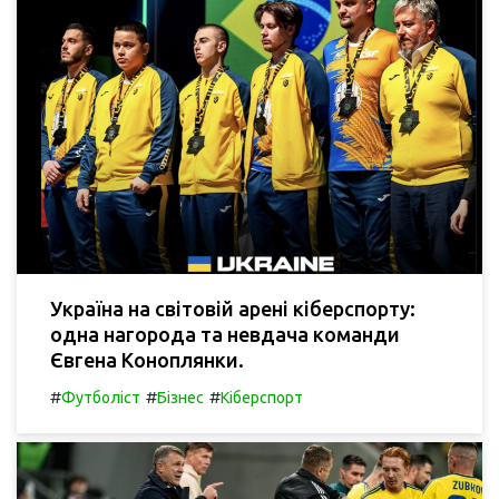
Україна на світовій арені кіберспорту:
одна нагорода та невдача команди
Євгена Коноплянки.
#
#
#
Футболіст
Бізнес
Кіберспорт