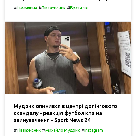
#
#
#
Німеччина
Півзахисник
Бразилія
Мудрик опинився в центрі допінгового
скандалу - реакція футболіста на
звинувачення - Sport News 24
#
#
#
Півзахисник
Михайло Мудрик
Instagram