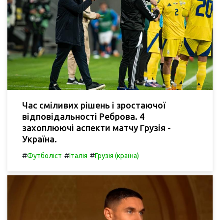
Час сміливих рішень і зростаючої
відповідальності Реброва. 4
захоплюючі аспекти матчу Грузія -
Україна.
#
#
#
Футболіст
Італія
Грузія (країна)