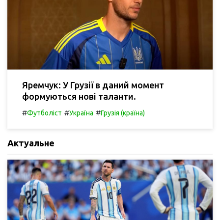
Яремчук: У Грузії в даний момент
формуються нові таланти.
#
#
#
Футболіст
Україна
Грузія (країна)
Актуальне