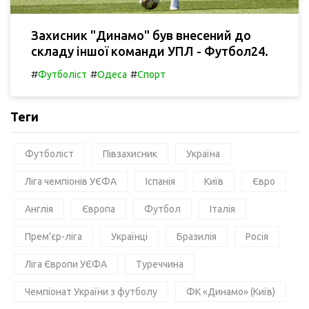
Захисник "Динамо" був внесений до
складу іншої команди УПЛ - Футбол24.
#
#
#
Футболіст
Одеса
Спорт
Теги
Футболіст
Півзахисник
Україна
Ліга чемпіонів УЄФА
Іспанія
Київ
Євро
Англія
Європа
Футбол
Італія
Прем'єр-ліга
Українці
Бразилія
Росія
Ліга Європи УЄФА
Туреччина
Чемпіонат України з футболу
ФК «Динамо» (Київ)