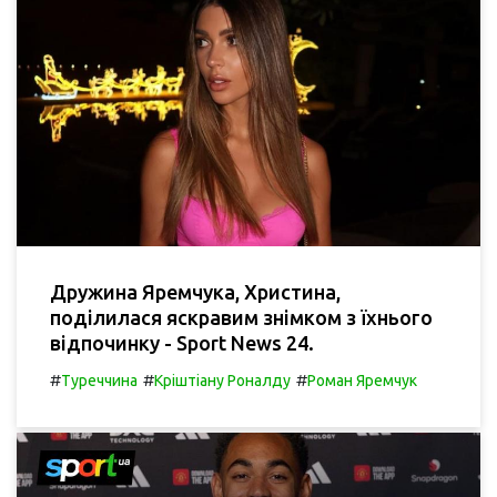
Дружина Яремчука, Христина,
поділилася яскравим знімком з їхнього
відпочинку - Sport News 24.
#
#
#
Туреччина
Кріштіану Роналду
Роман Яремчук