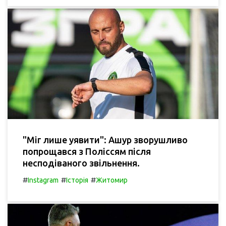
"Міг лише уявити": Ашур зворушливо
попрощався з Поліссям після
несподіваного звільнення.
#
#
#
Instagram
Історія
Житомир