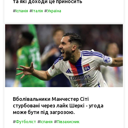
та які доходи це приносить
#
#
#
Іспанія
Італія
Україна
Вболівальники Манчестер Сіті
стурбовані через лайк Шеркі - угода
може бути під загрозою.
#
#
#
Футболіст
Іспанія
Півзахисник