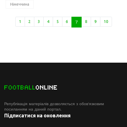
Німеччина
1
2
3
4
5
6
7
8
9
10
FOOTBALL
ONLINE
Републікація матеріалів дозволяється з обов'язковим
посиланням на даний портал.
Підписатися на оновлення