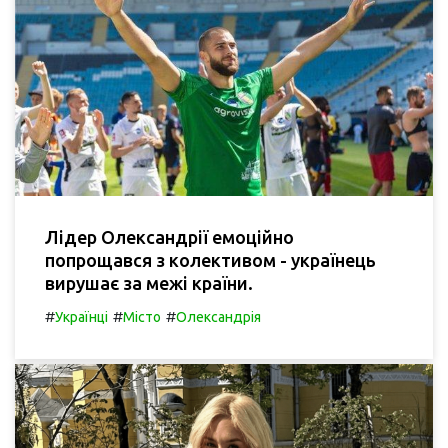
Лідер Олександрії емоційно
попрощався з колективом - українець
вирушає за межі країни.
#
#
#
Українці
Місто
Олександрія