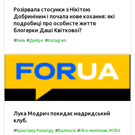
Розірвала стосунки з Нікітою
Добриніним і почала нове кохання: які
подробиці про особисте життя
блогерки Даші Квіткової?
#
#
#
Київ
Дніпро
Instagram
Лука Модрич покидає мадридський
клуб.
#
#
#
Кріштіану Роналду
Валенсія
Ліга чемпіонів УЄФА