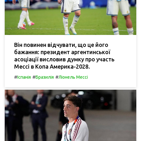
Він повинен відчувати, що це його
бажання: президент аргентинської
асоціації висловив думку про участь
Мессі в Копа Америка-2028.
#
#
#
Іспанія
Бразилія
Ліонель Мессі