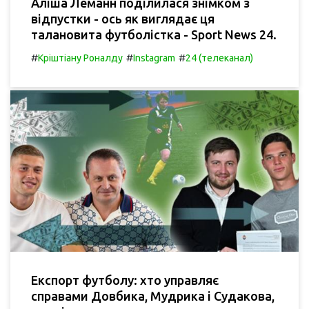
Аліша Леманн поділилася знімком з
відпустки - ось як виглядає ця
талановита футболістка - Sport News 24.
#
#
#
Кріштіану Роналду
Instagram
24 (телеканал)
Експорт футболу: хто управляє
справами Довбика, Мудрика і Судакова,