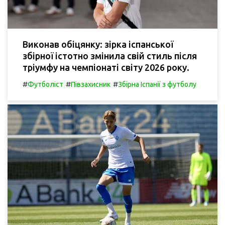
Виконав обіцянку: зірка іспанської
збірної істотно змінила свій стиль після
тріумфу на чемпіонаті світу 2026 року.
#
#
#
Футболіст
Півзахисник
Збірна Іспанії з футболу