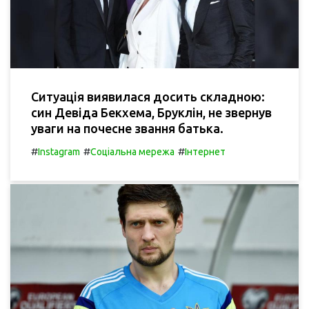
Ситуація виявилася досить складною:
син Девіда Бекхема, Бруклін, не звернув
уваги на почесне звання батька.
#
#
#
Instagram
Соціальна мережа
Інтернет