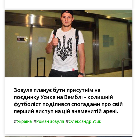
Зозуля планує бути присутнім на
поєдинку Усика на Вемблі - колишній
футболіст поділився спогадами про свій
перший виступ на цій знаменитій арені.
#
#
#
Україна
Роман Зозуля
Олександр Усик