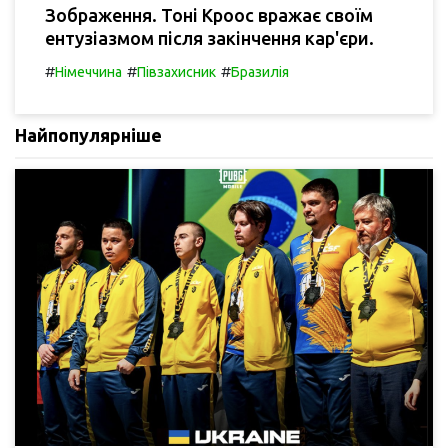
Зображення. Тоні Кроос вражає своїм
ентузіазмом після закінчення кар'єри.
#
#
#
Німеччина
Півзахисник
Бразилія
Найпопулярніше