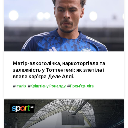
Матір-алкоголічка, наркоторгівля та
залежність у Тоттенгемі: як злетіла і
впала кар'єра Деле Аллі.
#
#
#
Італія
Кріштіану Роналду
Прем'єр-ліга