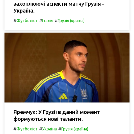
захоплюючі аспекти матчу Грузія -
Україна.
#
#
#
Футболіст
Італія
Грузія (країна)
Яремчук: У Грузії в даний момент
формуються нові таланти.
#
#
#
Футболіст
Україна
Грузія (країна)