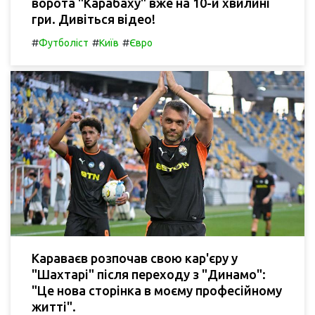
ворота "Карабаху" вже на 10-й хвилині
гри. Дивіться відео!
#
#
#
Футболіст
Київ
Євро
Караваєв розпочав свою кар'єру у
"Шахтарі" після переходу з "Динамо":
"Це нова сторінка в моєму професійному
житті".