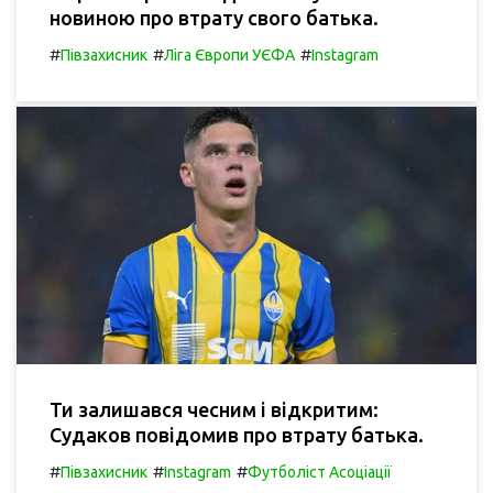
новиною про втрату свого батька.
#
#
#
Півзахисник
Ліга Європи УЄФА
Instagram
Ти залишався чесним і відкритим:
Судаков повідомив про втрату батька.
#
#
#
Півзахисник
Instagram
Футболіст Асоціації