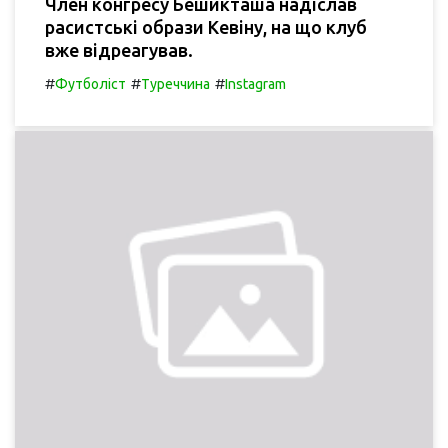
Член конгресу Бешикташа надіслав
расистські образи Кевіну, на що клуб
вже відреагував.
#
#
#
Футболіст
Туреччина
Instagram