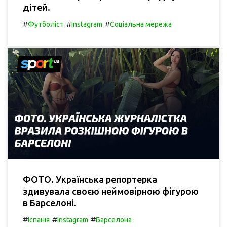
дітей.
#
#
#
Футболіст
Instagram
Соціальна мережа
ФОТО. Українська репортерка
здивувала своєю неймовірною фігурою
в Барселоні.
#
#
#
Іспанія
Instagram
Барселона