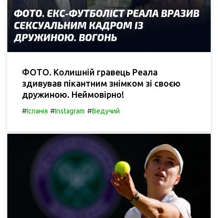
ФОТО. Колишній гравець Реала
здивував пікантним знімком зі своєю
дружиною. Неймовірно!
#
#
#
Іспанія
Instagram
Ведучий