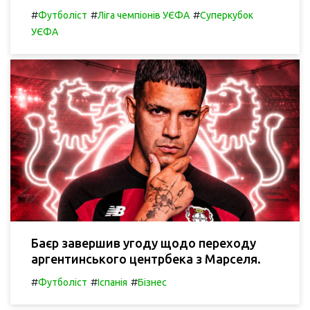
#
#
#
Футболіст
Ліга чемпіонів УЄФА
Суперкубок
УЄФА
Баєр завершив угоду щодо переходу
аргентинського центрбека з Марселя.
#
#
#
Футболіст
Іспанія
Бізнес