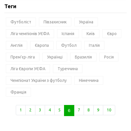
Теги
Футболіст
Півзахисник
Україна
Ліга чемпіонів УЄФА
Іспанія
Київ
Євро
Англія
Європа
Футбол
Італія
Прем'єр-ліга
Українці
Бразилія
Росія
Ліга Європи УЄФА
Туреччина
Чемпіонат України з футболу
Німеччина
Франція
1
2
3
4
5
6
7
8
9
10