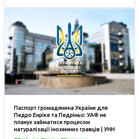
Паспорт громадянина України для
Педро Енріке та Педріньо: УАФ не
планує займатися процесом
натуралізації іноземних гравців | УНН