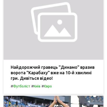
Найдорожчий гравець "Динамо" вразив
ворота "Карабаху" вже на 10-й хвилині
гри. Дивіться відео!
#
#
#
Футболіст
Київ
Євро