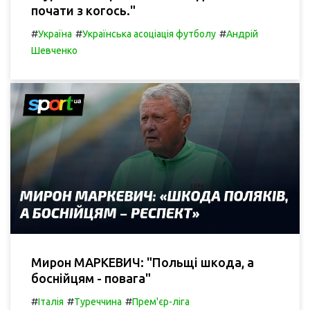
почати з когось."
#
#
#
Україна
Українська асоціація футболу
Андрій
Шевченко
Мирон МАРКЕВИЧ: "Польщі шкода, а
боснійцям - повага"
#
#
#
Італія
Туреччина
Прем'єр-ліга