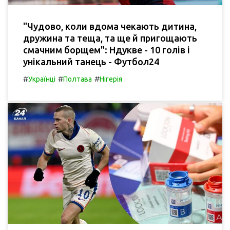
"Чудово, коли вдома чекають дитина,
дружина та теща, та ще й пригощають
смачним борщем": Ндукве - 10 голів і
унікальний танець - Футбол24
#
#
#
Українці
Полтава
Нігерія