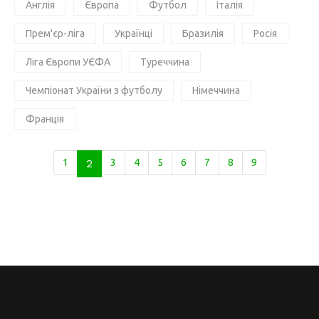
Англія
Європа
Футбол
Італія
Прем'єр-ліга
Українці
Бразилія
Росія
Ліга Європи УЄФА
Туреччина
Чемпіонат України з футболу
Німеччина
Франція
1
2
3
4
5
6
7
8
9