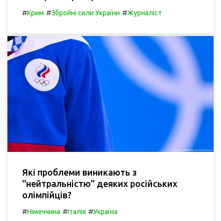
#
#
#
Крим
Збройні сили України
Журналіст
Які проблеми виникають з
"нейтральністю" деяких російських
олімпійців?
#
#
#
Німеччина
Італія
Україна