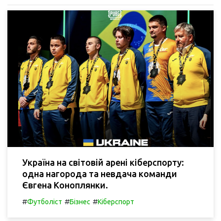
Україна на світовій арені кіберспорту:
одна нагорода та невдача команди
Євгена Коноплянки.
#
#
#
Футболіст
Бізнес
Кіберспорт