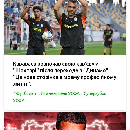
Караваєв розпочав свою кар'єру у
"Шахтарі" після переходу з "Динамо":
"Це нова сторінка в моєму професійному
житті".
#
#
#
Футболіст
Ліга чемпіонів УЄФА
Суперкубок
УЄФА