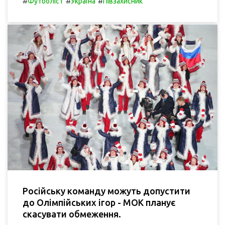
#
#
#
Футболіст
Україна
Півзахисник
Російську команду можуть допустити
до Олімпійських ігор - МОК планує
скасувати обмеження.