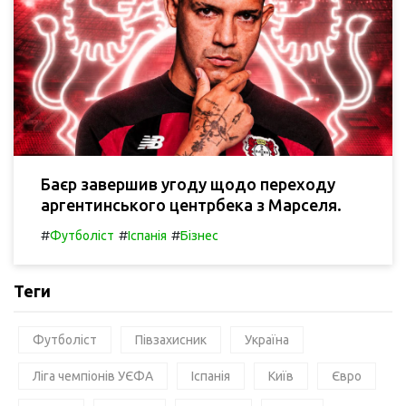
Баєр завершив угоду щодо переходу
аргентинського центрбека з Марселя.
#
#
#
Футболіст
Іспанія
Бізнес
Теги
Футболіст
Півзахисник
Україна
Ліга чемпіонів УЄФА
Іспанія
Київ
Євро