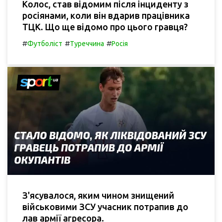
Колос, став відомим після інциденту з
росіянами, коли він вдарив працівника
ТЦК. Що ще відомо про цього гравця?
#
#
#
Футболіст
Туреччина
Росія
З'ясувалося, яким чином знищений
військовими ЗСУ учасник потрапив до
лав армії агресора.