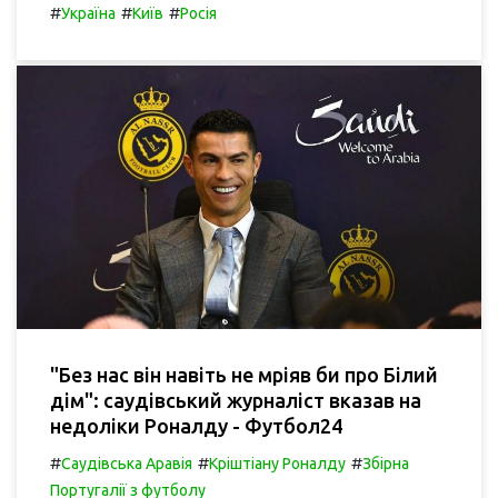
#
#
#
Україна
Київ
Росія
"Без нас він навіть не мріяв би про Білий
дім": саудівський журналіст вказав на
недоліки Роналду - Футбол24
#
#
#
Саудівська Аравія
Кріштіану Роналду
Збірна
Португалії з футболу