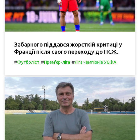
Забарного піддався жорсткій критиці у
Франції після свого переходу до ПСЖ.
#
#
#
Футболіст
Прем'єр-ліга
Ліга чемпіонів УЄФА