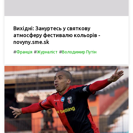
Вихідні: Зануртесь у святкову
атмосферу фестивалю кольорів -
novyny.sme.sk
#
#
#
Франція
Журналіст
Володимир Путін