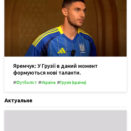
Яремчук: У Грузії в даний момент
формуються нові таланти.
#
#
#
Футболіст
Україна
Грузія (країна)
Актуальне