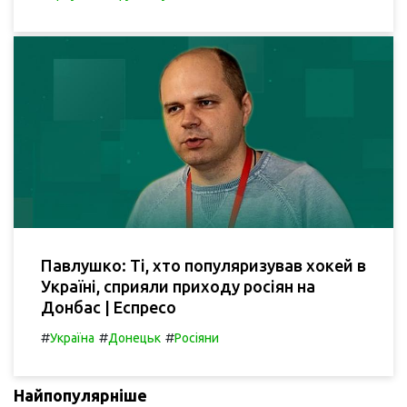
Павлушко: Ті, хто популяризував хокей в
Україні, сприяли приходу росіян на
Донбас | Еспресо
#
#
#
Україна
Донецьк
Росіяни
Найпопулярніше