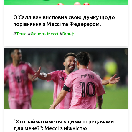
О'Салліван висловив свою думку щодо
порівняння з Мессі та Федерером.
#
#
#
Теніс
Ліонель Мессі
Гольф
"Хто займатиметься цими передачами
для мене?": Мессі з ніжністю