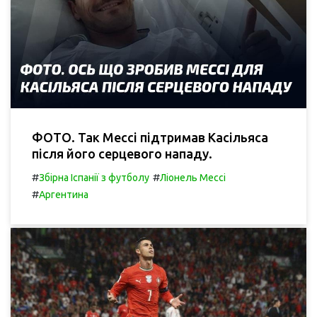
ФОТО. Так Мессі підтримав Касільяса
після його серцевого нападу.
#
#
Збірна Іспанії з футболу
Ліонель Мессі
#
Аргентина