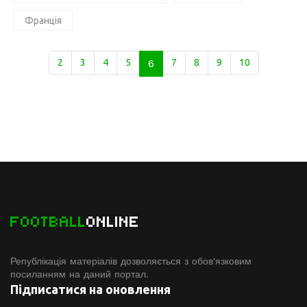
Франція
2
3
4
5
6
7
8
9
10
FOOTBALL
ONLINE
Републікація матеріалів дозволяється з обов'язковим
посиланням на даний портал.
Підписатися на оновлення