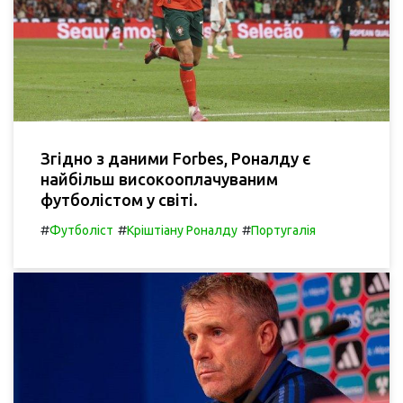
Згідно з даними Forbes, Роналду є
найбільш високооплачуваним
футболістом у світі.
#
#
#
Футболіст
Кріштіану Роналду
Португалія