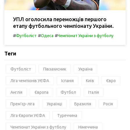
УПЛ оголосила переможців першого
етапу футбольного чемпіонату України.
#
#
#
Футболіст
Одеса
Чемпіонат України з футболу
Теги
Футболіст
Півзахисник
Україна
Ліга чемпіонів УЄФА
Іспанія
Київ
Євро
Англія
Європа
Футбол
Італія
Прем'єр-ліга
Українці
Бразилія
Росія
Ліга Європи УЄФА
Туреччина
Чемпіонат України з футболу
Німеччина