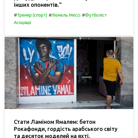
інших опонентів."
#
#
#
Тренер (спорт)
Ліонель Мессі
Футболіст
Асоціації
Стати Ламіном Ямалем: бетон
Рокафонди, гордість арабського світу
та десяток моделей на яхті.