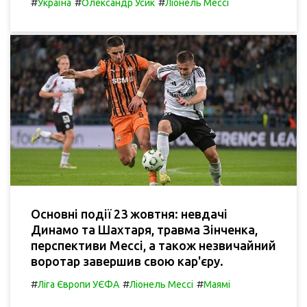
#
#
#
Україна
Олександр Усик
Ліонель Мессі
Основні події 23 жовтня: невдачі
Динамо та Шахтаря, травма Зінченка,
перспективи Мессі, а також незвичайний
воротар завершив свою кар'єру.
#
#
#
Ліга Європи УЄФА
Ліонель Мессі
Маямі