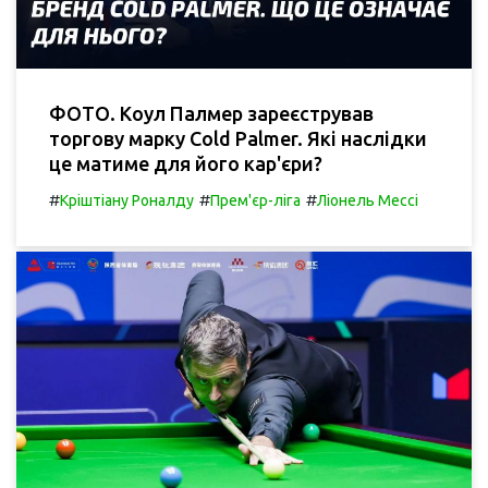
ФОТО. Коул Палмер зареєстрував
торгову марку Cold Palmer. Які наслідки
це матиме для його кар'єри?
#
#
#
Кріштіану Роналду
Прем'єр-ліга
Ліонель Мессі