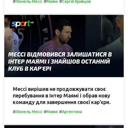
#
#
#
Ліонель Мессі
Маямі
Сергій Кривцов
Мессі вирішив не продовжувати своє
перебування в Інтер Маямі і обрав нову
команду для завершення своєї кар'єри.
#
#
#
Ліонель Мессі
Маямі
Аргентина