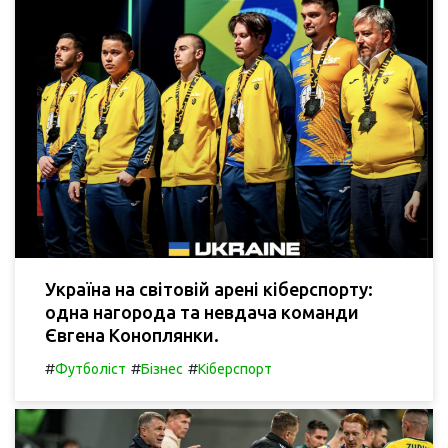
Україна на світовій арені кіберспорту:
одна нагорода та невдача команди
Євгена Коноплянки.
#
#
#
Футболіст
Бізнес
Кіберспорт