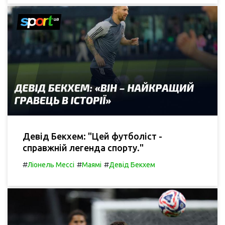
Девід Бекхем: "Цей футболіст -
справжній легенда спорту."
#
#
#
Ліонель Мессі
Маямі
Девід Бекхем