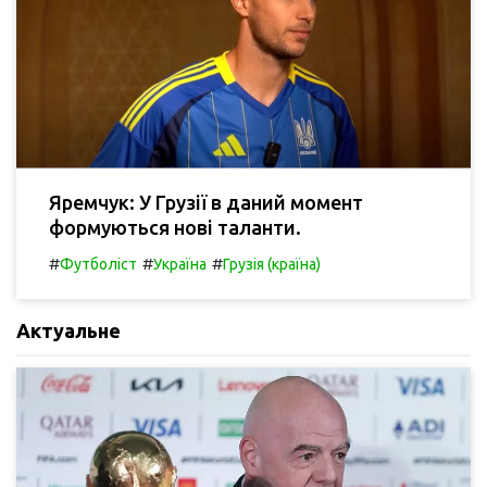
Яремчук: У Грузії в даний момент
формуються нові таланти.
#
#
#
Футболіст
Україна
Грузія (країна)
Актуальне