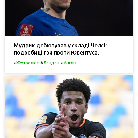
Мудрик дебютував у складі Челсі:
подробиці гри проти Ювентуса.
#
#
#
Футболіст
Лондон
Англія