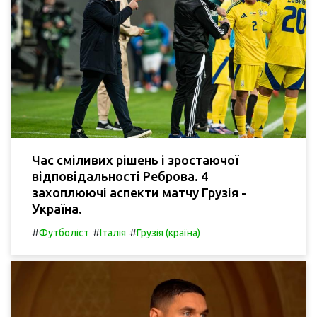
Час сміливих рішень і зростаючої
відповідальності Реброва. 4
захоплюючі аспекти матчу Грузія -
Україна.
#
#
#
Футболіст
Італія
Грузія (країна)