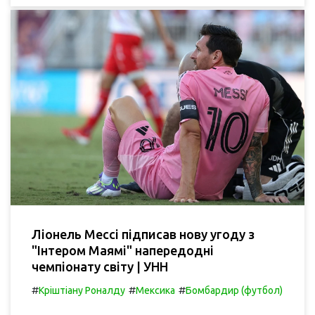
Ліонель Мессі підписав нову угоду з
"Інтером Маямі" напередодні
чемпіонату світу | УНН
#
#
#
Кріштіану Роналду
Мексика
Бомбардир (футбол)