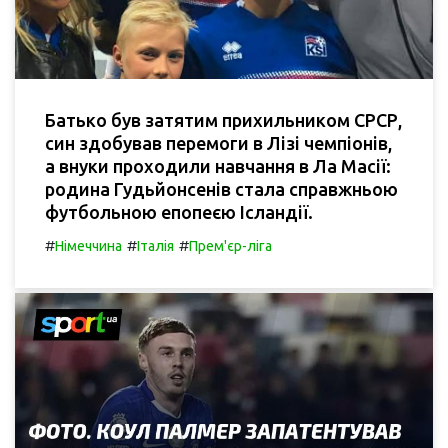
Батько був затятим прихильником СРСР,
син здобував перемоги в Лізі чемпіонів,
а внуки проходили навчання в Ла Масії:
родина Гудьйонсенів стала справжньою
футбольною епопеєю Ісландії.
#
#
#
Німеччина
Італія
Прем'єр-ліга