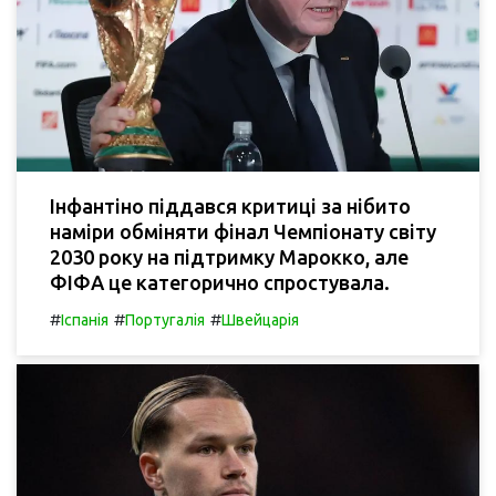
Інфантіно піддався критиці за нібито
наміри обміняти фінал Чемпіонату світу
2030 року на підтримку Марокко, але
ФІФА це категорично спростувала.
#
#
#
Іспанія
Португалія
Швейцарія