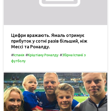
Цифри вражають. Ямаль отримує
прибуток у сотні разів більший, ніж
Мессі та Роналду.
#
#
#
Іспанія
Кріштіану Роналду
Збірна Іспанії з
футболу