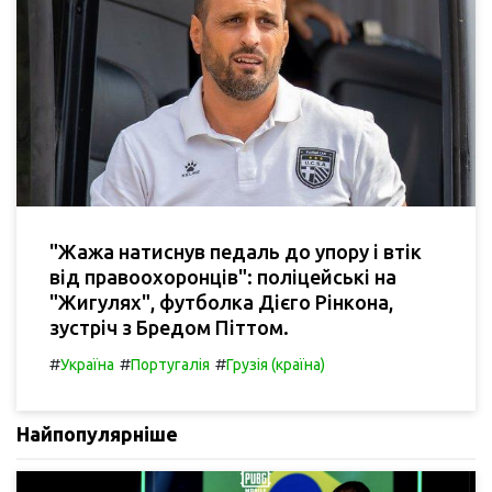
"Жажа натиснув педаль до упору і втік
від правоохоронців": поліцейські на
"Жигулях", футболка Дієго Рінкона,
зустріч з Бредом Піттом.
#
#
#
Україна
Португалія
Грузія (країна)
Найпопулярніше