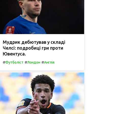
Мудрик дебютував у складі
Челсі: подробиці гри проти
Ювентуса.
#
#
#
Футболіст
Лондон
Англія