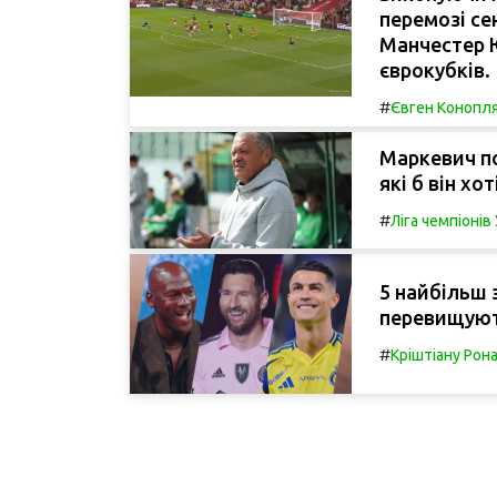
перемозі се
Манчестер 
єврокубків.
#
Євген Конопл
Маркевич п
які б він хо
#
Ліга чемпіоні
5 найбільш 
перевищують
#
Кріштіану Рон