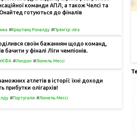
нсаційної команди АПЛ, а також Челсі та
Юнайтед готуються до фіналів
#
#
янка
Кріштіану Роналду
Прем'єр-ліга
оділився своїм бажанням щодо команд,
тів бачити у фіналі Ліги чемпіонів.
#
#
в УЄФА
Лондон
Ліонель Мессі
Т
заможних атлетів в історії: їхні доходи
 прибутки олігархів!
#
#
алду
Португалія
Ліонель Мессі