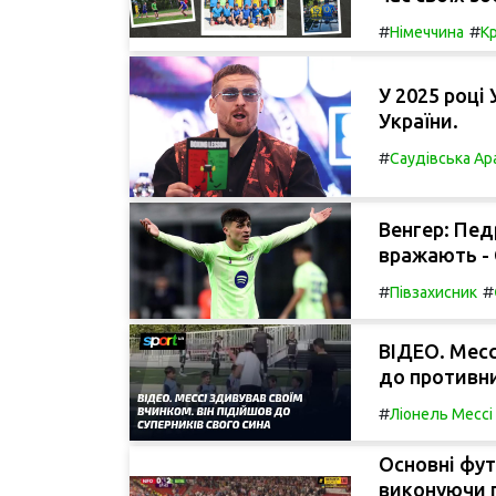
#
#
Німеччина
К
У 2025 році
України.
#
Саудівська Ар
Венгер: Педр
вражають - 
#
#
Півзахисник
ВІДЕО. Месс
до противни
#
Ліонель Мессі
Основні фут
виконуючи п