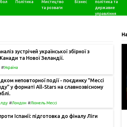
бол
Політика
Мистецтво
Бізнес
політика та
та розваги
державне
управління
Н
аліз зустрічей української збірної з
анади та Нової Зеландії.
#
Україна
відком неповторної події - поєдинку "Мессі
ду" у форматі All-Stars на славнозвісному
мблі.
#
#
алду
Лондон
Ліонель Мессі
проти Іспанії: підготовка до фіналу Ліги