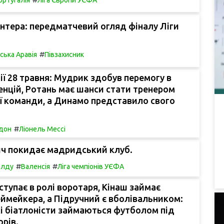
нтера: передматчевий огляд фіналу Ліги
#
ська Аравія
Півзахисник
ії 28 травня: Мудрик здобув перемогу в
енцій, Ротань має шанси стати тренером
ї команди, а Динамо представило свого
#
дон
Ліонель Мессі
ч покидає мадридський клуб.
#
#
алду
Валенсія
Ліга чемпіонів УЄФА
тупає в ролі воротаря, Кінаш займає
ймейкера, а Підручний є вболівальником:
кі біатлоністи займаються футболом під
орів.