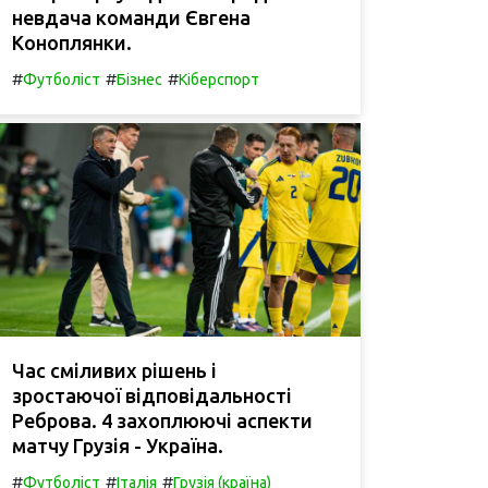
невдача команди Євгена
Коноплянки.
#
#
#
Футболіст
Бізнес
Кіберспорт
Час сміливих рішень і
зростаючої відповідальності
Реброва. 4 захоплюючі аспекти
матчу Грузія - Україна.
#
#
#
Футболіст
Італія
Грузія (країна)