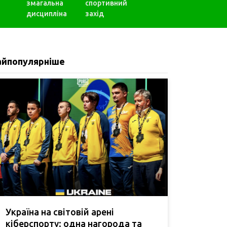
змагальна
спортивний
дисципліна
захід
айпопулярніше
Україна на світовій арені
кіберспорту: одна нагорода та