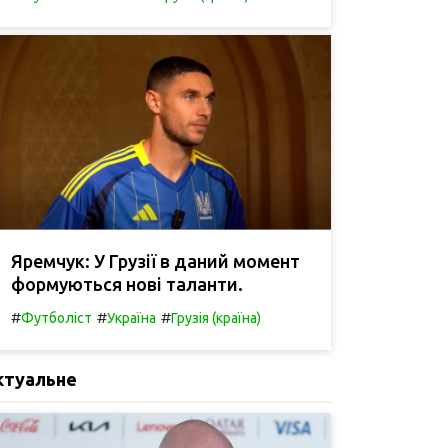
Яремчук: У Грузії в даний момент
формуються нові таланти.
#
#
#
Футболіст
Україна
Грузія (країна)
ктуальне