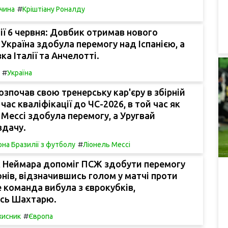
#
чина
Кріштіану Роналду
ії 6 червня: Довбик отримав нового
 Україна здобула перемогу над Іспанією, а
ка Італії та Анчелотті.
#
Україна
озпочав свою тренерську кар'єру в збірній
 час кваліфікації до ЧС-2026, в той час як
 Мессі здобула перемогу, а Уругвай
вдачу.
#
рна Бразилії з футболу
Ліонель Мессі
 Неймара допоміг ПСЖ здобути перемогу
іонів, відзначившись голом у матчі проти
 команда вибула з єврокубків,
сь Шахтарю.
#
хисник
Європа