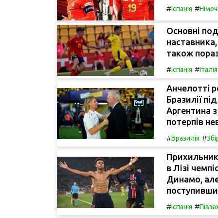
#
#
Іспанія
Німеч
Основні под
наставника,
також пораз
#
#
Іспанія
Італія
Анчелотті р
Бразилії під
Аргентина з
потерпів не
#
#
Бразилія
Збі
Прихильник
в Лізі чемп
Динамо, але
поступивши
#
#
Іспанія
Півза