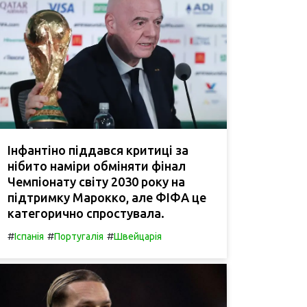
Інфантіно піддався критиці за
нібито наміри обміняти фінал
Чемпіонату світу 2030 року на
підтримку Марокко, але ФІФА це
категорично спростувала.
#
#
#
Іспанія
Португалія
Швейцарія