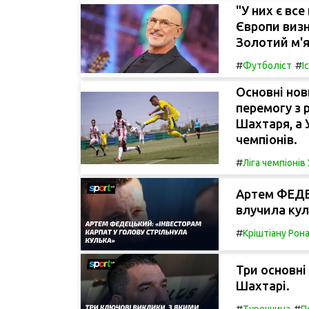
"У них є вс
Європи визн
Золотий м'я
#
#
Футболіст
І
Основні нов
перемогу з 
Шахтаря, а 
чемпіонів.
#
Ліга чемпіоні
Артем ФЕДЕ
влучила кул
#
Кріштіану Рон
Три основні
Шахтарі.
#
#
Туреччина
П