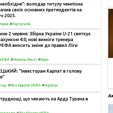
е необхідне": володар титулу чемпіона
ачив своїх основних претендентів на
ч-2025.
#
спанія
Португалія
ини 2 червня: Збірна України U-21 святкує
рахунком 4:0, нові вимоги тренера
УЄФА вносить зміни до правил Ліги
#
#
в УЄФА
Ліонель Мессі
Євро
ЦЬКИЙ: "Інвесторам Карпат в голову
я"
#
#
алду
Ліга Європи УЄФА
Українці
А
 труднощі, що чекають на Арду Турана в
#
ортугалія
Ліга Європи УЄФА