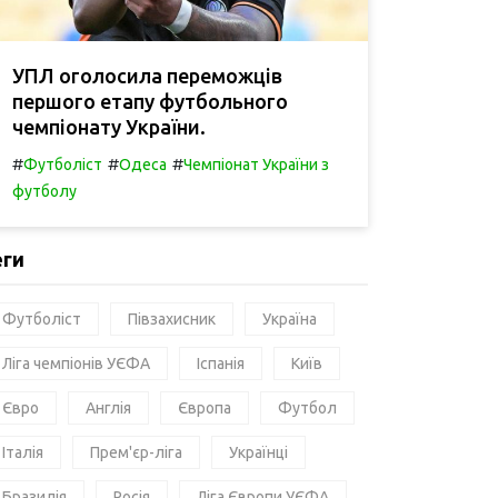
УПЛ оголосила переможців
першого етапу футбольного
чемпіонату України.
#
#
#
Футболіст
Одеса
Чемпіонат України з
футболу
еги
Футболіст
Півзахисник
Україна
Ліга чемпіонів УЄФА
Іспанія
Київ
Євро
Англія
Європа
Футбол
Італія
Прем'єр-ліга
Українці
Бразилія
Росія
Ліга Європи УЄФА