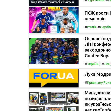
ПСЖ проти І
чемпіонів
#
#
Італія
Саудів
Основні под
Лізі конфер
закордонно
Golden Boy.
#
#
Українці
Лон
Лука Модри
#
Кріштіану Рон
Мандзин вис
позицію пле
як українсь
час своїх зб