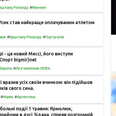
#
ріштіану Роналду
Мюнхен
 Усик став найкраще оплачуваним атлетом
#
#
авія
Кріштіану Роналду
Португалія
і - це новий Мессі, його виступи
Спорт bigmir)net
#
Європа
Ліга чемпіонів УЄФА
і вразив усіх своїм вчинком: він підійшов
ків свого сина.
#
#
Маямі
Аргентина
больні події 1 травня: Ярмолюк,
рийоми в дусі Зідана, сприяв розгромній