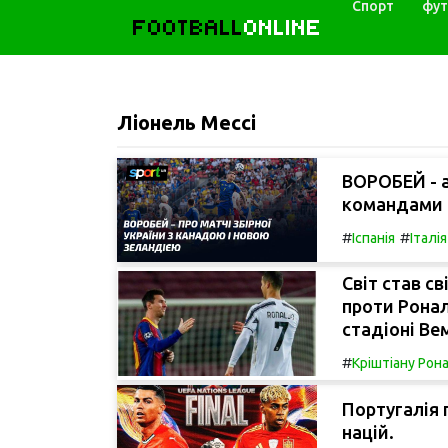
Спорт
фут
FOOTBALL
ONLINE
Ліонель Мессі
ВОРОБЕЙ - ан
командами К
#
#
Іспанія
Італія
Світ став с
проти Ронал
стадіоні Ве
#
Кріштіану Рон
Португалія 
націй.