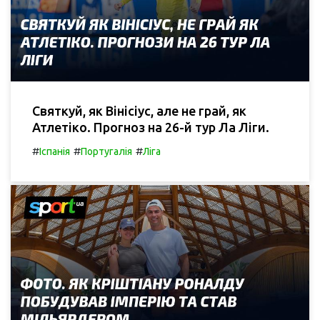
Святкуй, як Вінісіус, але не грай, як
Атлетіко. Прогноз на 26-й тур Ла Ліги.
#
#
#
Іспанія
Португалія
Ліга