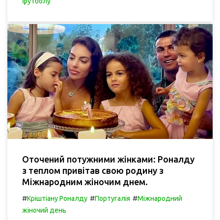
футболу
Оточений потужними жінками: Роналду
з теплом привітав свою родину з
Міжнародним жіночим днем.
#
#
#
Кріштіану Роналду
Португалія
Міжнародний
жіночий день