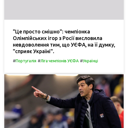
"Це просто смішно": чемпіонка
Олімпійських ігор з Росії висловила
невдоволення тим, що УЄФА, на її думку,
"сприяє Україні".
#
#
#
Португалія
Ліга чемпіонів УЄФА
Українці