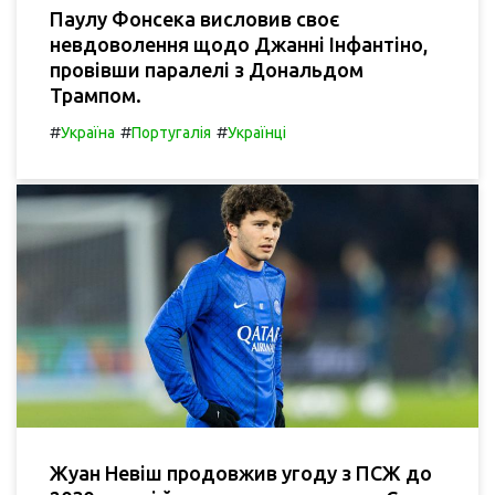
Паулу Фонсека висловив своє
невдоволення щодо Джанні Інфантіно,
провівши паралелі з Дональдом
Трампом.
#
#
#
Україна
Португалія
Українці
Жуан Невіш продовжив угоду з ПСЖ до