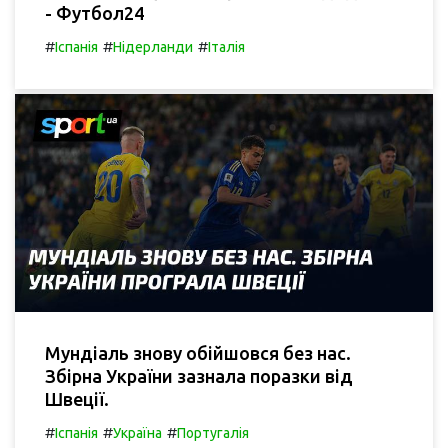
- Футбол24
#
#
#
Іспанія
Нідерланди
Італія
Мундіаль знову обійшовся без нас.
Збірна України зазнала поразки від
Швеції.
#
#
#
Іспанія
Україна
Португалія