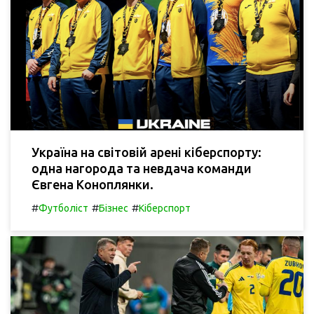
Україна на світовій арені кіберспорту:
одна нагорода та невдача команди
Євгена Коноплянки.
#
#
#
Футболіст
Бізнес
Кіберспорт