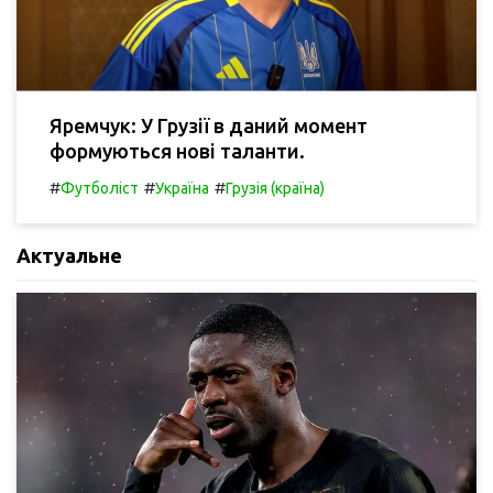
Яремчук: У Грузії в даний момент
формуються нові таланти.
#
#
#
Футболіст
Україна
Грузія (країна)
Актуальне