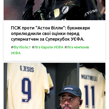
ПСЖ проти "Астон Вілли": букмекери
оприлюднили свої оцінки перед
суперматчем за Суперкубок УЄФА.
#
#
#
Футболіст
Ліга Європи УЄФА
Ліга чемпіонів
УЄФА