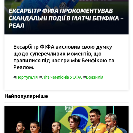
Ексарбітр ФІФА висловив свою думку
щодо суперечливих моментів, що
трапилися під час гри між Бенфікою та
Реалом.
#
#
#
Португалія
Ліга чемпіонів УЄФА
Бразилія
Найпопулярніше