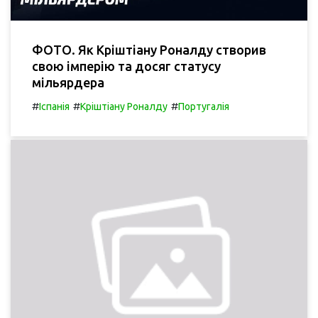
ФОТО. Як Кріштіану Роналду створив
свою імперію та досяг статусу
мільярдера
#
#
#
Іспанія
Кріштіану Роналду
Португалія