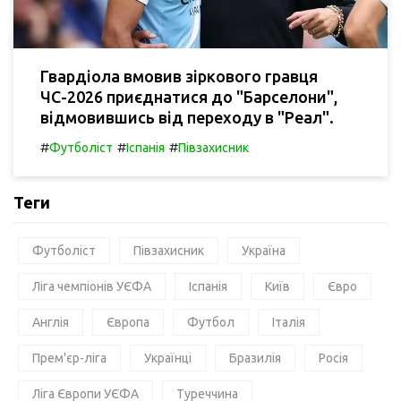
Гвардіола вмовив зіркового гравця
ЧС-2026 приєднатися до "Барселони",
відмовившись від переходу в "Реал".
#
#
#
Футболіст
Іспанія
Півзахисник
Теги
Футболіст
Півзахисник
Україна
Ліга чемпіонів УЄФА
Іспанія
Київ
Євро
Англія
Європа
Футбол
Італія
Прем'єр-ліга
Українці
Бразилія
Росія
Ліга Європи УЄФА
Туреччина