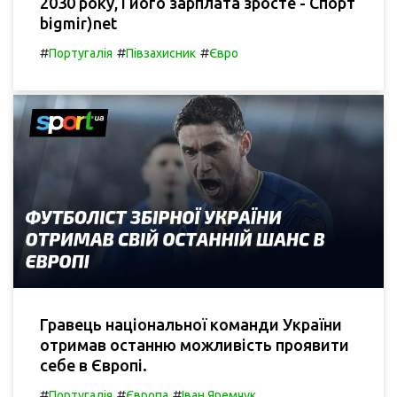
2030 року, і його зарплата зросте - Спорт
bigmir)net
#
#
#
Португалія
Півзахисник
Євро
Гравець національної команди України
отримав останню можливість проявити
себе в Європі.
#
#
#
Португалія
Європа
Іван Яремчук