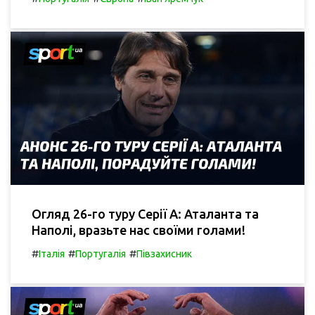
Огляд 26-го туру Серії А: Аталанта та
Наполі, вразьте нас своїми голами!
#
#
#
Італія
Португалія
Півзахисник