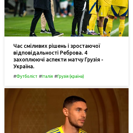
Час сміливих рішень і зростаючої
відповідальності Реброва. 4
захоплюючі аспекти матчу Грузія -
Україна.
#
#
#
Футболіст
Італія
Грузія (країна)