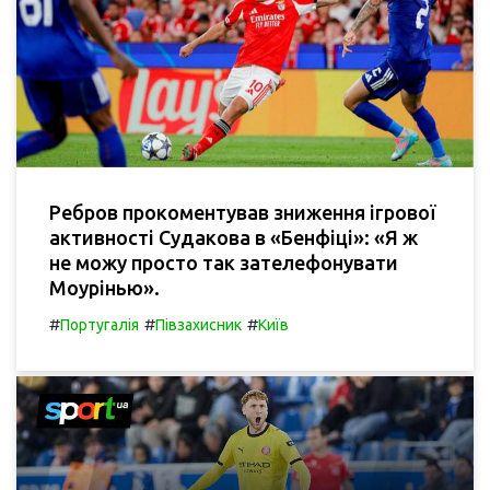
Ребров прокоментував зниження ігрової
активності Судакова в «Бенфіці»: «Я ж
не можу просто так зателефонувати
Моурінью».
#
#
#
Португалія
Півзахисник
Київ