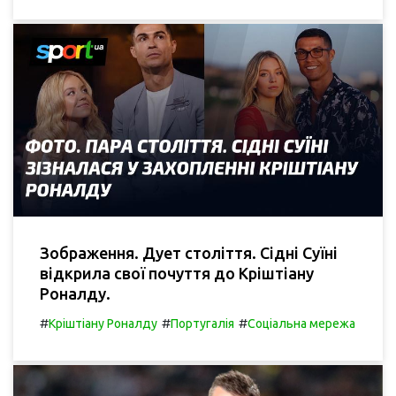
Зображення. Дует століття. Сідні Суїні
відкрила свої почуття до Кріштіану
Роналду.
#
#
#
Кріштіану Роналду
Португалія
Соціальна мережа