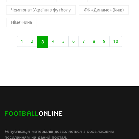
Чемпіонат України з футболу
ФК «Динамо» (Київ)
Німеччина
1
2
3
4
5
6
7
8
9
10
FOOTBALL
ONLINE
Републікація матеріалів дозволяється з обов'язковим
посиланням на даний портал.