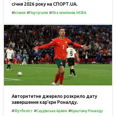
січня 2026 року на СПОРТ.UA.
#
#
#
Іспанія
Португалія
Ліга чемпіонів УЄФА
Авторитетне джерело розкрило дату
завершення кар'єри Роналду.
#
#
#
Футболіст
Саудівська Аравія
Кріштіану Роналду