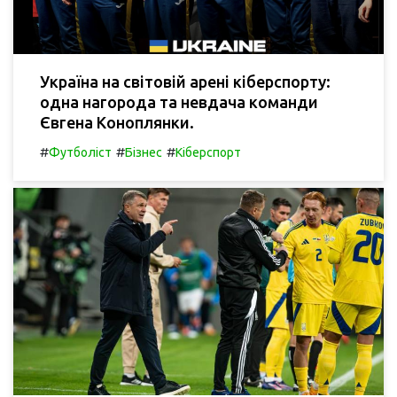
Україна на світовій арені кіберспорту:
одна нагорода та невдача команди
Євгена Коноплянки.
#
#
#
Футболіст
Бізнес
Кіберспорт