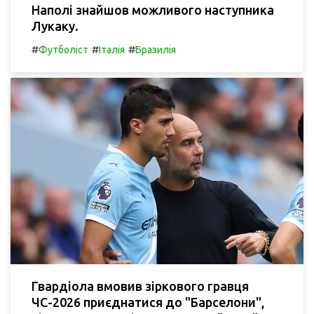
Наполі знайшов можливого наступника
Лукаку.
#
#
#
Футболіст
Італія
Бразилія
Гвардіола вмовив зіркового гравця
ЧС-2026 приєднатися до "Барселони",