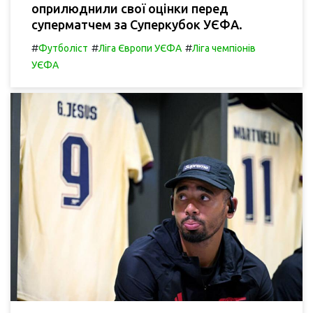
оприлюднили свої оцінки перед
суперматчем за Суперкубок УЄФА.
#
#
#
Футболіст
Ліга Європи УЄФА
Ліга чемпіонів
УЄФА