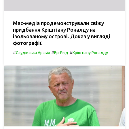
Мас-медіа продемонстрували свіжу
придбання Кріштіану Роналду на
ізольованому острові. Доказ у вигляді
фотографії.
#
#
#
Саудівська Аравія
Ер-Ріяд
Кріштіану Роналду