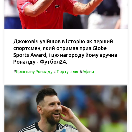
Джоковіч увійшов в історію як перший
спортсмен, який отримав приз Globe
Sports Award, і цю нагороду йому вручив
Роналду - Футбол24.
#
#
#
Кріштіану Роналду
Португалія
Афіни