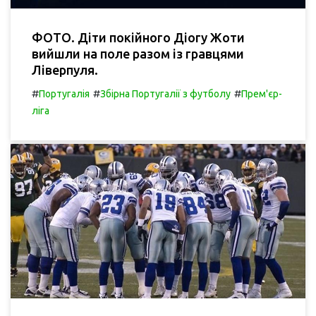
ФОТО. Діти покійного Діогу Жоти
вийшли на поле разом із гравцями
Ліверпуля.
#
#
#
Португалія
Збірна Португалії з футболу
Прем'єр-
ліга