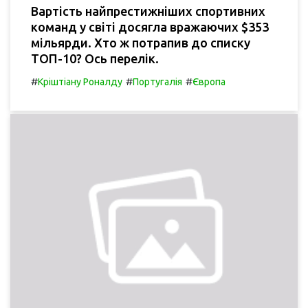
Вартість найпрестижніших спортивних
команд у світі досягла вражаючих $353
мільярди. Хто ж потрапив до списку
ТОП-10? Ось перелік.
#
#
#
Кріштіану Роналду
Португалія
Європа