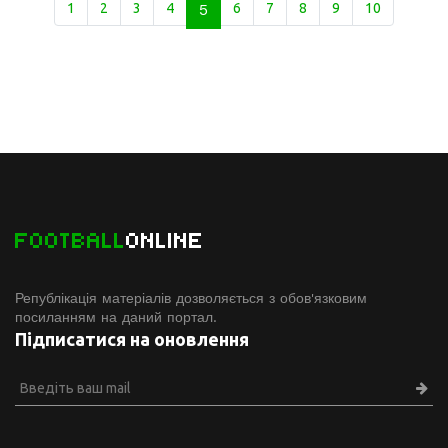
1
2
3
4
5
6
7
8
9
10
FOOTBALL
ONLINE
Републікація матеріалів дозволяється з обов'язковим
посиланням на даний портал.
Підписатися на оновлення