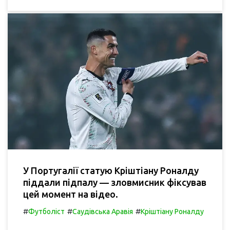
У Португалії статую Кріштіану Роналду
піддали підпалу — зловмисник фіксував
цей момент на відео.
#
#
#
Футболіст
Саудівська Аравія
Кріштіану Роналду