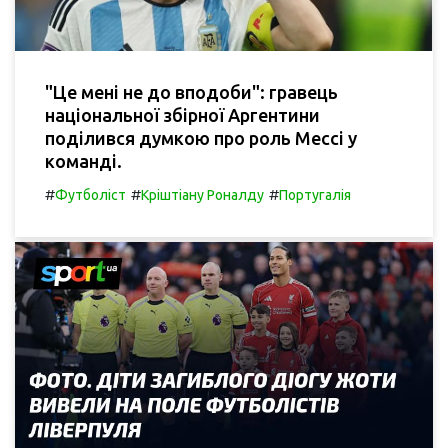
"Це мені не до вподоби": гравець
національної збірної Аргентини
поділився думкою про роль Мессі у
команді.
#
#
#
Футболіст
Кріштіану Роналду
Португалія