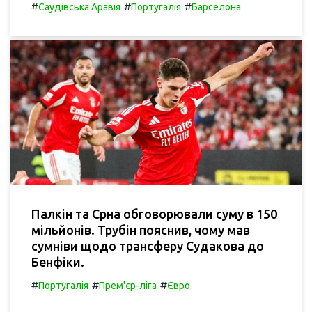
#
#
#
Саудівська Аравія
Португалія
Барселона
Палкін та Срна обговорювали суму в 150
мільйонів. Трубін пояснив, чому мав
сумніви щодо трансферу Судакова до
Бенфіки.
#
#
#
Португалія
Прем'єр-ліга
Євро