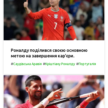
Роналду поділився своєю основною
метою на завершення кар'єри.
#
#
#
Саудівська Аравія
Кріштіану Роналду
Португалія