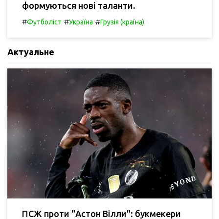
формуються нові таланти.
#
#
#
Футболіст
Україна
Грузія (країна)
Актуальне
ПСЖ проти "Астон Вілли": букмекери