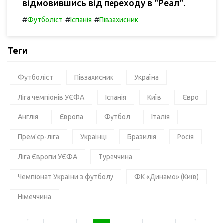
відмовившись від переходу в "Реал".
#
#
#
Футболіст
Іспанія
Півзахисник
Теги
Футболіст
Півзахисник
Україна
Ліга чемпіонів УЄФА
Іспанія
Київ
Євро
Англія
Європа
Футбол
Італія
Прем'єр-ліга
Українці
Бразилія
Росія
Ліга Європи УЄФА
Туреччина
Чемпіонат України з футболу
ФК «Динамо» (Київ)
Німеччина