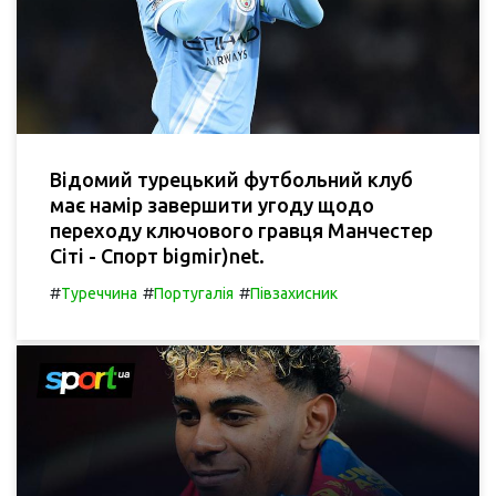
Відомий турецький футбольний клуб
має намір завершити угоду щодо
переходу ключового гравця Манчестер
Сіті - Спорт bigmir)net.
#
#
#
Туреччина
Португалія
Півзахисник