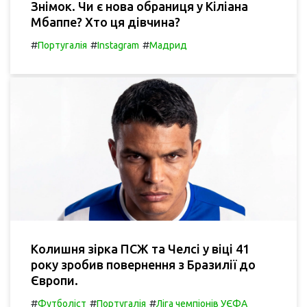
Знімок. Чи є нова обраниця у Кіліана
Мбаппе? Хто ця дівчина?
#
#
#
Португалія
Instagram
Мадрид
Колишня зірка ПСЖ та Челсі у віці 41
року зробив повернення з Бразилії до
Європи.
#
#
#
Футболіст
Португалія
Ліга чемпіонів УЄФА