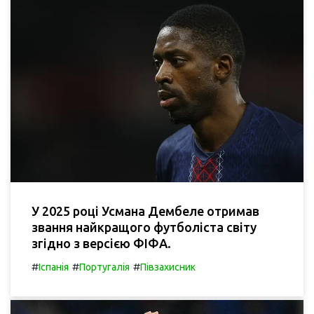
У 2025 році Усмана Дембеле отримав
звання найкращого футболіста світу
згідно з версією ФІФА.
#
#
#
Іспанія
Португалія
Півзахисник