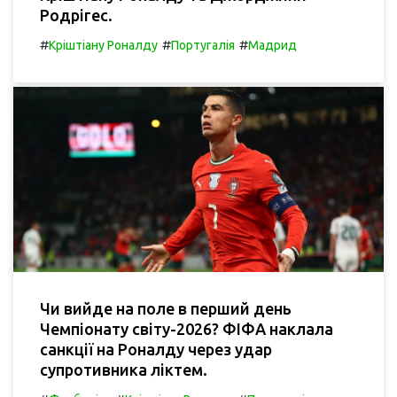
Родрігес.
#
#
#
Кріштіану Роналду
Португалія
Мадрид
Чи вийде на поле в перший день
Чемпіонату світу-2026? ФІФА наклала
санкції на Роналду через удар
супротивника ліктем.