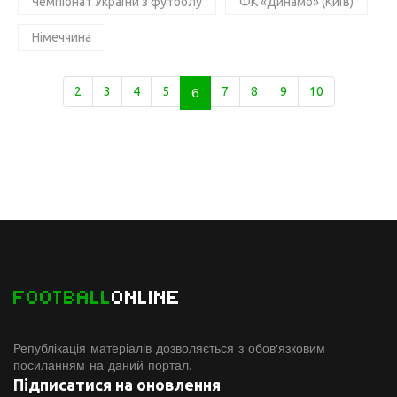
Чемпіонат України з футболу
ФК «Динамо» (Київ)
Німеччина
2
3
4
5
6
7
8
9
10
FOOTBALL
ONLINE
Републікація матеріалів дозволяється з обов'язковим
посиланням на даний портал.
Підписатися на оновлення