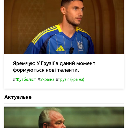
Яремчук: У Грузії в даний момент
формуються нові таланти.
#
#
#
Футболіст
Україна
Грузія (країна)
Актуальне