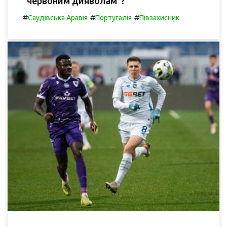
"червоним дияволам"?
#
#
#
Саудівська Аравія
Португалія
Півзахисник