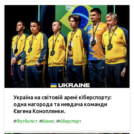
Україна на світовій арені кіберспорту:
одна нагорода та невдача команди
Євгена Коноплянки.
#
#
#
Футболіст
Бізнес
Кіберспорт