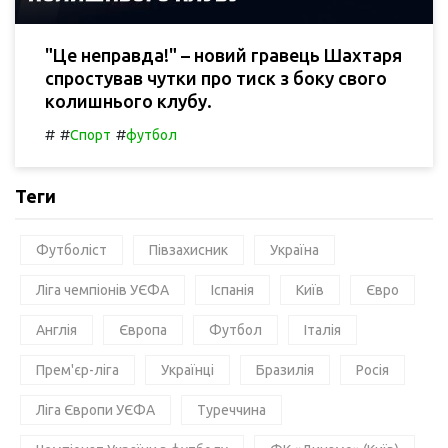
"Це неправда!" – новий гравець Шахтаря
спростував чутки про тиск з боку свого
колишнього клубу.
#
#
#
Спорт
футбол
Теги
Футболіст
Півзахисник
Україна
Ліга чемпіонів УЄФА
Іспанія
Київ
Євро
Англія
Європа
Футбол
Італія
Прем'єр-ліга
Українці
Бразилія
Росія
Ліга Європи УЄФА
Туреччина