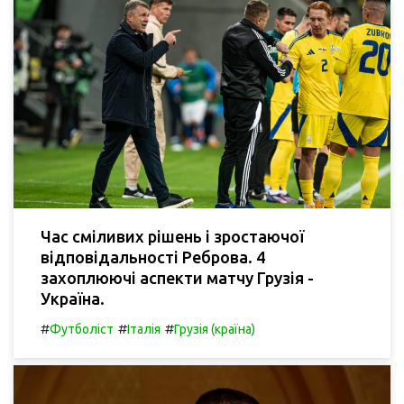
Час сміливих рішень і зростаючої
відповідальності Реброва. 4
захоплюючі аспекти матчу Грузія -
Україна.
#
#
#
Футболіст
Італія
Грузія (країна)