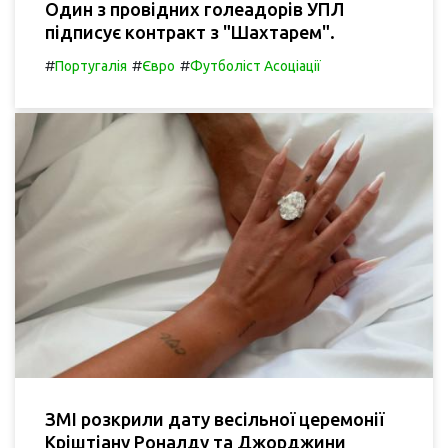
Один з провідних голеадорів УПЛ
підписує контракт з "Шахтарем".
#
#
#
Португалія
Євро
Футболіст Асоціації
ЗМІ розкрили дату весільної церемонії
Кріштіану Роналду та Джорджини