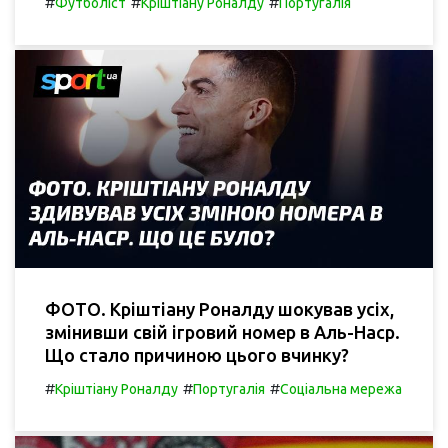
#
#
#
Футболіст
Кріштіану Роналду
Португалія
ФОТО. Кріштіану Роналду шокував усіх,
змінивши свій ігровий номер в Аль-Наср.
Що стало причиною цього вчинку?
#
#
#
Кріштіану Роналду
Португалія
Соціальна мережа