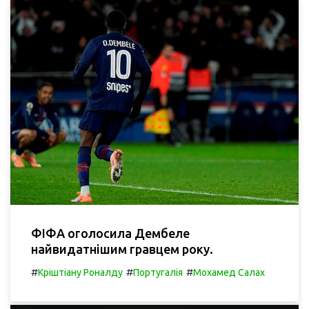
ФІФА оголосила Дембеле
найвидатнішим гравцем року.
#
#
#
Кріштіану Роналду
Португалія
Мохамед Салах