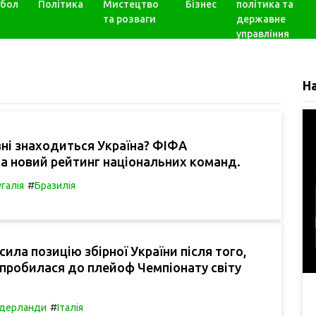
бол
Політика
Мистецтво
Бізнес
політика та
та розваги
державне
управління
Н
вні знаходиться Україна? ФІФА
а новий рейтинг національних команд.
#
галія
Бразилія
ила позицію збірної України після того,
пробилася до плейоф Чемпіонату світу
#
ідерланди
Італія