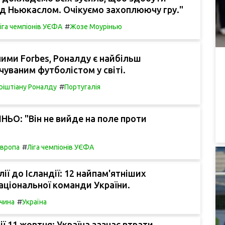
д Ньюкаслом. Очікуємо захоплюючу гру."
#
іга чемпіонів УЄФА
Жозе Моурінью
ними Forbes, Роналду є найбільш
уваним футболістом у світі.
#
ріштіану Роналду
Португалія
ЬО: "Він не вийде на поле проти
#
вропа
Ліга чемпіонів УЄФА
ії до Ісландії: 12 найпам'ятніших
аціональної команди України.
#
чина
Україна
ії 11 жовтня: Україна зазнає втрати