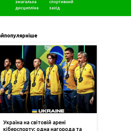
змагальна
спортивний
дисципліна
захід
айпопулярніше
Україна на світовій арені
кіберспорту: одна нагорода та