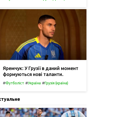
Яремчук: У Грузії в даний момент
формуються нові таланти.
#
#
#
Футболіст
Україна
Грузія (країна)
ктуальне