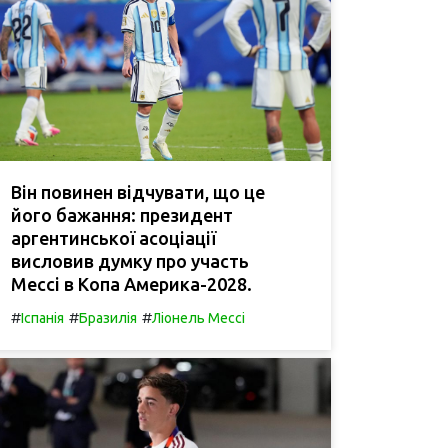
Він повинен відчувати, що це
його бажання: президент
аргентинської асоціації
висловив думку про участь
Мессі в Копа Америка-2028.
#
#
#
Іспанія
Бразилія
Ліонель Мессі