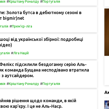
#
#
авія
Кріштіану Роналду
Португалія
пе: Золота бутса в дебютному сезоні в
т bigmir)net
#
галія
Прем'єр-ліга
шоці від української збірної: подробиці
відео)
#
угалія
Ліга Націй
Фелікс підсилили бездоганну серію Аль-
 як команда Бущана несподівано втратила
і з аутсайдером.
#
#
авія
Кріштіану Роналду
Португалія
А
йняв рішення щодо команди, в якій
вою кар'єру. І це не Аль-Наср.