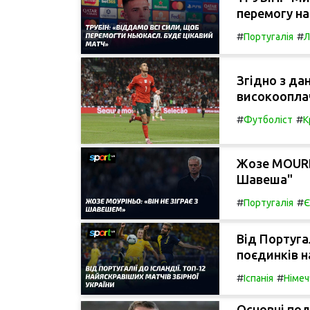
перемогу на
#
#
Португалія
Л
Згідно з да
високооплач
#
#
Футболіст
К
Жозе МOURІН
Шавеша"
#
#
Португалія
Є
Від Португал
поєдинків н
#
#
Іспанія
Німеч
Основні под