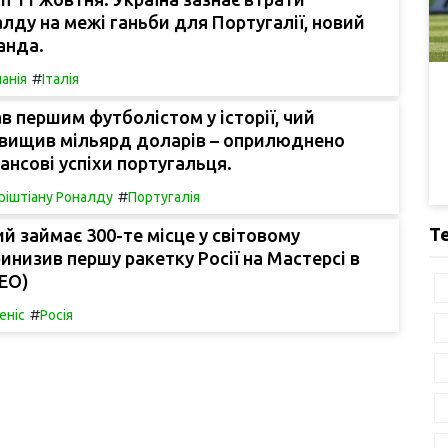
алду на межі ганьби для Португалії, новий
анда.
#
панія
Італія
в першим футболістом у історії, чий
евищив мільярд доларів – оприлюднено
нансові успіхи португальця.
#
ріштіану Роналду
Португалія
Т
ий займає 300-те місце у світовому
ринизив першу ракетку Росії на Мастерсі в
ДЕО)
#
еніс
Росія