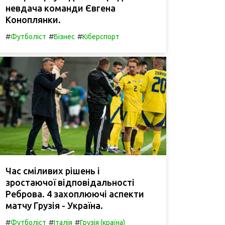
невдача команди Євгена
Коноплянки.
#
#
#
Футболіст
Бізнес
Кіберспорт
Час сміливих рішень і
зростаючої відповідальності
Реброва. 4 захоплюючі аспекти
матчу Грузія - Україна.
#
#
#
Футболіст
Італія
Грузія (країна)