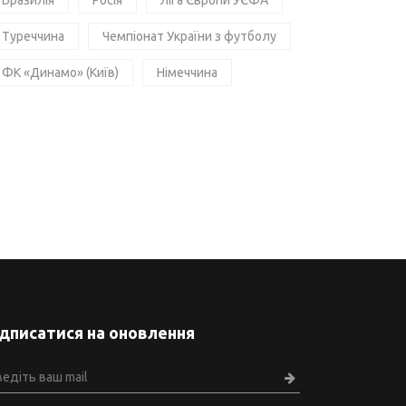
Бразилія
Росія
Ліга Європи УЄФА
Туреччина
Чемпіонат України з футболу
ФК «Динамо» (Київ)
Німеччина
ідписатися на оновлення