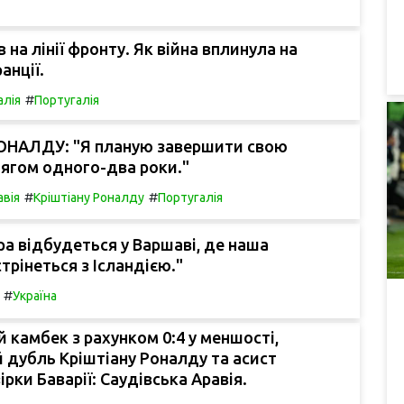
 на лінії фронту. Як війна вплинула на
анції.
#
алія
Португалія
РОНАЛДУ: "Я планую завершити свою
тягом одного-два роки."
#
#
авія
Кріштіану Роналду
Португалія
ра відбудеться у Варшаві, де наша
трінеться з Ісландією."
#
Україна
 камбек з рахунком 0:4 у меншості,
дубль Кріштіану Роналду та асист
ірки Баварії: Саудівська Аравія.