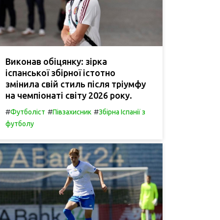
Виконав обіцянку: зірка
іспанської збірної істотно
змінила свій стиль після тріумфу
на чемпіонаті світу 2026 року.
#
#
#
Футболіст
Півзахисник
Збірна Іспанії з
футболу