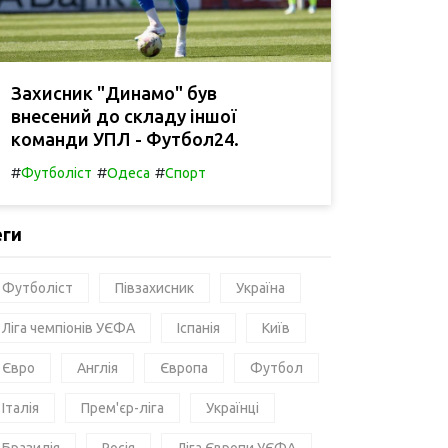
Захисник "Динамо" був
внесений до складу іншої
команди УПЛ - Футбол24.
#
#
#
Футболіст
Одеса
Спорт
еги
Футболіст
Півзахисник
Україна
Ліга чемпіонів УЄФА
Іспанія
Київ
Євро
Англія
Європа
Футбол
Італія
Прем'єр-ліга
Українці