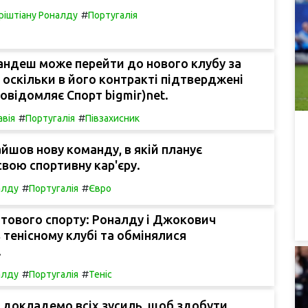
#
ріштіану Роналду
Португалія
андеш може перейти до нового клубу за
, оскільки в його контракті підтверджені
повідомляє Спорт bigmir)net.
#
#
авія
Португалія
Півзахисник
йшов нову команду, в якій планує
вою спортивну кар'єру.
#
#
алду
Португалія
Євро
вітового спорту: Роналду і Джокович
в тенісному клубі та обмінялися
.
#
#
алду
Португалія
Теніс
 докладемо всіх зусиль, щоб здобути