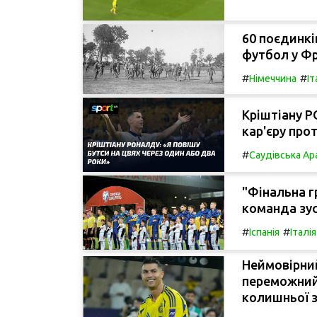
60 поєдинків
футбол у Фр
#
#
Німеччина
Іт
Кріштіану 
кар'єру про
#
Саудівська Ар
"Фінальна г
команда зус
#
#
Іспанія
Італія
Неймовірний
переможний 
колишньої з