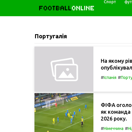
Спорт
фут
FOOTBALL
ONLINE
Португалія
На якому рі
опублікувал
#
#
Іспанія
Порту
ФІФА оголос
як команда 
2026 року.
#
#
Німеччина
Н