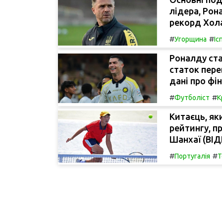
лідера, Рон
рекорд Хол
#
#
Угорщина
Іс
Роналду ста
статок пер
дані про фі
#
#
Футболіст
К
Китаєць, як
рейтингу, п
Шанхаї (ВІ
#
#
Португалія
Т