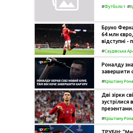
#
#
Футболіст
К
Бруно Ферн
64 млн євро
відступні - 
#
Саудівська Ар
Роналду зна
завершити с
#
Кріштіану Рон
Дві зірки с
зустрілися 
презентами
#
Кріштіану Рон
ТРУБІН: "Ми