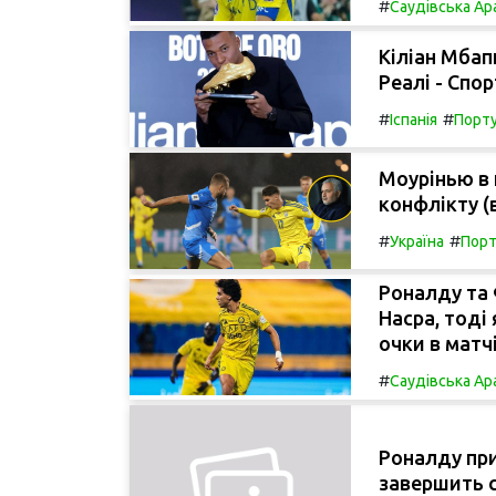
#
Саудівська Ар
Кіліан Мбап
Реалі - Спор
#
#
Іспанія
Порту
Моурінью в 
конфлікту (
#
#
Україна
Порт
Роналду та 
Насра, тоді
очки в матч
#
Саудівська Ар
Роналду при
завершить с