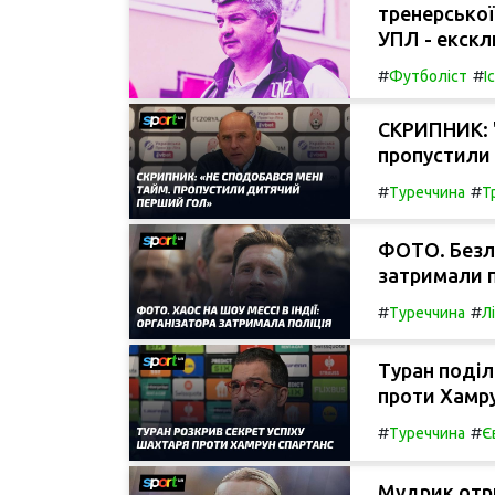
тренерської
УПЛ - екскл
#
#
Футболіст
І
СКРИПНИК: 
пропустили 
#
#
Туреччина
Т
ФОТО. Безла
затримали 
#
#
Туреччина
Л
Туран поділ
проти Хамру
#
#
Туреччина
Є
Мудрик отр