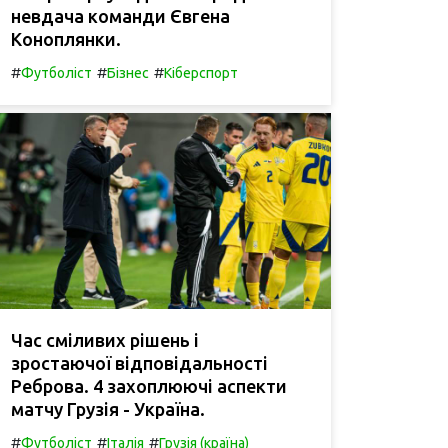
невдача команди Євгена
Коноплянки.
#
#
#
Футболіст
Бізнес
Кіберспорт
Час сміливих рішень і
зростаючої відповідальності
Реброва. 4 захоплюючі аспекти
матчу Грузія - Україна.
#
#
#
Футболіст
Італія
Грузія (країна)