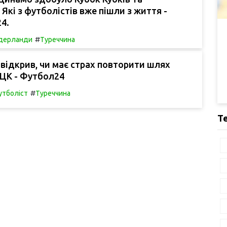
 Які з футболістів вже пішли з життя -
24.
#
дерланди
Туреччина
відкрив, чи має страх повторити шлях
ТЦК - Футбол24
#
тболіст
Туреччина
Т