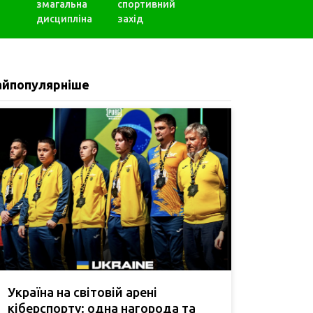
змагальна
спортивний
дисципліна
захід
айпопулярніше
Україна на світовій арені
кіберспорту: одна нагорода та