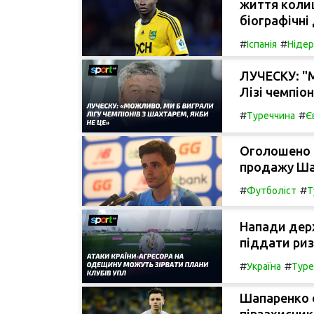
життя колиш
біографічні 
#
#
Іспанія
Ніде
ЛУЧЕСКУ: "М
Лізі чемпіон
#
#
Туреччина
Є
Оголошено 
продажу Ша
#
#
Футболіст
Т
Напади дер
піддати риз
#
#
Україна
Туре
Шапаренко о
півзахисни