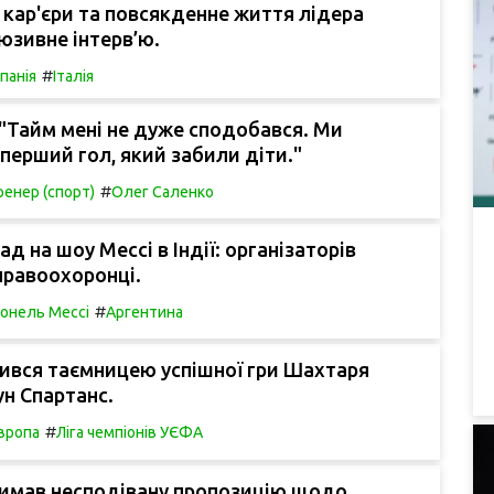
 кар'єри та повсякденне життя лідера
юзивне інтерв’ю.
#
спанія
Італія
"Тайм мені не дуже сподобався. Ми
перший гол, який забили діти."
#
ренер (спорт)
Олег Саленко
д на шоу Мессі в Індії: організаторів
правоохоронці.
#
іонель Мессі
Аргентина
ився таємницею успішної гри Шахтаря
н Спартанс.
#
вропа
Ліга чемпіонів УЄФА
имав несподівану пропозицію щодо