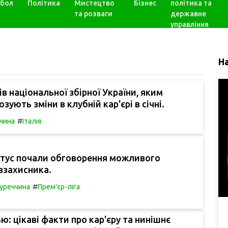
бол
Політика
Мистецтво
Бізнес
політика та
та розваги
державне
управління
Н
ів національної збірної України, яким
зують зміни в клубній кар'єрі в січні.
#
чина
Італія
нтус почали обговорення можливого
взахисника.
#
уреччина
Прем'єр-ліга
: цікаві факти про кар'єру та нинішнє