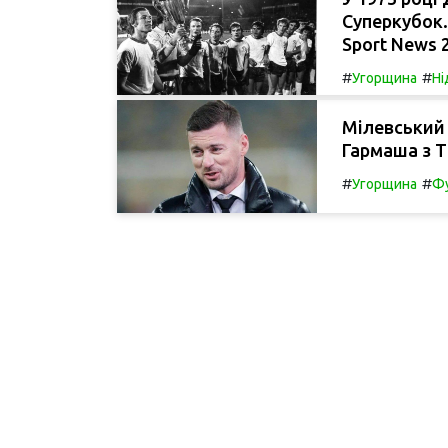
Суперкубок.
Sport News 
#
#
Угорщина
Ні
Мілевський 
Гармаша з 
#
#
Угорщина
Фу