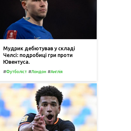
Мудрик дебютував у складі
Челсі: подробиці гри проти
Ювентуса.
#
#
#
Футболіст
Лондон
Англія