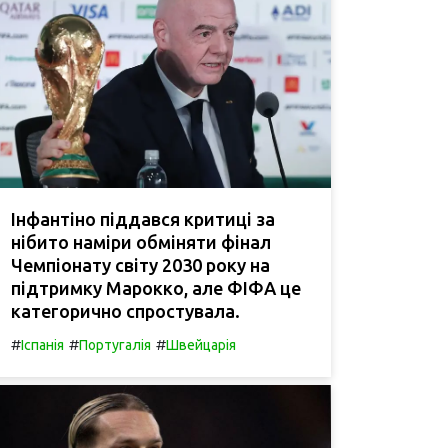
Інфантіно піддався критиці за
нібито наміри обміняти фінал
Чемпіонату світу 2030 року на
підтримку Марокко, але ФІФА це
категорично спростувала.
#
#
#
Іспанія
Португалія
Швейцарія