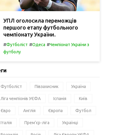
УПЛ оголосила переможців
першого етапу футбольного
чемпіонату України.
#
#
#
Футболіст
Одеса
Чемпіонат України з
футболу
еги
Футболіст
Півзахисник
Україна
Ліга чемпіонів УЄФА
Іспанія
Київ
Євро
Англія
Європа
Футбол
Італія
Прем'єр-ліга
Українці
Бразилія
Росія
Ліга Європи УЄФА