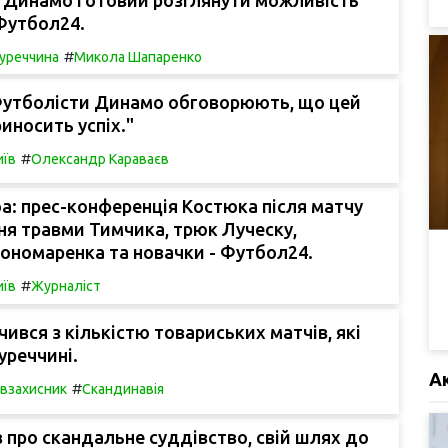
Футбол24.
#
уреччина
Микола Шапаренко
утболісти Динамо обговорюють, що цей
риносить успіх."
#
иїв
Олександр Караваєв
а: прес-конференція Костюка після матчу
ня травми Тимчика, трюк Луческу,
ономаренка та новачки - Футбол24.
#
иїв
Журналіст
чився з кількістю товариських матчів, які
уреччині.
А
#
івзахисник
Скандинавія
про скандальне суддівство, свій шлях до