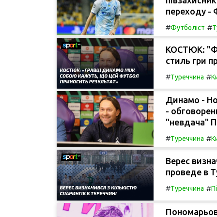
переходу - 
#
#
Футболіст
Т
КОСТЮК: "Ф
стиль гри п
#
#
Туреччина
К
Динамо - Но
- обговорен
"невдача" П
#
#
Туреччина
К
Верес визна
проведе в Т
#
#
Туреччина
П
Пономарьов 