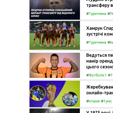
трансферу в
#
#
Туреччина
П
Хамрун Спар
зустрічі ко
#
#
Туреччина
К
Ведуться п
намір орен
цього сезон
#
#
Футболіст
Т
Жеребкуванн
онлайн-тран
#
#
Іспанія
Туніс
У 1975 році