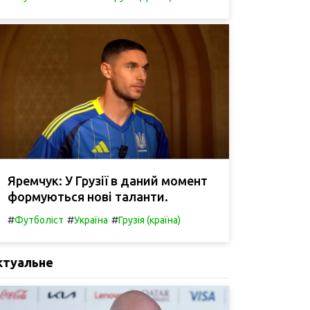
Яремчук: У Грузії в даний момент
формуються нові таланти.
#
#
#
Футболіст
Україна
Грузія (країна)
ктуальне