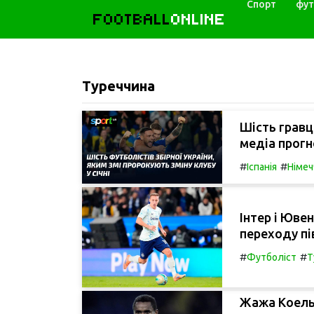
Спорт
фут
FOOTBALL
ONLINE
Туреччина
Шість гравц
медіа прогно
#
#
Іспанія
Німеч
Інтер і Юве
переходу пі
#
#
Футболіст
Т
Жажа Коелью