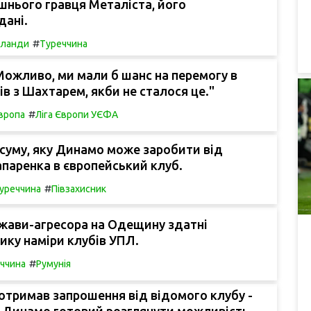
нього гравця Металіста, його
дані.
#
рланди
Туреччина
ожливо, ми мали б шанс на перемогу в
ів з Шахтарем, якби не сталося це."
#
вропа
Ліга Європи УЄФА
суму, яку Динамо може заробити від
паренка в європейський клуб.
#
уреччина
Півзахисник
жави-агресора на Одещину здатні
ику наміри клубів УПЛ.
#
ччина
Румунія
тримав запрошення від відомого клубу -
к Динамо готовий розглянути можливість