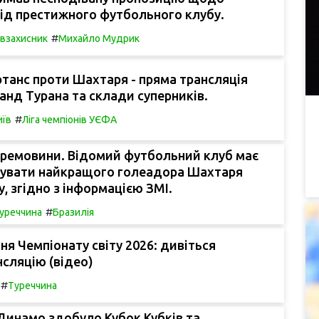
ід престижного футбольного клубу.
#
івзахисник
Михайло Мудрик
танс проти Шахтаря - пряма трансляція
манд Турана та склади суперників.
#
иїв
Ліга чемпіонів УЄФА
еремовини. Відомий футбольний клуб має
дувати найкращого голеадора Шахтаря
у, згідно з інформацією ЗМІ.
#
уреччина
Бразилія
я Чемпіонату світу 2026: дивіться
сляцію (відео)
#
Туреччина
 Динамо здобуло Кубок Кубків та