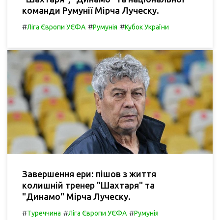
команди Румунії Мірча Луческу.
#
#
#
Ліга Європи УЄФА
Румунія
Кубок України
Завершення ери: пішов з життя
колишній тренер "Шахтаря" та
"Динамо" Мірча Луческу.
#
#
#
Туреччина
Ліга Європи УЄФА
Румунія