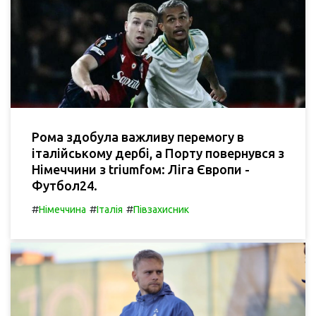
Рома здобула важливу перемогу в
італійському дербі, а Порту повернувся з
Німеччини з triumfом: Ліга Європи -
Футбол24.
#
#
#
Німеччина
Італія
Півзахисник