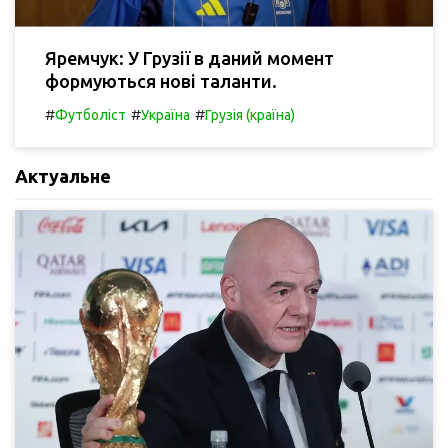
Яремчук: У Грузії в даний момент
формуються нові таланти.
#
#
#
Футболіст
Україна
Грузія (країна)
Актуальне