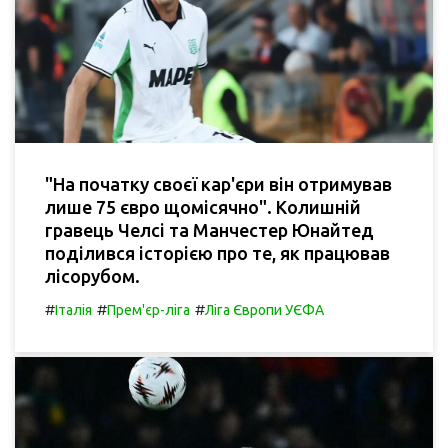
"На початку своєї кар'єри він отримував
лише 75 євро щомісячно". Колишній
гравець Челсі та Манчестер Юнайтед
поділився історією про те, як працював
лісорубом.
#
#
#
Італія
Прем'єр-ліга
Ліга Європи УЄФА