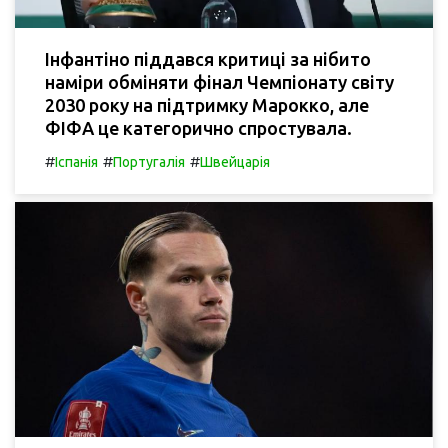
Інфантіно піддався критиці за нібито
наміри обміняти фінал Чемпіонату світу
2030 року на підтримку Марокко, але
ФІФА це категорично спростувала.
#
#
#
Іспанія
Португалія
Швейцарія