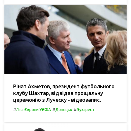
Рінат Ахметов, президент футбольного
клубу Шахтар, відвідав прощальну
церемонію з Луческу - відеозапис.
#
#
#
Ліга Європи УЄФА
Донецьк
Бухарест