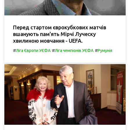
Перед стартом єврокубкових матчів
вшанують пам'ять Мірчі Луческу
хвилиною мовчання - UEFA.
#
#
#
Ліга Європи УЄФА
Ліга чемпіонів УЄФА
Румунія