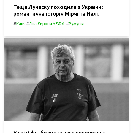
Теща Луческу походила з України:
романтична історія Мірчі та Нелі.
#
#
#
Київ
Ліга Європи УЄФА
Румунія
У світі футболу сталася непоправна