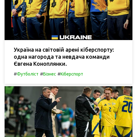
Україна на світовій арені кіберспорту:
одна нагорода та невдача команди
Євгена Коноплянки.
#
#
#
Футболіст
Бізнес
Кіберспорт