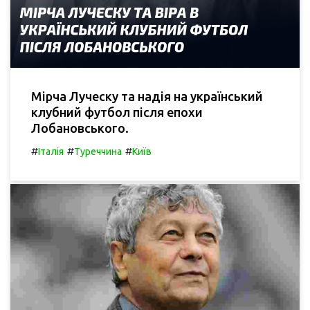
Мірча Луческу та надія на український
клубний футбол після епохи
Лобановського.
#
#
#
Італія
Туреччина
Київ