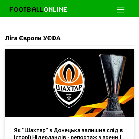
FOOTBALL
ONLINE
Ліга Європи УЄФА
Як "Шахтар" з Донецька залишив слід в
історії Нідерландів - репортаж з арени |