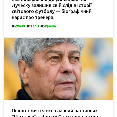
Луческу залишив свій слід в історії
світового футболу — біографічний
нарис про тренера.
#
#
#
Іспанія
Італія
Україна
Пішов з життя екс-главний наставник
"Шахтаря", "Динамо" та національної