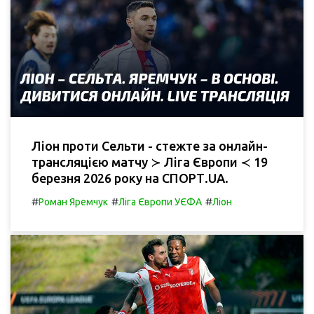
Ліон проти Сельти - стежте за онлайн-
трансляцією матчу ≻ Ліга Європи ≺ 19
березня 2026 року на СПОРТ.UA.
#
#
#
Роман Яремчук
Ліга Європи УЄФА
Ліон