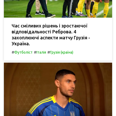
Час сміливих рішень і зростаючої
відповідальності Реброва. 4
захоплюючі аспекти матчу Грузія -
Україна.
#
#
#
Футболіст
Італія
Грузія (країна)