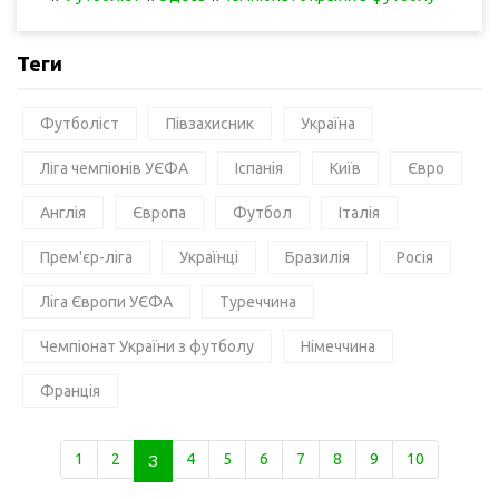
Теги
Футболіст
Півзахисник
Україна
Ліга чемпіонів УЄФА
Іспанія
Київ
Євро
Англія
Європа
Футбол
Італія
Прем'єр-ліга
Українці
Бразилія
Росія
Ліга Європи УЄФА
Туреччина
Чемпіонат України з футболу
Німеччина
Франція
1
2
3
4
5
6
7
8
9
10