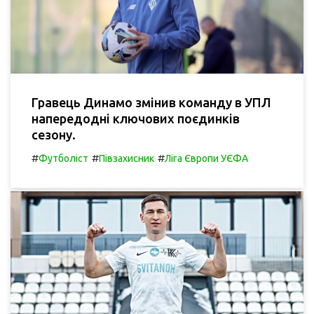
Гравець Динамо змінив команду в УПЛ
напередодні ключових поєдинків
сезону.
#
#
#
Футболіст
Півзахисник
Ліга Європи УЄФА