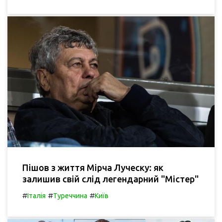
Пішов з життя Мірча Луческу: як
залишив свій слід легендарний "Містер"
#
#
#
Італія
Туреччина
Київ