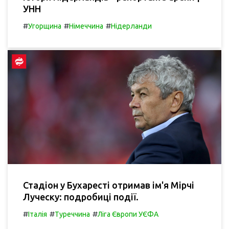
УНН
#
#
#
Угорщина
Німеччина
Нідерланди
Стадіон у Бухаресті отримав ім'я Мірчі
Луческу: подробиці події.
#
#
#
Італія
Туреччина
Ліга Європи УЄФА