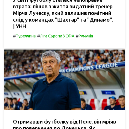
втрата: пішов з життя видатний тренер
Мірча Луческу, який залишив помітний
слід у командах "Шахтар" та "Динамо".
| УНН
#
#
#
Туреччина
Ліга Європи УЄФА
Румунія
Отримавши футболку від Пеле, він мріяв
про повернення до Донецька. Як