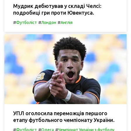
Мудрик дебютував у складі Челсі:
подробиці гри проти Ювентуса.
#
#
#
Футболіст
Лондон
Англія
УПЛ оголосила переможців першого
етапу футбольного чемпіонату України.
#
#
#
Футболіст
Одеса
Чемпіонат України з футболу