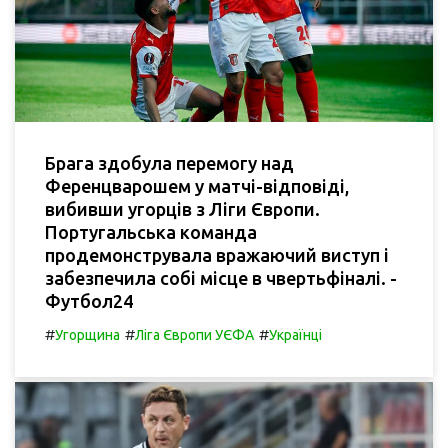
Брага здобула перемогу над
Ференцварошем у матчі-відповіді,
вибивши угорців з Ліги Європи.
Португальська команда
продемонструвала вражаючий виступ і
забезпечила собі місце в чвертьфіналі. -
Футбол24
#
#
#
Угорщина
Ліга Європи УЄФА
Українці