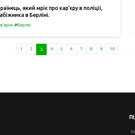
їнець, який мріє про кар'єру в поліції,
абіжника в Берліні.
#
в'ярня
Берлін
1
2
3
4
5
6
7
8
9
10
П