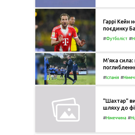
Гаррі Кейн 
поєдинку Ба
#
#
Футболіст
Н
М'яка сила:
поглиблення
#
#
Іспанія
Німеч
"Шахтар" ви
шляху до фі
#
#
Німеччина
Н