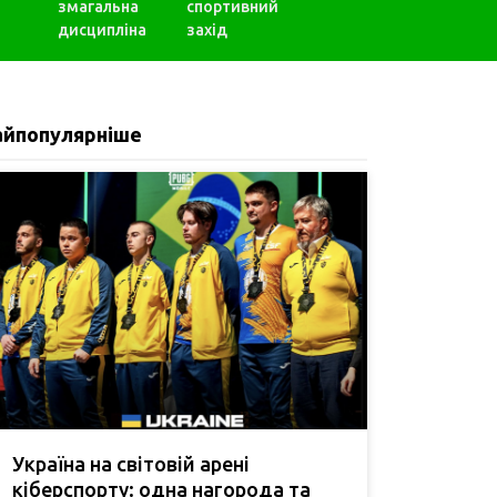
змагальна
спортивний
дисципліна
захід
айпопулярніше
Україна на світовій арені
кіберспорту: одна нагорода та