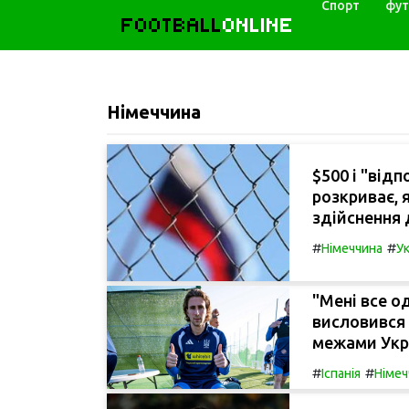
Спорт
фут
FOOTBALL
ONLINE
Німеччина
$500 і "відп
розкриває, 
здійснення 
#
#
Німеччина
Ук
"Мені все о
висловився 
межами Укра
#
#
Іспанія
Німеч