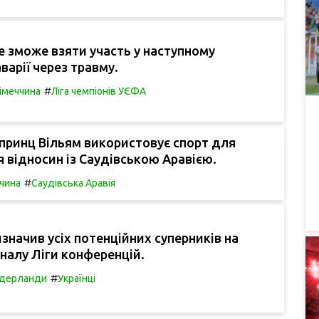
не зможе взяти участь у наступному
варії через травму.
#
імеччина
Ліга чемпіонів УЄФА
 принц Вільям використовує спорт для
 відносин із Саудівською Аравією.
#
чина
Саудівська Аравія
значив усіх потенційних суперників на
налу Ліги конференцій.
#
ідерланди
Українці