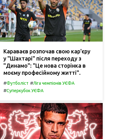
Караваєв розпочав свою кар'єру
у "Шахтарі" після переходу з
"Динамо": "Це нова сторінка в
моєму професійному житті".
#
#
Футболіст
Ліга чемпіонів УЄФА
#
Суперкубок УЄФА