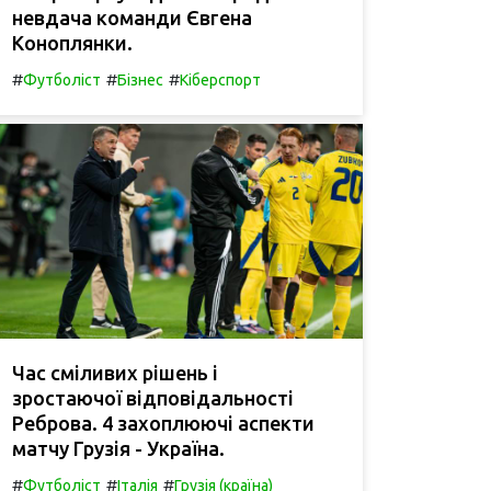
невдача команди Євгена
Коноплянки.
#
#
#
Футболіст
Бізнес
Кіберспорт
Час сміливих рішень і
зростаючої відповідальності
Реброва. 4 захоплюючі аспекти
матчу Грузія - Україна.
#
#
#
Футболіст
Італія
Грузія (країна)