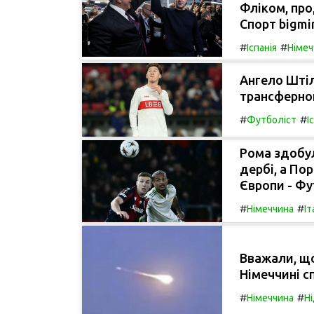
Фліком, про
Спорт bigmir
#
#
Іспанія
Німеч
Ангело Штіл
трансферног
#
#
Футболіст
І
Рома здобул
дербі, а Пор
Європи - Фу
#
#
Німеччина
Іт
Вважали, що
Німеччині сп
#
#
Німеччина
Н