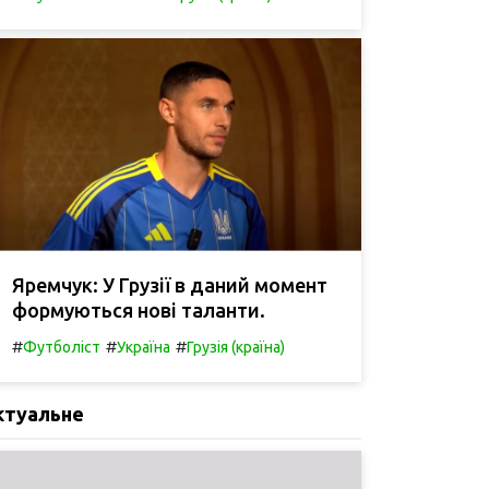
Яремчук: У Грузії в даний момент
формуються нові таланти.
#
#
#
Футболіст
Україна
Грузія (країна)
ктуальне