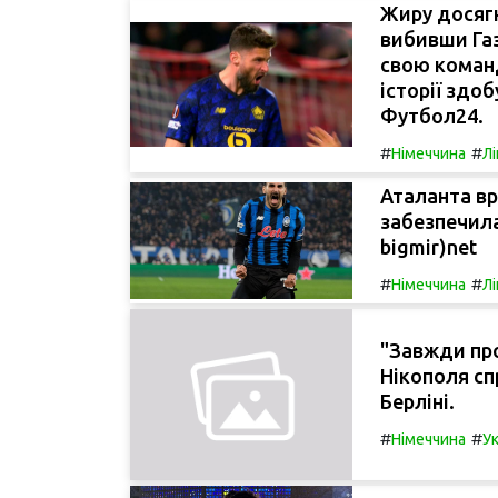
Жиру досягн
вибивши Газ
свою команд
історії здоб
Футбол24.
#
#
Німеччина
Л
Аталанта вр
забезпечила 
bigmir)net
#
#
Німеччина
Лі
"Завжди про
Нікополя сп
Берліні.
#
#
Німеччина
Ук