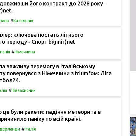
довживши його контракт до 2028 року -
)net.
#
чина
Каталонія
лер: ключова постать літнього
о періоду - Спорт bigmir)net
#
спанія
Німеччина
а важливу перемогу в італійському
ту повернувся з Німеччини з triumfом: Ліга
тбол24.
#
алія
Півзахисник
 це були ракети: падіння метеорита в
ричинило паніку по всій країні.
#
ідерланди
Італія