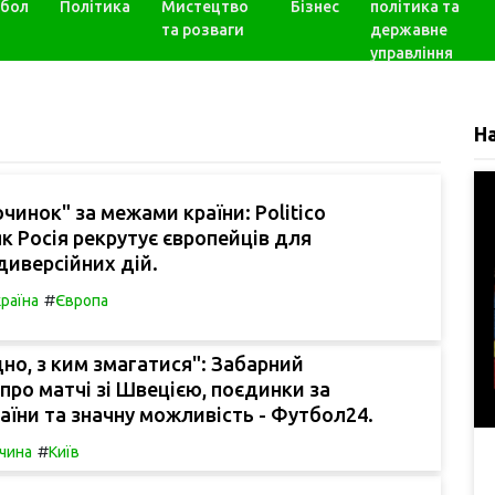
бол
Політика
Мистецтво
Бізнес
політика та
та розваги
державне
управління
Н
очинок" за межами країни: Politico
як Росія рекрутує європейців для
диверсійних дій.
#
раїна
Європа
дно, з ким змагатися": Забарний
про матчі зі Швецією, поєдинки за
їни та значну можливість - Футбол24.
#
чина
Київ