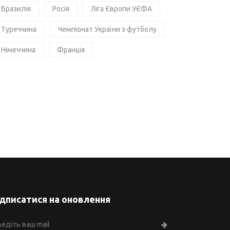
Бразилія
Росія
Ліга Європи УЄФА
Туреччина
Чемпіонат України з футболу
Німеччина
Франція
ідписатися на оновлення