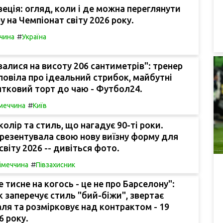
веція: огляд, коли і де можна переглянути
у на Чемпіонат світу 2026 року.
#
чина
Україна
алися на висоту 206 сантиметрів": тренер
повіла про ідеальний стрибок, майбутні
ятковий торт до чаю - Футбол24.
#
меччина
Київ
колір та стиль, що нагадує 90-ті роки.
резентувала свою нову виїзну форму для
світу 2026 -- дивіться фото.
#
імеччина
Півзахисник
е тисне на когось - це не про Барселону":
 заперечує стиль "бий-біжи", звертає
аля та розмірковує над контрактом - 19
6 року.