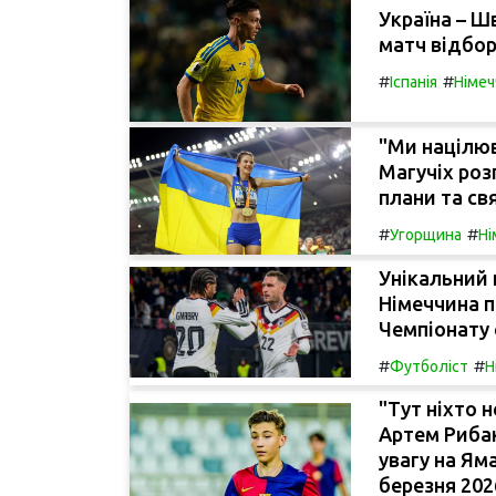
Україна – Ш
матч відбор
#
#
Іспанія
Німеч
"Ми націлюв
Магучіх роз
плани та св
#
#
Угорщина
Ні
Унікальний 
Німеччина п
Чемпіонату 
#
#
Футболіст
Н
"Тут ніхто н
Артем Рибак
увагу на Ям
березня 202