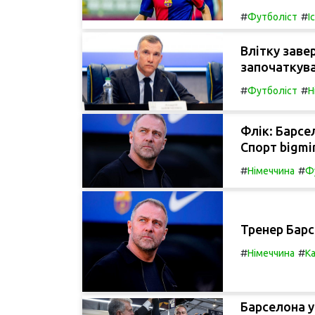
#
#
Футболіст
І
Влітку заве
започаткува
#
#
Футболіст
Н
Флік: Барсе
Спорт bigmi
#
#
Німеччина
Ф
Тренер Барс
#
#
Німеччина
К
Барселона у