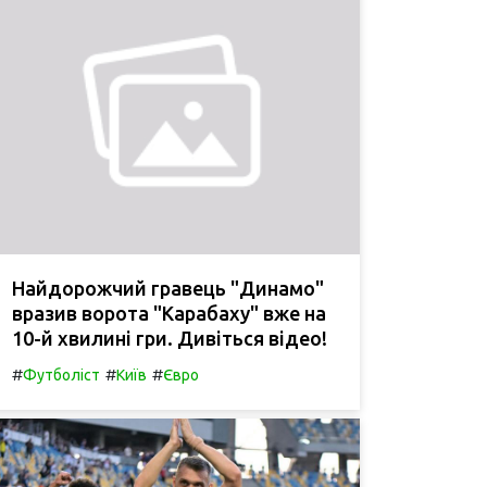
Найдорожчий гравець "Динамо"
вразив ворота "Карабаху" вже на
10-й хвилині гри. Дивіться відео!
#
#
#
Футболіст
Київ
Євро