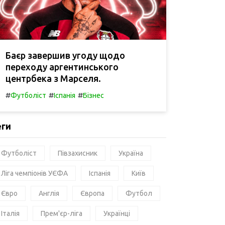
Баєр завершив угоду щодо
переходу аргентинського
центрбека з Марселя.
#
#
#
Футболіст
Іспанія
Бізнес
еги
Футболіст
Півзахисник
Україна
Ліга чемпіонів УЄФА
Іспанія
Київ
Євро
Англія
Європа
Футбол
Італія
Прем'єр-ліга
Українці