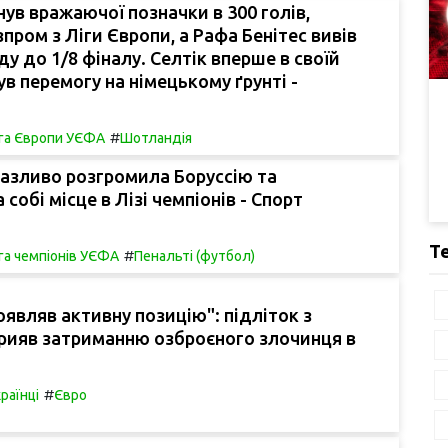
ув вражаючої позначки в 300 голів,
пром з Ліги Європи, а Рафа Бенітес вивів
у до 1/8 фіналу. Селтік вперше в своїй
ув перемогу на німецькому ґрунті -
#
іга Європи УЄФА
Шотландія
азливо розгромила Боруссію та
собі місце в Лізі чемпіонів - Спорт
Т
#
га чемпіонів УЄФА
Пенальті (футбол)
являв активну позицію": підліток з
рияв затриманню озброєного злочинця в
#
раїнці
Євро