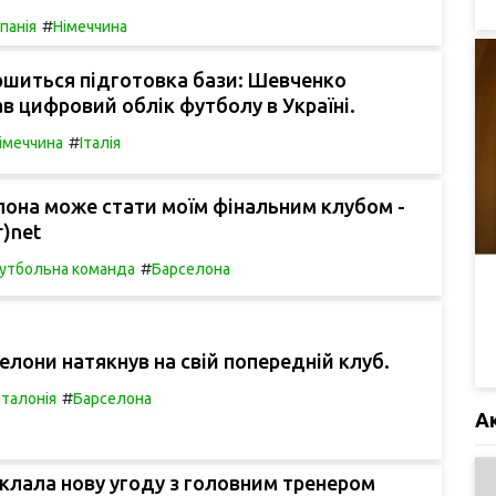
#
спанія
Німеччина
ршиться підготовка бази: Шевченко
в цифровий облік футболу в Україні.
#
імеччина
Італія
лона може стати моїм фінальним клубом -
r)net
#
утбольна команда
Барселона
елони натякнув на свій попередній клуб.
#
аталонія
Барселона
А
клала нову угоду з головним тренером