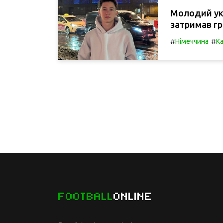
Молодий укра
затримав гр
#
#
Німеччина
Ка
FOOTBALL
ONLINE