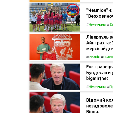
"Чемпіон" є
"Верховиноч
#
#
Німеччина
Є
Ліверпуль з
Айнтрахта: 
мерсісайдсь
#
#
Іспанія
Німеч
Екс-гравець
Бундесліги у
bigmir)net
#
#
Німеччина
Пр
Відомий кол
незадоволе
Вірца.