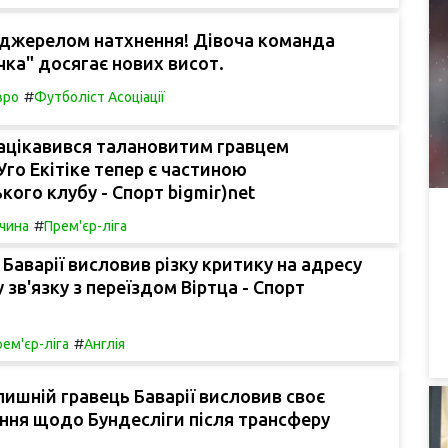
 джерелом натхнення! Дівоча команда
ка" досягає нових висот.
#
вро
Футболіст Асоціації
ацікавився талановитим гравцем
Уго Екітіке тепер є частиною
кого клубу - Спорт bigmir)net
#
чина
Прем'єр-ліга
 Баварії висловив різку критику на адресу
 зв'язку з переїздом Віртца - Спорт
#
ем'єр-ліга
Англія
ишній гравець Баварії висловив своє
ння щодо Бундесліги після трансферу