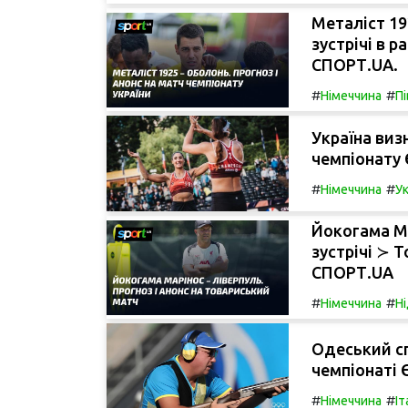
Металіст 19
зустрічі в р
СПОРТ.UA.
#
#
Німеччина
П
Україна виз
чемпіонату 
#
#
Німеччина
Ук
Йокогама Ма
зустрічі ≻ 
СПОРТ.UA
#
#
Німеччина
Н
Одеський с
чемпіонаті 
#
#
Німеччина
Іт