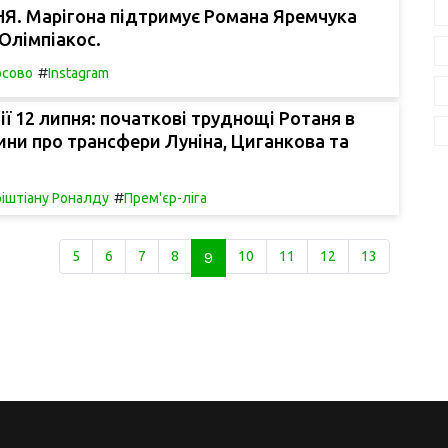
Я. Марігона підтримує Романа Яремчука
Олімпіакос.
#
осово
Instagram
ії 12 липня: початкові труднощі Ротаня в
вини про трансфери Луніна, Циганкова та
#
ріштіану Роналду
Прем'єр-ліга
5
6
7
8
9
10
11
12
13