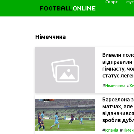
Спорт
фут
FOOTBALL
ONLINE
Німеччина
Вивели поло
відправили 
гімнасту, чо
статус леге
#
#
Німеччина
Ки
Барселона з
матчах, але
відзначився
зробив дубл
#
#
Іспанія
Німеч