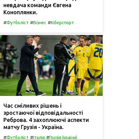
невдача команди Євгена
Коноплянки.
#
#
#
Футболіст
Бізнес
Кіберспорт
Час сміливих рішень і
зростаючої відповідальності
Реброва. 4 захоплюючі аспекти
матчу Грузія - Україна.
#
#
#
Футболіст
Італія
Грузія (країна)