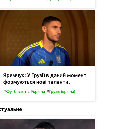
Яремчук: У Грузії в даний момент
формуються нові таланти.
#
#
#
Футболіст
Україна
Грузія (країна)
ктуальне