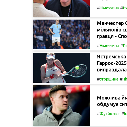
#
#
Німеччина
Іт
Манчестер С
мільйонів є
гравця - Спо
#
#
Німеччина
П
Ястремська 
Гаррос-2025
виправдала 
#
#
Угорщина
Ні
Можлива ймо
обдумує си
#
#
Футболіст
І