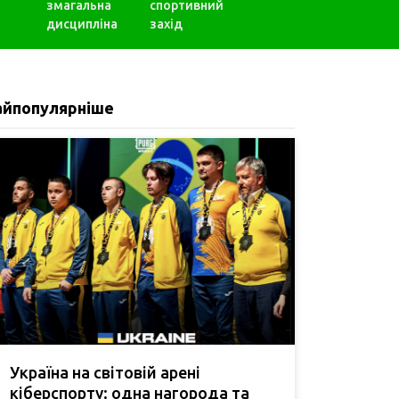
змагальна
спортивний
дисципліна
захід
айпопулярніше
Україна на світовій арені
кіберспорту: одна нагорода та