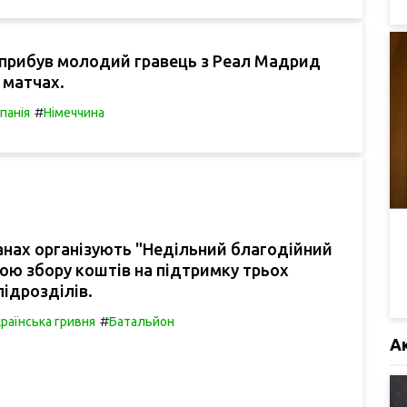
 прибув молодий гравець з Реал Мадрид
в матчах.
#
спанія
Німеччина
нах організують "Недільний благодійний
тою збору коштів на підтримку трьох
підрозділів.
#
раїнська гривня
Батальйон
А