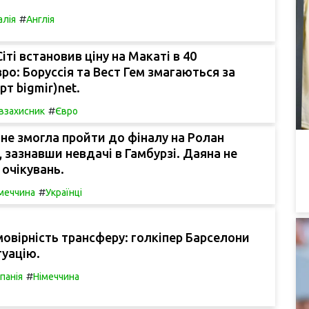
#
алія
Англія
іті встановив ціну на Макаті в 40
вро: Боруссія та Вест Гем змагаються за
рт bigmir)net.
#
івзахисник
Євро
не змогла пройти до фіналу на Ролан
, зазнавши невдачі в Гамбурзі. Даяна не
очікувань.
#
меччина
Українці
вірність трансферу: голкіпер Барселони
туацію.
#
спанія
Німеччина