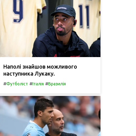
Наполі знайшов можливого
наступника Лукаку.
#
#
#
Футболіст
Італія
Бразилія