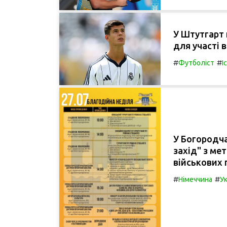
У Штутгарт
для участі 
#
#
Футболіст
І
У Богородча
захід" з ме
військових 
#
#
Німеччина
Ук