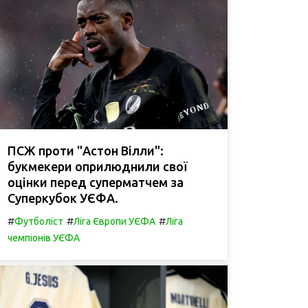
ПСЖ проти "Астон Вілли":
букмекери оприлюднили свої
оцінки перед суперматчем за
Суперкубок УЄФА.
#
#
#
Футболіст
Ліга Європи УЄФА
Ліга
чемпіонів УЄФА