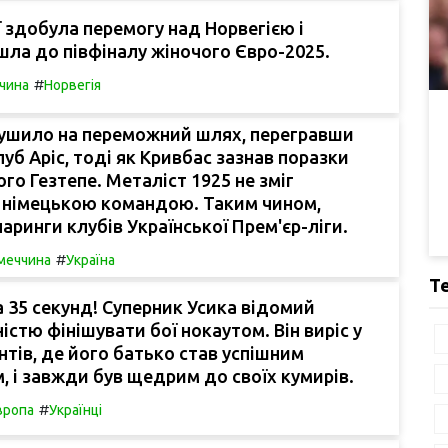
ії здобула перемогу над Норвегією і
ла до півфіналу жіночого Євро-2025.
#
чина
Норвегія
рушило на переможний шлях, перегравши
луб Аріс, тоді як Кривбас зазнав поразки
ого Гезтепе. Металіст 1925 не зміг
з німецькою командою. Таким чином,
аринги клубів Української Прем'єр-ліги.
#
меччина
Україна
Т
 35 секунд! Суперник Усика відомий
істю фінішувати бої нокаутом. Він виріс у
антів, де його батько став успішним
, і завжди був щедрим до своїх кумирів.
#
вропа
Українці