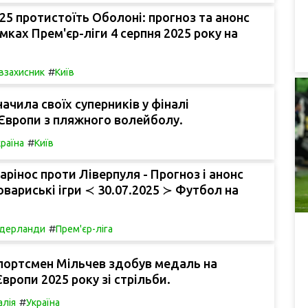
25 протистоїть Оболоні: прогноз та анонс
амках Прем'єр-ліги 4 серпня 2025 року на
#
івзахисник
Київ
начила своїх суперників у фіналі
Європи з пляжного волейболу.
#
раїна
Київ
рінос проти Ліверпуля - Прогноз і анонс
Товариські ігри ≺ 30.07.2025 ≻ Футбол на
#
ідерланди
Прем'єр-ліга
портсмен Мільчев здобув медаль на
Європи 2025 року зі стрільби.
#
алія
Україна