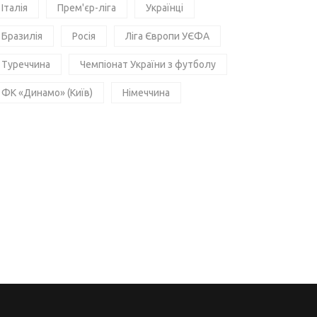
Італія
Прем'єр-ліга
Українці
Бразилія
Росія
Ліга Європи УЄФА
Туреччина
Чемпіонат України з футболу
ФК «Динамо» (Київ)
Німеччина