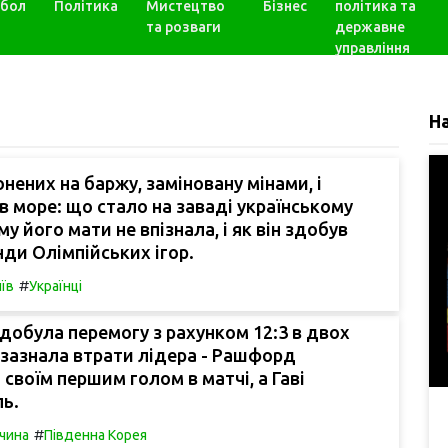
бол
Політика
Мистецтво
Бізнес
політика та
та розваги
державне
управління
Н
нених на баржу, заміновану мінами, і
в море: що стало на заваді українському
му його мати не впізнала, і як він здобув
нди Олімпійських ігор.
#
їв
Українці
добула перемогу з рахунком 12:3 в двох
 зазнала втрати лідера - Рашфорд
 своїм першим голом в матчі, а Гаві
ь.
#
чина
Південна Корея