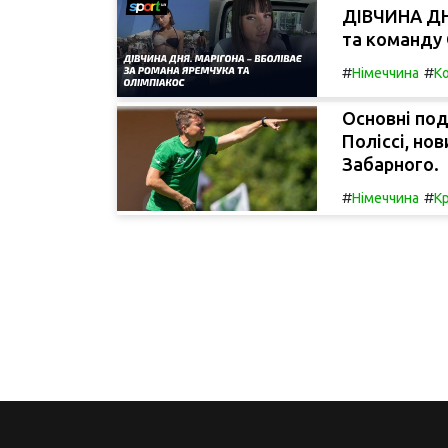
ДІВЧИНА ДН
та команду 
#
#
Німеччина
К
Основні под
Поліссі, но
Забарного.
#
#
Німеччина
К