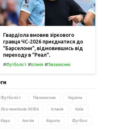
Гвардіола вмовив зіркового
гравця ЧС-2026 приєднатися до
"Барселони", відмовившись від
переходу в "Реал".
#
#
#
Футболіст
Іспанія
Півзахисник
еги
Футболіст
Півзахисник
Україна
Ліга чемпіонів УЄФА
Іспанія
Київ
Євро
Англія
Європа
Футбол