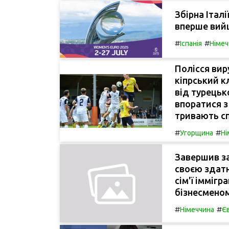
Збірна Італ
вперше вийш
#
#
Іспанія
Німеч
Полісся ви
кіпрський к
від турецьк
впоратися 
тривають сп
#
#
Угорщина
Ні
Завершив за
своєю здатн
сім'ї іммігр
бізнесменом
#
#
Німеччина
Є