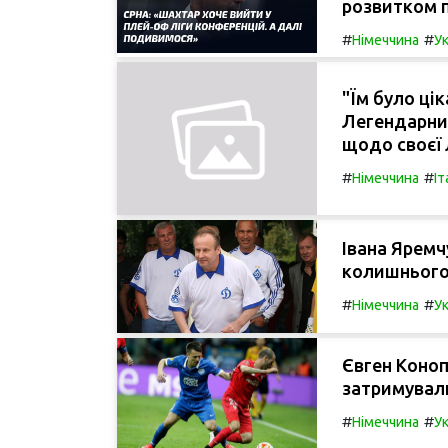
розвитком п
#
#
Німеччина
Ук
"Їм було ці
Легендарний
щодо своєї 
#
#
Німеччина
Іт
Івана Яремч
колишнього 
#
#
Німеччина
Ук
Євген Коноп
затримували
#
#
Німеччина
Ук