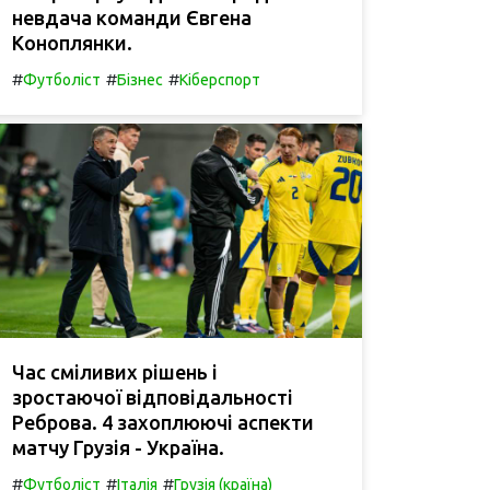
невдача команди Євгена
Коноплянки.
#
#
#
Футболіст
Бізнес
Кіберспорт
Час сміливих рішень і
зростаючої відповідальності
Реброва. 4 захоплюючі аспекти
матчу Грузія - Україна.
#
#
#
Футболіст
Італія
Грузія (країна)