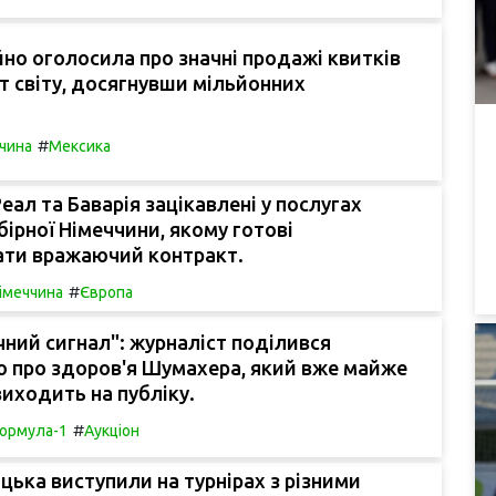
но оголосила про значні продажі квитків
т світу, досягнувши мільйонних
#
чина
Мексика
Реал та Баварія зацікавлені у послугах
бірної Німеччини, якому готові
ати вражаючий контракт.
#
імеччина
Європа
ний сигнал": журналіст поділився
ю про здоров'я Шумахера, який вже майже
виходить на публіку.
#
ормула-1
Аукціон
ацька виступили на турнірах з різними