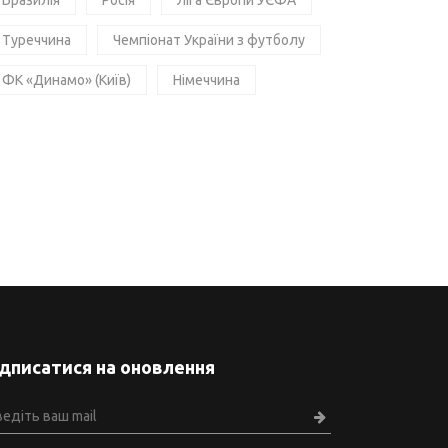
Бразилія
Росія
Ліга Європи УЄФА
Туреччина
Чемпіонат України з футболу
ФК «Динамо» (Київ)
Німеччина
ідписатися на оновлення