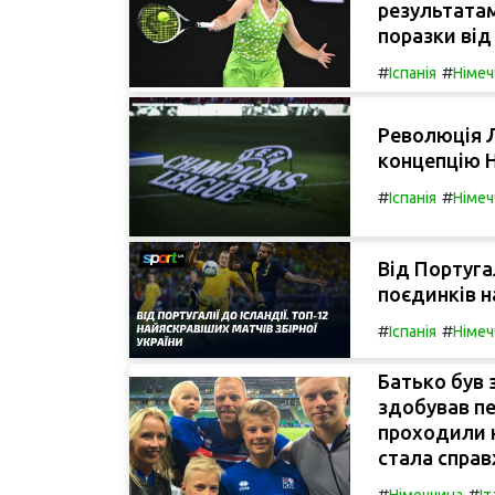
результатам
поразки від 
#
#
Іспанія
Німеч
Революція Л
концепцію Н
#
#
Іспанія
Німеч
Від Португал
поєдинків н
#
#
Іспанія
Німеч
Батько був 
здобував пе
проходили н
стала спра
#
#
Німеччина
Іт