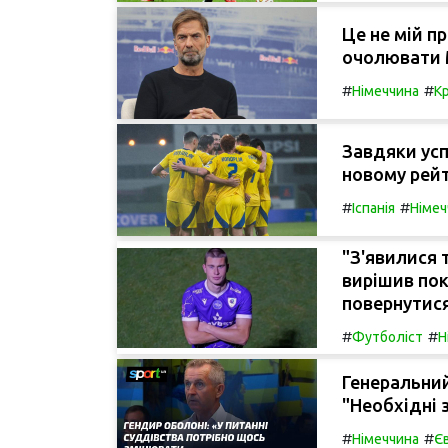
Це не мій п
очолювати 
#
#
Німеччина
К
Завдяки усп
новому рей
#
#
Іспанія
Німеч
"З'явилися 
вирішив пок
повернутися
#
#
Футболіст
Н
Генеральни
"Необхідні 
#
#
Німеччина
Є