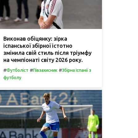
Виконав обіцянку: зірка
іспанської збірної істотно
змінила свій стиль після тріумфу
на чемпіонаті світу 2026 року.
#
#
#
Футболіст
Півзахисник
Збірна Іспанії з
футболу