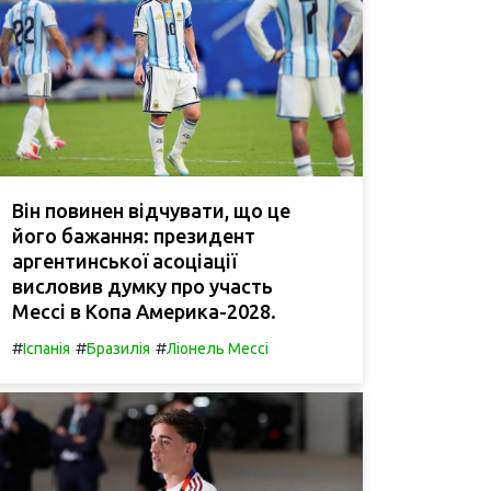
Він повинен відчувати, що це
його бажання: президент
аргентинської асоціації
висловив думку про участь
Мессі в Копа Америка-2028.
#
#
#
Іспанія
Бразилія
Ліонель Мессі