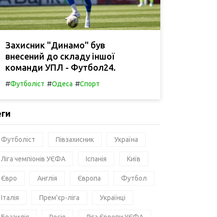
Захисник "Динамо" був
внесений до складу іншої
команди УПЛ - Футбол24.
#
#
#
Футболіст
Одеса
Спорт
еги
Футболіст
Півзахисник
Україна
Ліга чемпіонів УЄФА
Іспанія
Київ
Євро
Англія
Європа
Футбол
Італія
Прем'єр-ліга
Українці