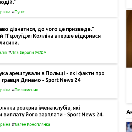
одій."
#
раїна
Туніс
каво дізнатися, до чого це призведе."
 П'єрлуїджі Колліна вперше відкрився
лисини.
#
алія
Ліга Європи УЄФА
ука арештували в Польщі - які факти про
гравця Динамо - Sport News 24
#
раїна
Півзахисник
лянка розкрив імена клубів, які
А
 виплату його зарплати - Sport News 24.
#
раїна
Євген Коноплянка