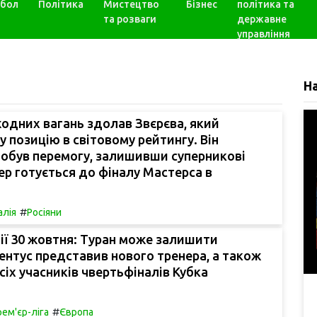
бол
Політика
Мистецтво
Бізнес
політика та
та розваги
державне
управління
Н
жодних вагань здолав Звєрєва, який
у позицію в світовому рейтингу. Він
добув перемогу, залишивши суперникові
пер готується до фіналу Мастерса в
#
алія
Росіяни
ії 30 жовтня: Туран може залишити
нтус представив нового тренера, а також
сіх учасників чвертьфіналів Кубка
#
ем'єр-ліга
Європа