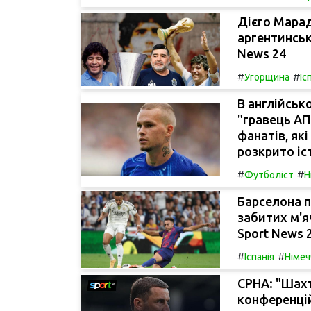
Дієго Марад
аргентинськ
News 24
#
#
Угорщина
Іс
В англійськ
"гравець АП
фанатів, як
розкрито іс
#
#
Футболіст
Н
Барселона п
забитих м'яч
Sport News 
#
#
Іспанія
Німеч
СРНА: "Шахт
конференцій