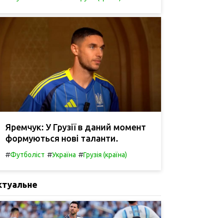
Яремчук: У Грузії в даний момент
формуються нові таланти.
#
#
#
Футболіст
Україна
Грузія (країна)
ктуальне