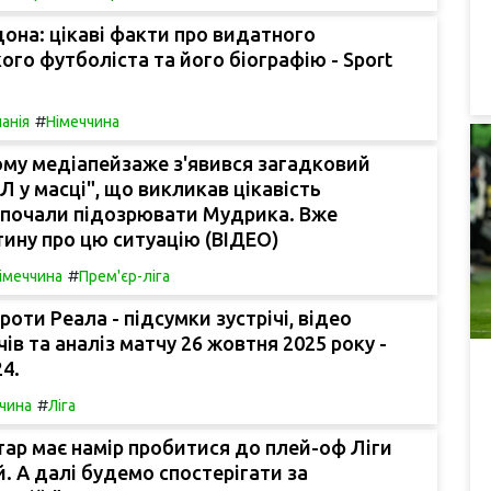
она: цікаві факти про видатного
ого футболіста та його біографію - Sport
#
панія
Німеччина
ому медіапейзаже з'явився загадковий
Л у масці", що викликав цікавість
і почали підозрювати Мудрика. Вже
тину про цю ситуацію (ВІДЕО)
#
імеччина
Прем'єр-ліга
роти Реала - підсумки зустрічі, відео
ів та аналіз матчу 26 жовтня 2025 року -
24.
#
чина
Ліга
ар має намір пробитися до плей-оф Ліги
. А далі будемо спостерігати за