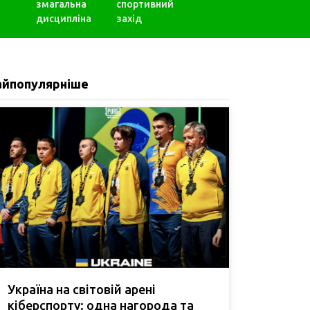
змагальна
спортивний
дисципліна
захід
айпопулярніше
Україна на світовій арені
кіберспорту: одна нагорода та