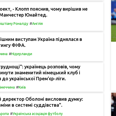
роект, - Клопп пояснив, чому вирішив не
Манчестер Юнайтед.
#
ріштіану Роналду
Англія
ішним виступам Україна піднялася в
тингу ФІФА.
#
чина
Нідерланди
труднощі": українець розповів, чому
инути знаменитий німецький клуб і
 до української Прем'єр-ліги.
#
імеччина
Київ
й директор Оболоні висловив думку:
зміни в системі суддівства".
#
вропа
Українська асоціація футболу