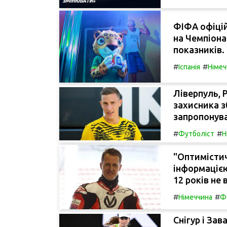
ФІФА офіцій
на Чемпіона
показників.
#
#
Іспанія
Німеч
Ліверпуль, 
захисника з
запропонув
#
#
Футболіст
Н
"Оптимістич
інформаціє
12 років не 
#
#
Німеччина
Ф
Снігур і Зав