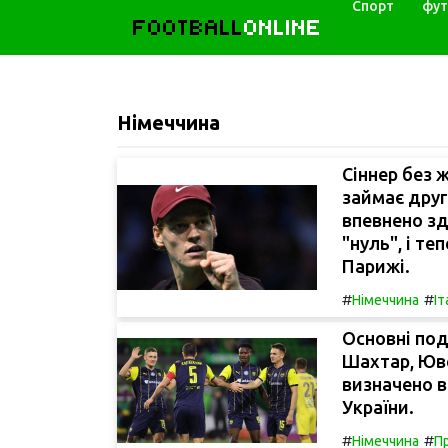
Спорт
фут
FOOTBALL
ONLINE
Німеччина
Сіннер без 
займає друг
впевнено з
"нуль", і те
Парижі.
#
#
Німеччина
Іт
Основні под
Шахтар, Юве
визначено в
України.
#
#
Німеччина
Пр