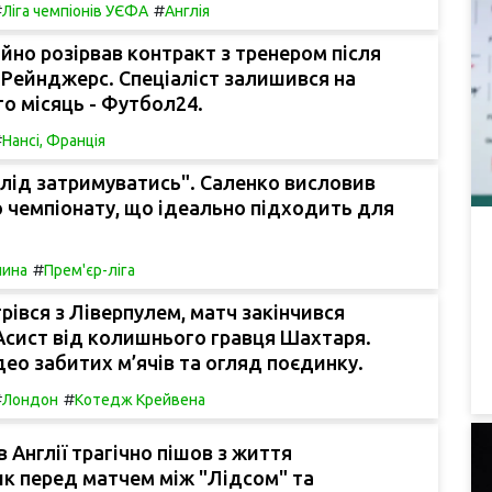
#
#
Ліга чемпіонів УЄФА
Англія
ійно розірвав контракт з тренером після
 Рейнджерс. Спеціаліст залишився на
го місяць - Футбол24.
#
Нансі, Франція
е слід затримуватись". Саленко висловив
 чемпіонату, що ідеально підходить для
#
чина
Прем'єр-ліга
рівся з Ліверпулем, матч закінчився
 Асист від колишнього гравця Шахтаря.
део забитих м’ячів та огляд поєдинку.
#
#
Лондон
Котедж Крейвена
в Англії трагічно пішов з життя
к перед матчем між "Лідсом" та