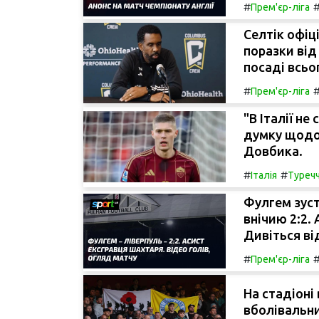
#
Прем'єр-ліга
Селтік офіц
поразки від
посаді всьо
#
Прем'єр-ліга
"В Італії н
думку щодо
Довбика.
#
#
Італія
Туреч
Фулгем зуст
внічию 2:2.
Дивіться ві
#
Прем'єр-ліга
На стадіоні 
вболівальни