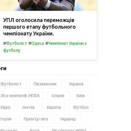
УПЛ оголосила переможців
першого етапу футбольного
чемпіонату України.
#
#
#
Футболіст
Одеса
Чемпіонат України з
футболу
еги
Футболіст
Півзахисник
Україна
Ліга чемпіонів УЄФА
Іспанія
Київ
Євро
Англія
Європа
Футбол
Італія
Прем'єр-ліга
Українці
Бразилія
Росія
Ліга Європи УЄФА