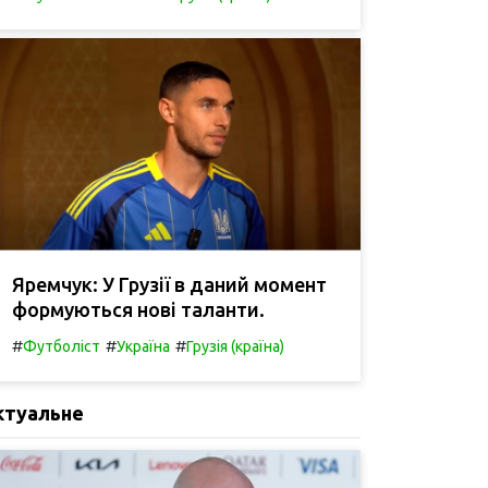
Яремчук: У Грузії в даний момент
формуються нові таланти.
#
#
#
Футболіст
Україна
Грузія (країна)
ктуальне