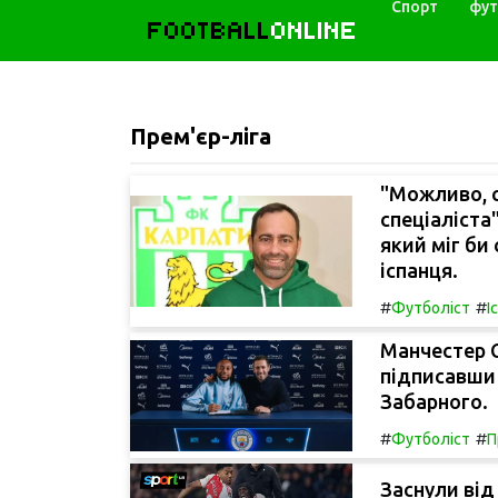
Спорт
фут
FOOTBALL
ONLINE
Прем'єр-ліга
"Можливо, с
спеціаліста
який міг би
іспанця.
#
#
Футболіст
І
Манчестер С
підписавши
Забарного.
#
#
Футболіст
П
Заснули від