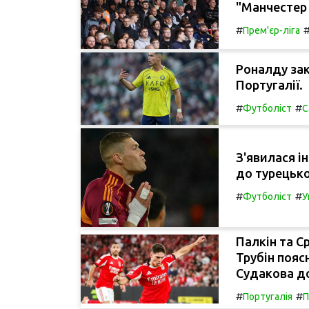
"Манчестер
#
Прем'єр-ліга
Роналду зак
Португалії.
#
#
Футболіст
С
З'явилася і
до турецько
#
#
Футболіст
У
Палкін та С
Трубін пояс
Судакова до
#
#
Португалія
П