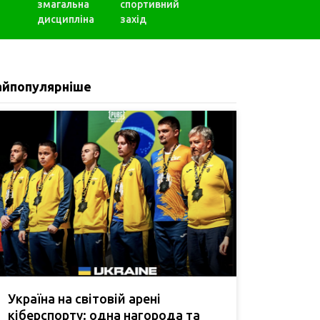
змагальна
спортивний
дисципліна
захід
айпопулярніше
Україна на світовій арені
кіберспорту: одна нагорода та