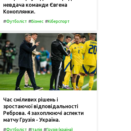
невдача команди Євгена
Коноплянки.
#
#
#
Футболіст
Бізнес
Кіберспорт
Час сміливих рішень і
зростаючої відповідальності
Реброва. 4 захоплюючі аспекти
матчу Грузія - Україна.
#
#
#
Футболіст
Італія
Грузія (країна)