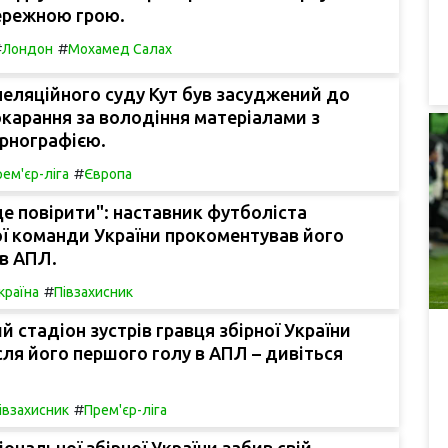
ережною грою.
#
#
Лондон
Мохамед Салах
еляційного суду Кут був засуджений до
карання за володіння матеріалами з
рнографією.
#
ем'єр-ліга
Європа
це повірити": наставник футболіста
ї команди України прокоментував його
в АПЛ.
#
країна
Півзахисник
 стадіон зустрів гравця збірної України
сля його першого голу в АПЛ – дивіться
#
івзахисник
Прем'єр-ліга