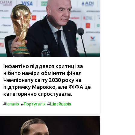
Інфантіно піддався критиці за
нібито наміри обміняти фінал
Чемпіонату світу 2030 року на
підтримку Марокко, але ФІФА це
категорично спростувала.
#
#
#
Іспанія
Португалія
Швейцарія