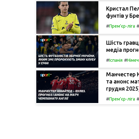
Кристал Пел
фунтів у Бр
#
Прем'єр-ліга
Шість гравц
медіа прогно
#
#
Іспанія
Німеч
Манчестер 
та анонс ма
грудня 202
#
Прем'єр-ліга