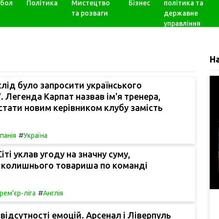
бол
Політика
Мистецтво
Бізнес
політика та
та розваги
державне
управління
Н
лід було запросити українського
". Легенда Карпат назвав ім'я тренера,
 стати новим керівником клубу замість
#
спанія
Україна
іті уклав угоду на значну суму,
 колишнього товариша по команді
#
рем'єр-ліга
Англія
 відсутності емоцій. Арсенал і Ліверпуль