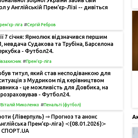
іональної збірної України забив свій
л у Англійській Прем'єр-Лізі -- дивіться
#
рем'єр-ліга
Сергій Ребров
ії 7 січня: Ярмолюк відзначився першим
, невдача Судакова та Трубіна, Барселона
перкубка - Футбол24.
#
івзахисник
Прем'єр-ліга
був титул, який став несподіванкою для
 ситуація з Мудриком під керівництвом
авника - це можливість для Довбика, на
е розраховував - Футбол24.
#
#
Віталій Миколенко
Пенальті (футбол)
роти {Ліверпуль} ⇒ Прогноз та анонс
А
{Англійська Прем'єр-ліга} ≺{08.01.2026}≻
а СПОРТ.UA