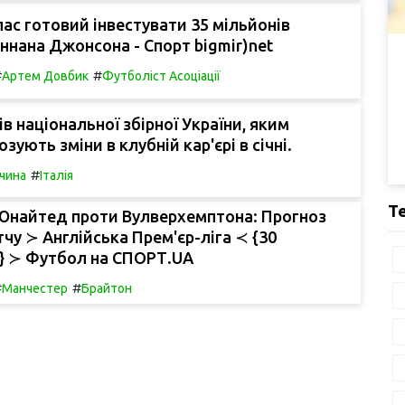
ас готовий інвестувати 35 мільйонів
еннана Джонсона - Спорт bigmir)net
#
#
Артем Довбик
Футболіст Асоціації
ів національної збірної України, яким
зують зміни в клубній кар'єрі в січні.
#
чина
Італія
Т
Юнайтед проти Вулверхемптона: Прогноз
тчу ≻ Англійська Прем'єр-ліга ≺ {30
5} ≻ Футбол на СПОРТ.UA
#
#
Манчестер
Брайтон