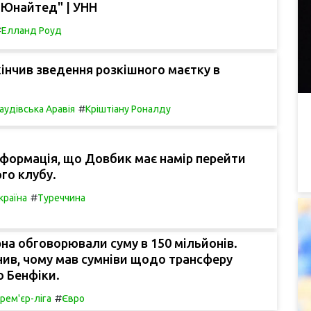
 Юнайтед" | УНН
#
Елланд Роуд
інчив зведення розкішного маєтку в
#
аудівська Аравія
Кріштіану Роналду
нформація, що Довбик має намір перейти
го клубу.
#
країна
Туреччина
рна обговорювали суму в 150 мільйонів.
нив, чому мав сумніви щодо трансферу
 Бенфіки.
#
рем'єр-ліга
Євро