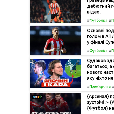
Гравець нац
дебютний го
відео.
#
#
Футболіст
П
Основні под
голом в АПЛ
у фіналі Су
#
#
Футболіст
П
Судаков здо
багатьох, а
нового наст
яку ніхто н
#
Прем'єр-ліга
{Арсенал} п
зустрічі ≻ 
{Футбол} н