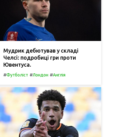
Мудрик дебютував у складі
Челсі: подробиці гри проти
Ювентуса.
#
#
#
Футболіст
Лондон
Англія