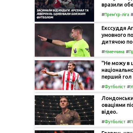
вразили об
#
Прем'єр-ліга
Екссуддя Ап
умовного по
дитячою по
#
#
Німеччина
Пр
"Не можу в 
національно
перший гол 
#
#
Футболіст
У
Лондонський
оваціями пі
відео.
#
#
Футболіст
П