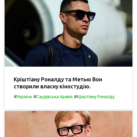
Кріштіану Роналду та Метью Вон
створили власну кіностудію.
#
#
#
Україна
Саудівська Аравія
Кріштіану Роналду