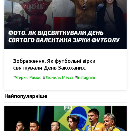
Зображення. Як футбольні зірки
святкували День Закоханих.
#
#
#
Серхіо Рамос
Ліонель Мессі
Instagram
Найпопулярніше