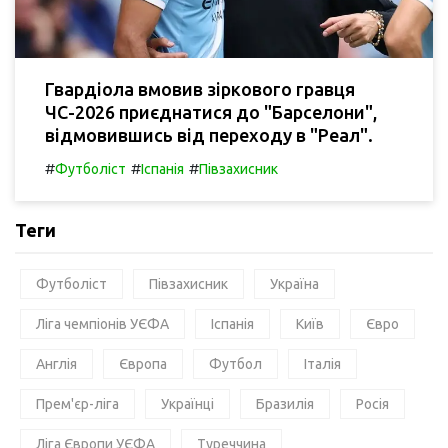
Гвардіола вмовив зіркового гравця
ЧС-2026 приєднатися до "Барселони",
відмовившись від переходу в "Реал".
#
#
#
Футболіст
Іспанія
Півзахисник
Теги
Футболіст
Півзахисник
Україна
Ліга чемпіонів УЄФА
Іспанія
Київ
Євро
Англія
Європа
Футбол
Італія
Прем'єр-ліга
Українці
Бразилія
Росія
Ліга Європи УЄФА
Туреччина