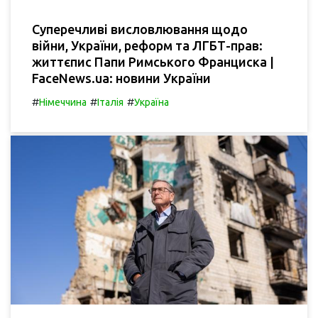
Суперечливі висловлювання щодо
війни, України, реформ та ЛГБТ-прав:
життєпис Папи Римського Франциска |
FaceNews.ua: новини України
#
#
#
Німеччина
Італія
Україна