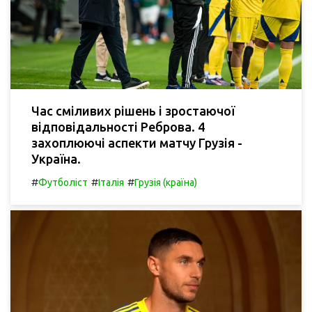
Час сміливих рішень і зростаючої
відповідальності Реброва. 4
захоплюючі аспекти матчу Грузія -
Україна.
#
#
#
Футболіст
Італія
Грузія (країна)