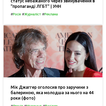
статус небажаного через звинувачення в
"пропаганді ЛГБТ" | УНН
#
#
#
Росія
Журналіст
Реклама
Мік Джаггер оголосив про заручини з
балериною, яка молодша за нього на 44
роки (фото)
#
#
#
Японія
Музикант
Весілля