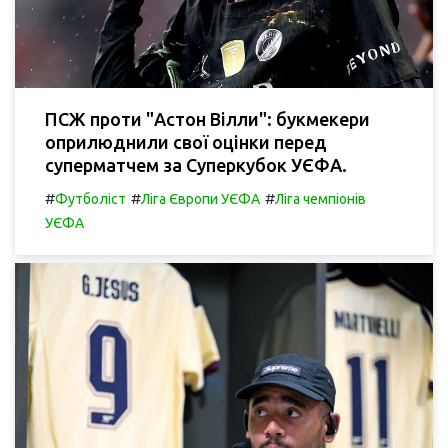
ПСЖ проти "Астон Вілли": букмекери
оприлюднили свої оцінки перед
суперматчем за Суперкубок УЄФА.
#
#
#
Футболіст
Ліга Європи УЄФА
Ліга чемпіонів
УЄФА