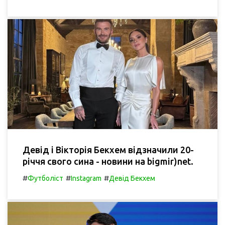
Девід і Вікторія Бекхем відзначили 20-
річчя свого сина - новини на bigmir)net.
#
#
#
Футболіст
Instagram
Девід Бекхем