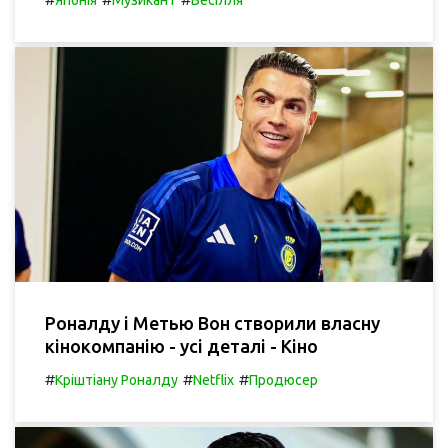
Роналду і Метью Вон створили власну
кінокомпанію - усі деталі - Кіно
#
#
#
Кріштіану Роналду
Netflix
Продюсер