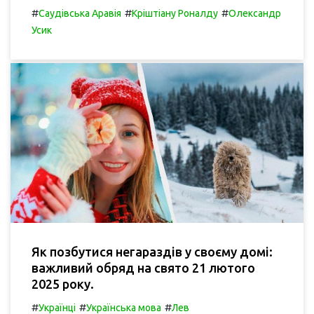
#
#
#
Саудівська Аравія
Кріштіану Роналду
Олександр
Усик
Як позбутися негараздів у своєму домі:
важливий обряд на свято 21 лютого
2025 року.
#
#
#
Українці
Українська мова
Лев