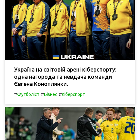
Україна на світовій арені кіберспорту:
одна нагорода та невдача команди
Євгена Коноплянки.
#
#
#
Футболіст
Бізнес
Кіберспорт