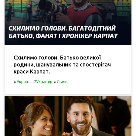
Схилимо голови. Батько великої
родини, шанувальник та спостерігач
краси Карпат.
#
#
#
Україна
Українці
Львів