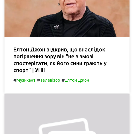
Елтон Джон відкрив, що внаслідок
погіршення зору він "не в змозі
спостерігати, як його сини грають у
спорт" | УНН
#
#
#
Музикант
Телевізор
Елтон Джон