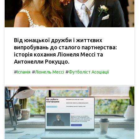
Від юнацької дружби і життєвих
випробувань до сталого партнерства:
історія кохання Ліонеля Мессі та
Антонелли Рокуццо.
#
#
#
Іспанія
Ліонель Мессі
Футболіст Асоціації