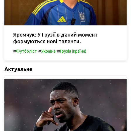
Яремчук: У Грузії в даний момент
формуються нові таланти.
#
#
#
Футболіст
Україна
Грузія (країна)
Актуальне