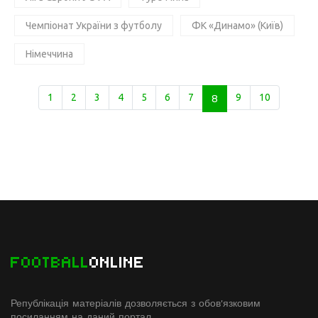
Чемпіонат України з футболу
ФК «Динамо» (Київ)
Німеччина
1
2
3
4
5
6
7
8
9
10
FOOTBALL
ONLINE
Републікація матеріалів дозволяється з обов'язковим
посиланням на даний портал.