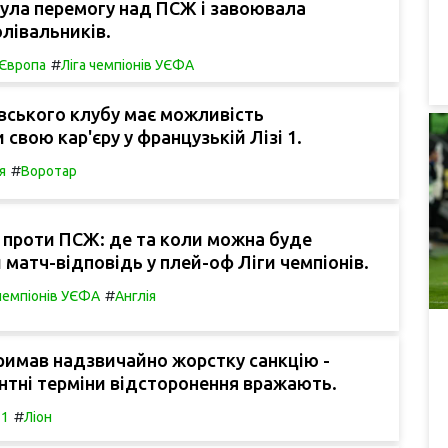
ула перемогу над ПСЖ і завоювала
олівальників.
#
Європа
Ліга чемпіонів УЄФА
вського клубу має можливість
свою кар'єру у французькій Лізі 1.
#
я
Воротар
 проти ПСЖ: де та коли можна буде
 матч-відповідь у плей-оф Ліги чемпіонів.
#
 чемпіонів УЄФА
Англія
римав надзвичайно жорстку санкцію -
тні терміни відсторонення вражають.
#
 1
Ліон