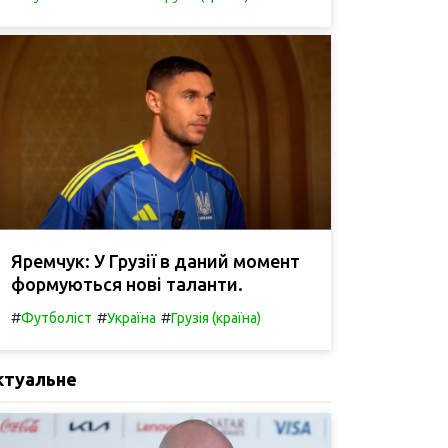
Яремчук: У Грузії в даний момент
формуються нові таланти.
#
#
#
Футболіст
Україна
Грузія (країна)
ктуальне