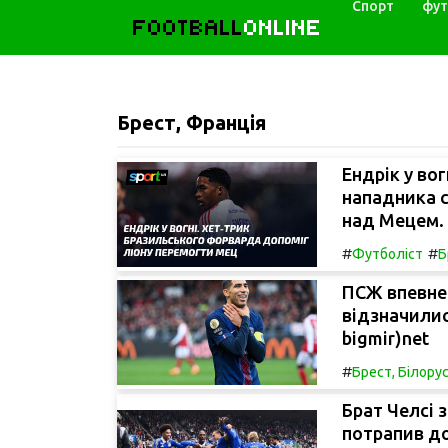
Спорт
фут
FOOTBALL
ONLINE
Брест, Франція
Ендрік у во
нападника 
над Мецем.
#
#
Футболіст
Б
ПСЖ впевнен
відзначилис
bigmir)net
#
Брест, Білору
Брат Челсі 
потрапив до