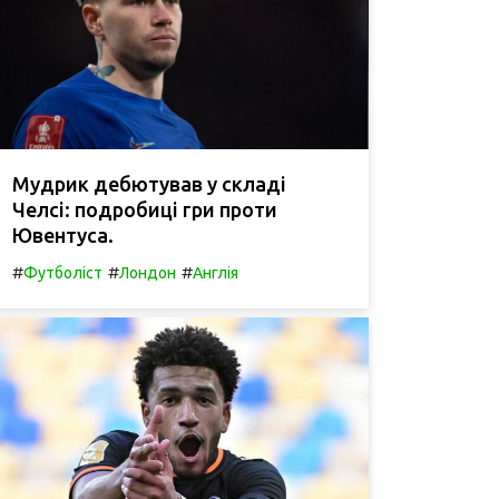
Мудрик дебютував у складі
Челсі: подробиці гри проти
Ювентуса.
#
#
#
Футболіст
Лондон
Англія