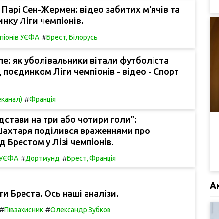
 Парі Сен-Жермен: відео забитих м'ячів та
инку Ліги чемпіонів.
#
мпіонів УЄФА
Брест, Білорусь
пе: як уболівальники вітали футболіста
 поєдинком Ліги чемпіонів - відео - Спорт
#
еканал)
Франція
ідстави на три або чотири голи":
Шахтаря поділився враженнями про
д Брестом у Лізі чемпіонів.
#
#
в УЄФА
Дортмунд
Брест, Франція
А
и Бреста. Ось наші аналізи.
#
#
Півзахисник
Олександр Зубков