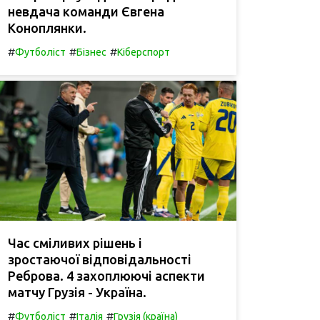
невдача команди Євгена
Коноплянки.
#
#
#
Футболіст
Бізнес
Кіберспорт
Час сміливих рішень і
зростаючої відповідальності
Реброва. 4 захоплюючі аспекти
матчу Грузія - Україна.
#
#
#
Футболіст
Італія
Грузія (країна)