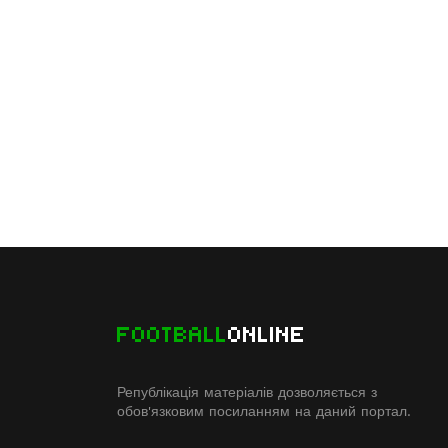
FOOTBALL
ONLINE
Републікація матеріалів дозволяється з
обов'язковим посиланням на даний портал.