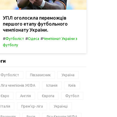
УПЛ оголосила переможців
першого етапу футбольного
чемпіонату України.
#
#
#
Футболіст
Одеса
Чемпіонат України з
футболу
еги
Футболіст
Півзахисник
Україна
Ліга чемпіонів УЄФА
Іспанія
Київ
Євро
Англія
Європа
Футбол
Італія
Прем'єр-ліга
Українці
Бразилія
Росія
Ліга Європи УЄФА