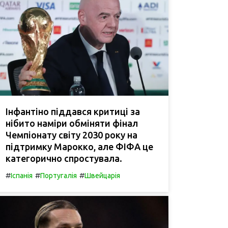
Інфантіно піддався критиці за
нібито наміри обміняти фінал
Чемпіонату світу 2030 року на
підтримку Марокко, але ФІФА це
категорично спростувала.
#
#
#
Іспанія
Португалія
Швейцарія