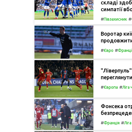
складі здоб
симпатії вб
#
#
Півзахисник
Воротар киї
продовжити 
#
#
Євро
Франці
"Ліверпуль"
переглянути
#
#
Європа
Ліга
Фонсека от
безпрецеден
#
#
Франція
Ліга