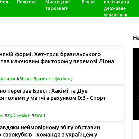
бол
Політика
Мистецтво
Бізнес
політика та
та розваги
державне
управління
Н
гняній формі. Хет-трик бразильського
став ключовим фактором у перемозі Ліона
#
разилія
Збірна Бразилії з футболу
о переграв Брест: Хакімі та Дуе
я голами у матчі з рахунком 0:3 - Спорт
#
#
сь
Луїс Енріке
Ліга 1
завдяки неймовірному збігу обставин
 єврокубків - команда з українцем у