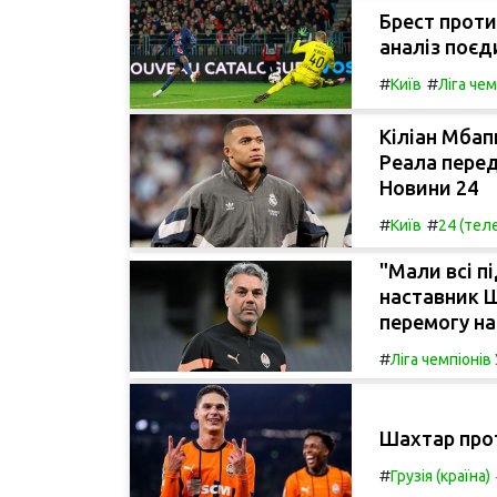
Брест проти
аналіз поєд
#
#
Київ
Ліга че
Кіліан Мбап
Реала перед
Новини 24
#
#
Київ
24 (тел
"Мали всі п
наставник 
перемогу на
#
Ліга чемпіоні
Шахтар прот
#
Грузія (країна)