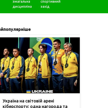
змагальна
спортивний
дисципліна
захід
айпопулярніше
Україна на світовій арені
кіберспорту: одна нагорода та