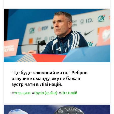
"Це буде ключовий матч." Ребров
озвучив команду, яку не бажав
зустрічати в Лізі націй.
#
#
#
Угорщина
Грузія (країна)
Ліга Націй