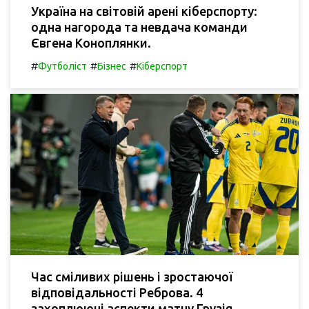
Україна на світовій арені кіберспорту:
одна нагорода та невдача команди
Євгена Коноплянки.
#
#
#
Футболіст
Бізнес
Кіберспорт
Час сміливих рішень і зростаючої
відповідальності Реброва. 4
захоплюючі аспекти матчу Грузія -