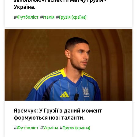
Україна.
#
#
#
Футболіст
Італія
Грузія (країна)
Яремчук: У Грузії в даний момент
формуються нові таланти.
#
#
#
Футболіст
Україна
Грузія (країна)