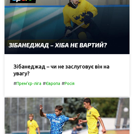
Зібанеджад – чи не заслуговує він на
увагу?
#
#
#
Прем'єр-ліга
Європа
Росія