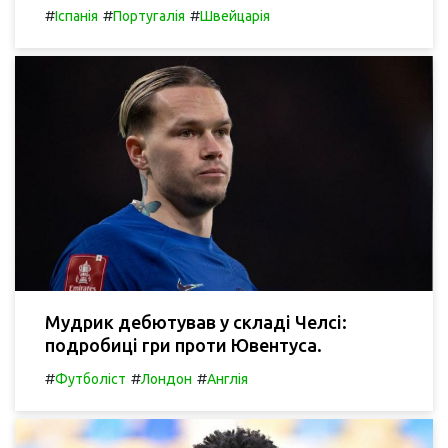
#
#
#
Іспанія
Португалія
Швейцарія
Мудрик дебютував у складі Челсі:
подробиці гри проти Ювентуса.
#
#
#
Футболіст
Лондон
Англія