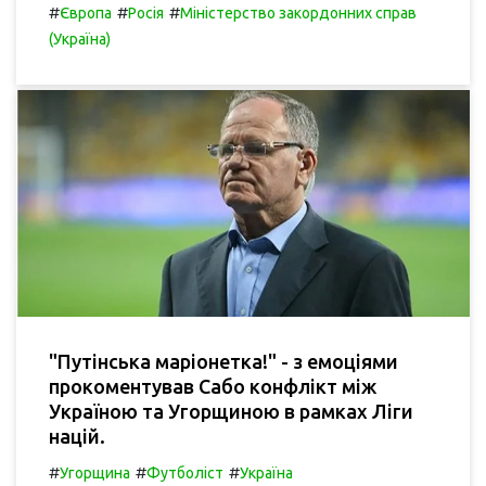
#
#
#
Європа
Росія
Міністерство закордонних справ
(Україна)
"Путінська маріонетка!" - з емоціями
прокоментував Сабо конфлікт між
Україною та Угорщиною в рамках Ліги
націй.
#
#
#
Угорщина
Футболіст
Україна