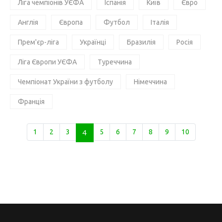
Ліга чемпіонів УЄФА
Іспанія
Київ
Євро
Англія
Європа
Футбол
Італія
Прем'єр-ліга
Українці
Бразилія
Росія
Ліга Європи УЄФА
Туреччина
Чемпіонат України з футболу
Німеччина
Франція
1
2
3
4
5
6
7
8
9
10