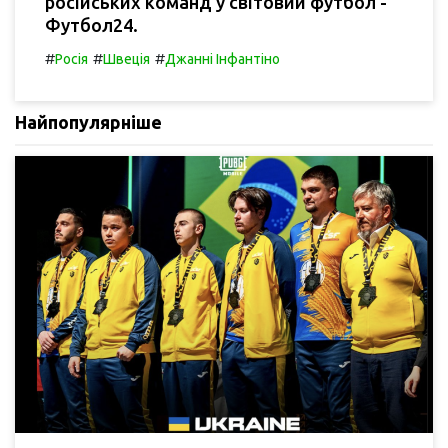
російських команд у світовий футбол -
Футбол24.
#
#
#
Росія
Швеція
Джанні Інфантіно
Найпопулярніше