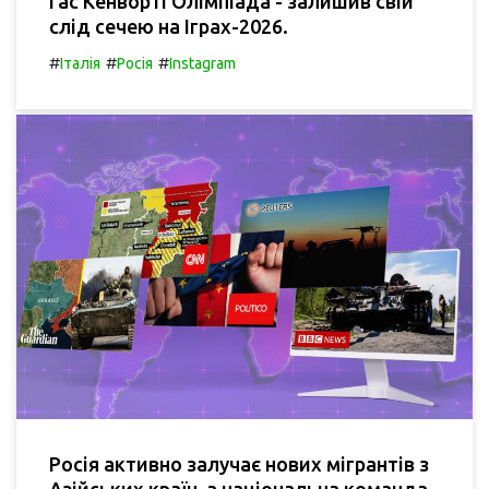
Гас Кенворті Олімпіада - залишив свій
слід сечею на Іграх-2026.
#
#
#
Італія
Росія
Instagram
Росія активно залучає нових мігрантів з
Азійських країн, а національна команда