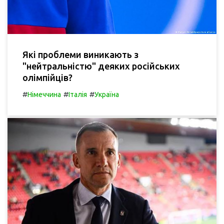
Які проблеми виникають з
"нейтральністю" деяких російських
олімпійців?
#
#
#
Німеччина
Італія
Україна