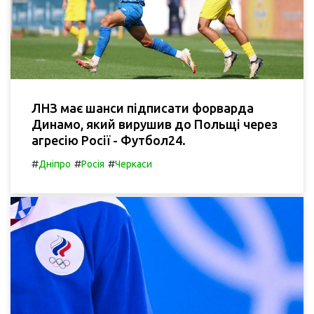
ЛНЗ має шанси підписати форварда
Динамо, який вирушив до Польщі через
агресію Росії - Футбол24.
#
#
#
Дніпро
Росія
Черкаси