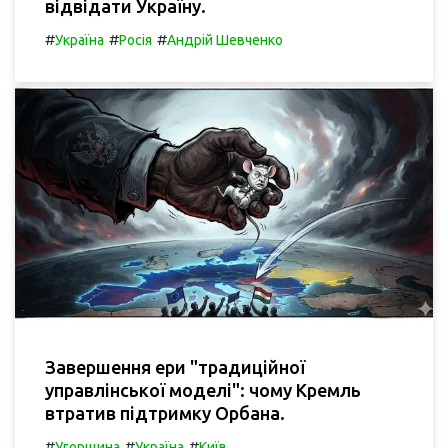
відвідати Україну.
#
#
#
Україна
Росія
Андрій Шевченко
Завершення ери "традиційної
управлінської моделі": чому Кремль
втратив підтримку Орбана.
#
#
#
Угорщина
Україна
Київ