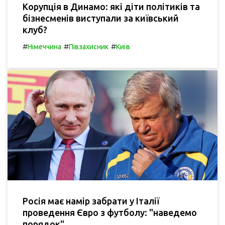
Корупція в Динамо: які діти політиків та
бізнесменів виступали за київський
клуб?
#
#
#
Німеччина
Півзахисник
Київ
Росія має намір забрати у Італії
проведення Євро з футболу: "наведемо
порядок".