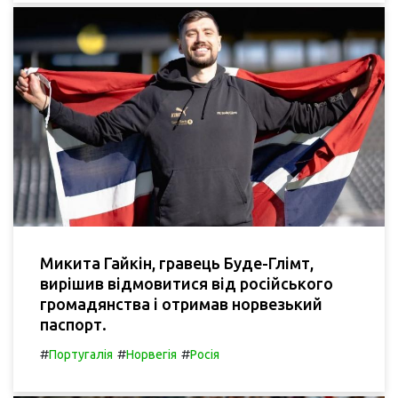
Микита Гайкін, гравець Буде-Глімт,
вирішив відмовитися від російського
громадянства і отримав норвезький
паспорт.
#
#
#
Португалія
Норвегія
Росія