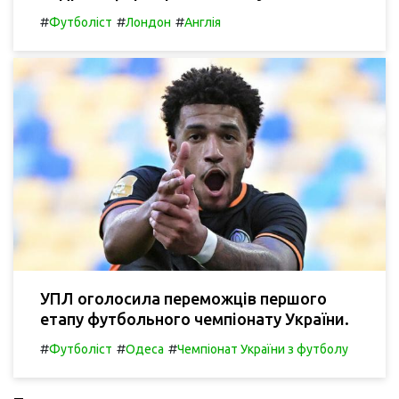
#
#
#
Футболіст
Лондон
Англія
УПЛ оголосила переможців першого
етапу футбольного чемпіонату України.
#
#
#
Футболіст
Одеса
Чемпіонат України з футболу