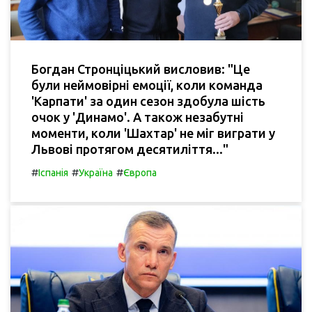
Богдан Стронціцький висловив: "Це
були неймовірні емоції, коли команда
'Карпати' за один сезон здобула шість
очок у 'Динамо'. А також незабутні
моменти, коли 'Шахтар' не міг виграти у
Львові протягом десятиліття..."
#
#
#
Іспанія
Україна
Європа