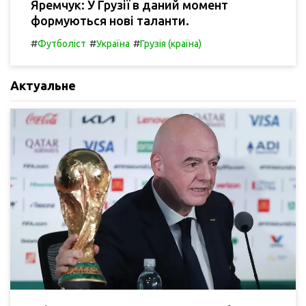
Яремчук: У Грузії в даний момент
формуються нові таланти.
#
#
#
Футболіст
Україна
Грузія (країна)
Актуальне