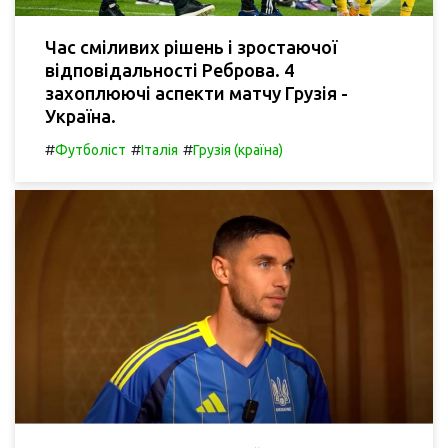
Час сміливих рішень і зростаючої
відповідальності Реброва. 4
захоплюючі аспекти матчу Грузія -
Україна.
#
#
#
Футболіст
Італія
Грузія (країна)