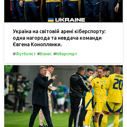
Україна на світовій арені кіберспорту:
одна нагорода та невдача команди
Євгена Коноплянки.
#
#
#
Футболіст
Бізнес
Кіберспорт