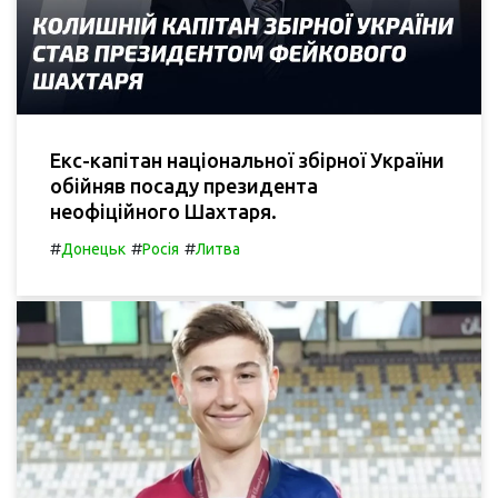
Екс-капітан національної збірної України
обійняв посаду президента
неофіційного Шахтаря.
#
#
#
Донецьк
Росія
Литва