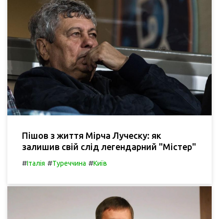
Пішов з життя Мірча Луческу: як
залишив свій слід легендарний "Містер"
#
#
#
Італія
Туреччина
Київ