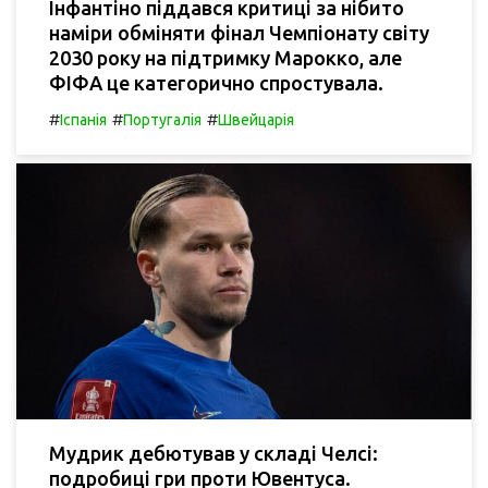
Інфантіно піддався критиці за нібито
наміри обміняти фінал Чемпіонату світу
2030 року на підтримку Марокко, але
ФІФА це категорично спростувала.
#
#
#
Іспанія
Португалія
Швейцарія
Мудрик дебютував у складі Челсі:
подробиці гри проти Ювентуса.