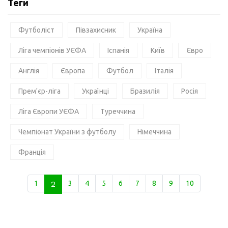
Теги
Футболіст
Півзахисник
Україна
Ліга чемпіонів УЄФА
Іспанія
Київ
Євро
Англія
Європа
Футбол
Італія
Прем'єр-ліга
Українці
Бразилія
Росія
Ліга Європи УЄФА
Туреччина
Чемпіонат України з футболу
Німеччина
Франція
1
2
3
4
5
6
7
8
9
10