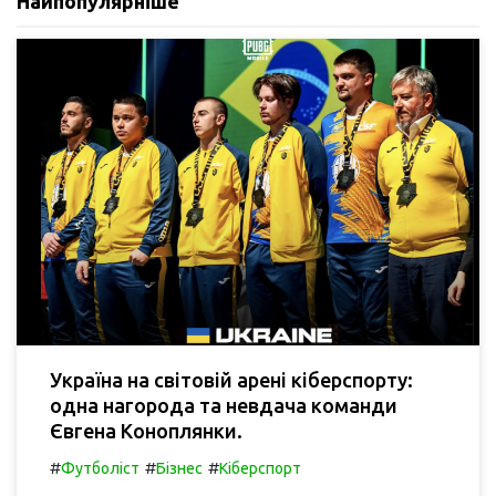
Найпопулярніше
Україна на світовій арені кіберспорту:
одна нагорода та невдача команди
Євгена Коноплянки.
#
#
#
Футболіст
Бізнес
Кіберспорт