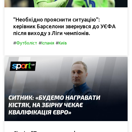
"Необхідно прояснити ситуацію":
керівник Барселони звернувся до УЄФА
після виходу з Ліги чемпіонів.
#
#
#
Футболіст
Іспанія
Київ