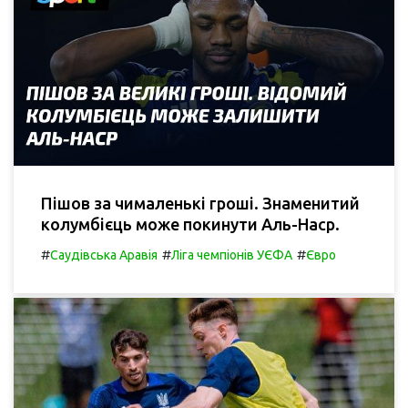
Пішов за чималенькі гроші. Знаменитий
колумбієць може покинути Аль-Наср.
#
#
#
Саудівська Аравія
Ліга чемпіонів УЄФА
Євро