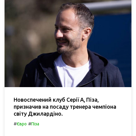
Новоспечений клуб Серії А, Піза,
призначив на посаду тренера чемпіона
світу Джилардіно.
#
#
Євро
Піза