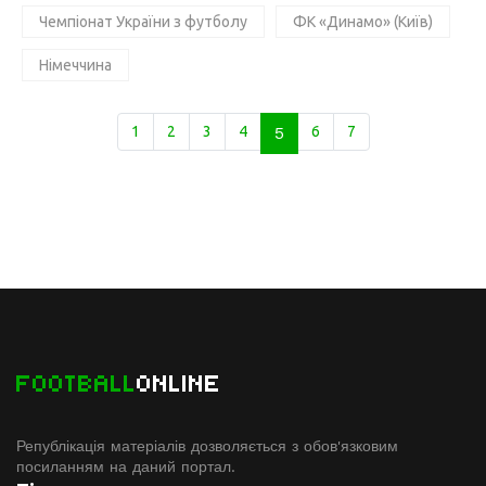
Чемпіонат України з футболу
ФК «Динамо» (Київ)
Німеччина
1
2
3
4
5
6
7
FOOTBALL
ONLINE
Републікація матеріалів дозволяється з обов'язковим
посиланням на даний портал.