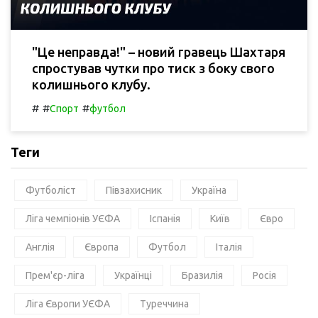
"Це неправда!" – новий гравець Шахтаря
спростував чутки про тиск з боку свого
колишнього клубу.
#
#
#
Спорт
футбол
Теги
Футболіст
Півзахисник
Україна
Ліга чемпіонів УЄФА
Іспанія
Київ
Євро
Англія
Європа
Футбол
Італія
Прем'єр-ліга
Українці
Бразилія
Росія
Ліга Європи УЄФА
Туреччина