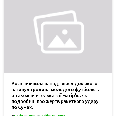
Росія вчинила напад, внаслідок якого
загинула родина молодого футболіста,
а також вчителька з її матір'ю: які
подробиці про жертв ракетного удару
по Сумах.
#
#
#
Росія
Суми
Російська мова