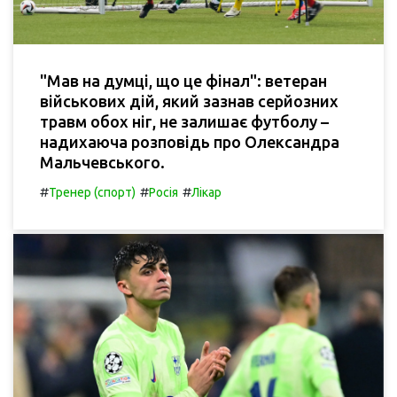
"Мав на думці, що це фінал": ветеран
військових дій, який зазнав серйозних
травм обох ніг, не залишає футболу –
надихаюча розповідь про Олександра
Мальчевського.
#
#
#
Тренер (спорт)
Росія
Лікар