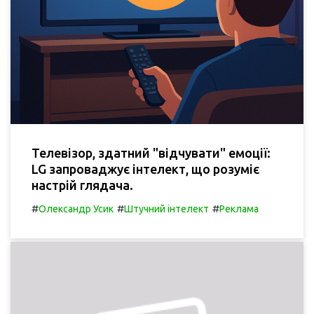
Телевізор, здатний "відчувати" емоції:
LG запроваджує інтелект, що розуміє
настрій глядача.
#
#
#
Олександр Усик
Штучний інтелект
Реклама