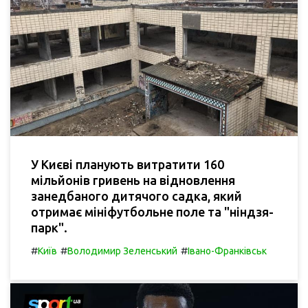
У Києві планують витратити 160
мільйонів гривень на відновлення
занедбаного дитячого садка, який
отримає мініфутбольне поле та "ніндзя-
парк".
#
#
#
Київ
Володимир Зеленський
Івано-Франківськ