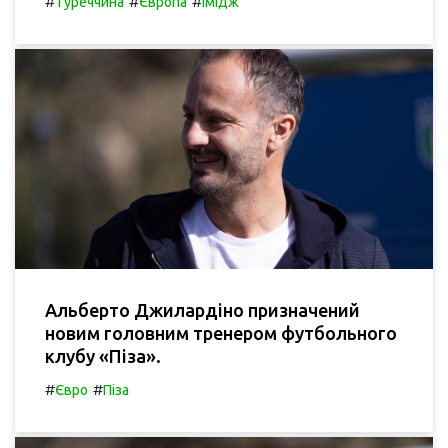
#
#
#
Туреччина
Європа
Імідж
Альберто Джилардіно призначений
новим головним тренером футбольного
клубу «Піза».
#
#
Євро
Піза