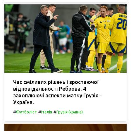
Час сміливих рішень і зростаючої
відповідальності Реброва. 4
захоплюючі аспекти матчу Грузія -
Україна.
#
#
#
Футболіст
Італія
Грузія (країна)