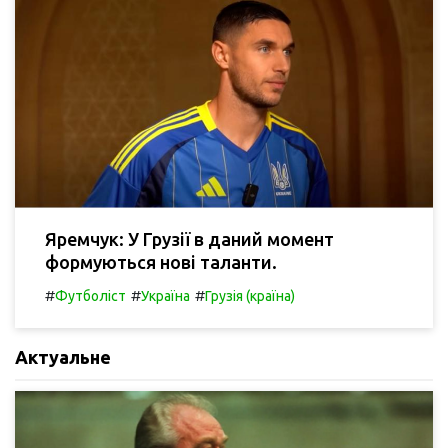
Яремчук: У Грузії в даний момент
формуються нові таланти.
#
#
#
Футболіст
Україна
Грузія (країна)
Актуальне