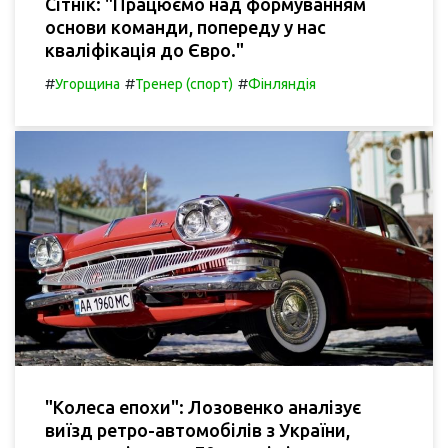
Сітнік: "Працюємо над формуванням
основи команди, попереду у нас
кваліфікація до Євро."
#
#
#
Угорщина
Тренер (спорт)
Фінляндія
"Колеса епохи": Лозовенко аналізує
виїзд ретро-автомобілів з України,