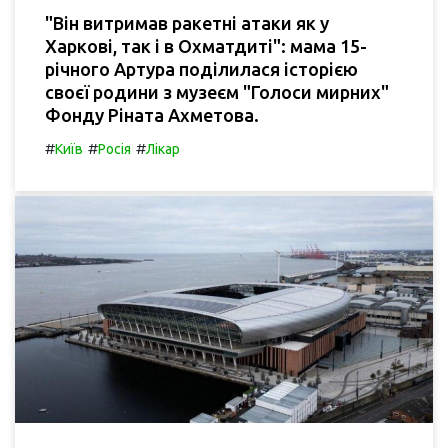
"Він витримав ракетні атаки як у
Харкові, так і в Охматдиті": мама 15-
річного Артура поділилася історією
своєї родини з музеєм "Голоси мирних"
Фонду Ріната Ахметова.
#
#
#
Київ
Росія
Лікар