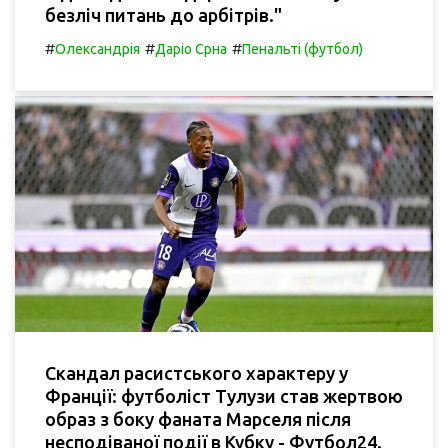
безліч питань до арбітрів."
#
#
#
Олександрія
Даріо Срна
Пенальті (футбол)
Скандал расистського характеру у
Франції: футболіст Тулузи став жертвою
образ з боку фаната Марселя після
несподіваної події в Кубку - Футбол24.