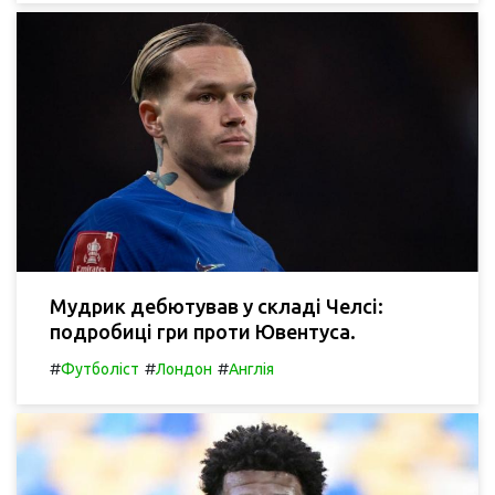
Мудрик дебютував у складі Челсі:
подробиці гри проти Ювентуса.
#
#
#
Футболіст
Лондон
Англія