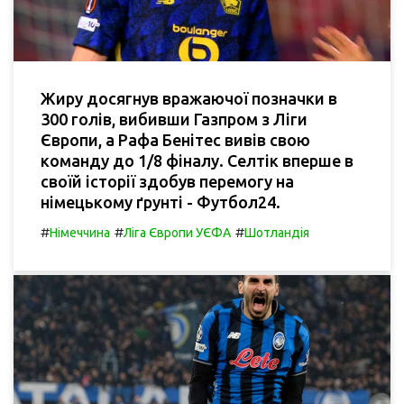
Жиру досягнув вражаючої позначки в
300 голів, вибивши Газпром з Ліги
Європи, а Рафа Бенітес вивів свою
команду до 1/8 фіналу. Селтік вперше в
своїй історії здобув перемогу на
німецькому ґрунті - Футбол24.
#
#
#
Німеччина
Ліга Європи УЄФА
Шотландія