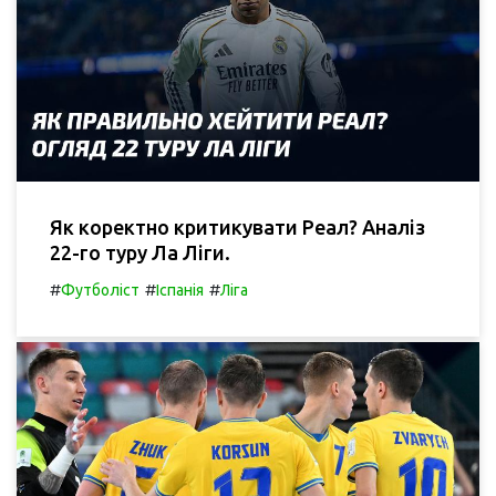
Як коректно критикувати Реал? Аналіз
22-го туру Ла Ліги.
#
#
#
Футболіст
Іспанія
Ліга