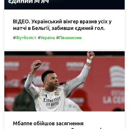
ВІДЕО. Український вінгер вразив усіх у
матчі в Бельгії, забивши єдиний гол.
#
#
#
Футболіст
Україна
Півзахисник
Мбаппе обійшов засягнення