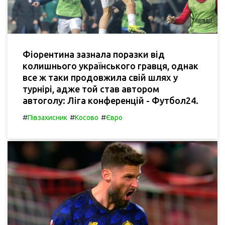
Фіорентина зазнала поразки від
колишнього українського гравця, однак
все ж таки продовжила свій шлях у
турнірі, адже той став автором
автоголу: Ліга конференцій - Футбол24.
#
#
#
Півзахисник
Косово
Євро