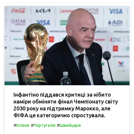
Інфантіно піддався критиці за нібито
наміри обміняти фінал Чемпіонату світу
2030 року на підтримку Марокко, але
ФІФА це категорично спростувала.
#
#
#
Іспанія
Португалія
Швейцарія