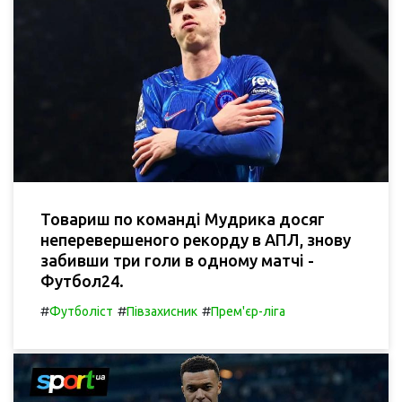
Товариш по команді Мудрика досяг
неперевершеного рекорду в АПЛ, знову
забивши три голи в одному матчі -
Футбол24.
#
#
#
Футболіст
Півзахисник
Прем'єр-ліга