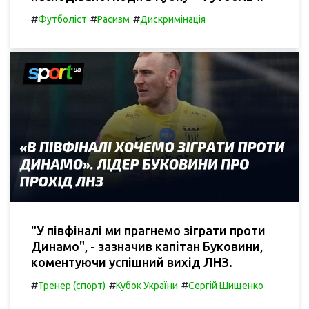
#
#
#
Футболіст
Расизм
Дискримінація
"У півфіналі ми прагнемо зіграти проти
Динамо", - зазначив капітан Буковини,
коментуючи успішний вихід ЛНЗ.
#
#
#
Тренер (спорт)
Кубок України
Сергій Шищенко