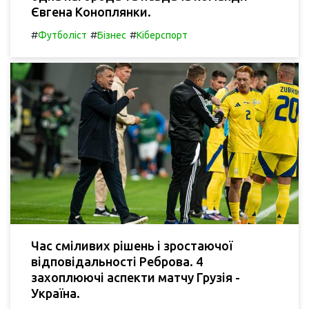
Євгена Коноплянки.
#
#
#
Футболіст
Бізнес
Кіберспорт
Час сміливих рішень і зростаючої
відповідальності Реброва. 4
захоплюючі аспекти матчу Грузія -
Україна.