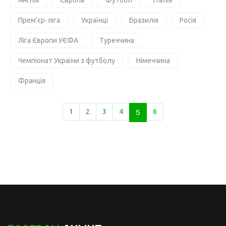
Англія
Європа
Футбол
Італія
Прем'єр-ліга
Українці
Бразилія
Росія
Ліга Європи УЄФА
Туреччина
Чемпіонат України з футболу
Німеччина
Франція
1
2
3
4
5
6