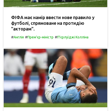
ФІФА має намір ввести нове правило у
футболі, спрямоване на протидію
"акторам".
#
#
#
Англія
Прем'єр-міністр
П'єрлуїджі Колліна