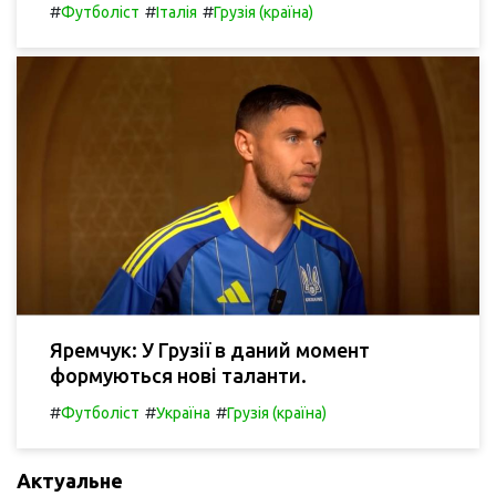
#
#
#
Футболіст
Італія
Грузія (країна)
Яремчук: У Грузії в даний момент
формуються нові таланти.
#
#
#
Футболіст
Україна
Грузія (країна)
Актуальне