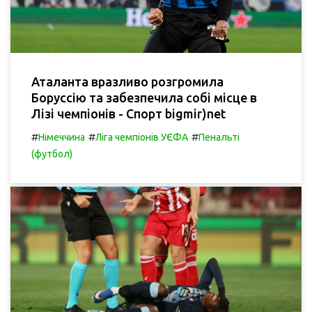
Аталанта вразливо розгромила
Боруссію та забезпечила собі місце в
Лізі чемпіонів - Спорт bigmir)net
#
#
#
Німеччина
Ліга чемпіонів УЄФА
Пенальті
(футбол)