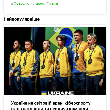
#
#
#
Футболіст
Іспанія
Італія
Найпопулярніше
Україна на світовій арені кіберспорту:
одна нагорода та невдача команди