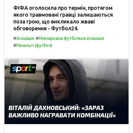
ФІФА оголосила про термін, протягом
якого травмовані гравці залишаються
поза грою, що викликало жваві
обговорення - Футбол24.
#
#
Асоціація
Міжнародна футбольна асоціація
#
Пенальті (футбол)