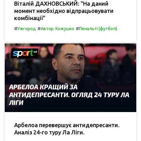
Віталій ДАХНОВСЬКИЙ: "На даний
момент необхідно відпрацьовувати
комбінації"
#
#
#
Ужгород
Автор: Кожушко
Пенальті (футбол)
Арбелоа перевершує антидепресанти.
Аналіз 24-го туру Ла Ліги.