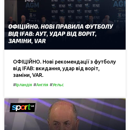
ОФІЦІЙНО. Нові рекомендації з футболу
від IFAB: вкидання, удар від воріт,
заміни, VAR.
#
#
#
Ірландія
Англія
Уельс