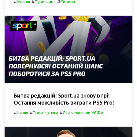
#
#
#
Іспанія
Туреччина
Європа
Битва редакцій: Sport.ua знову в грі!
Остання можливість виграти PS5 Pro!
#
#
#
Італія
Прем'єр-ліга
Ліга чемпіонів УЄФА