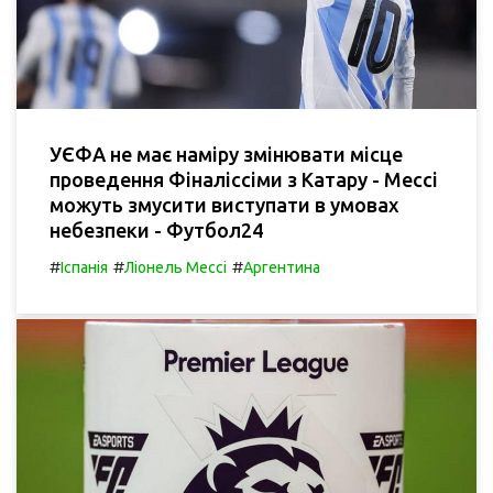
УЄФА не має наміру змінювати місце
проведення Фіналіссіми з Катару - Мессі
можуть змусити виступати в умовах
небезпеки - Футбол24
#
#
#
Іспанія
Ліонель Мессі
Аргентина