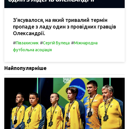
З'ясувалося, на який тривалий термін
пропаде з ладу один з провідних гравців
Олександрії.
#
#
#
Півзахисник
Сергій Булеца
Міжнародна
футбольна асоціація
Найпопулярніше