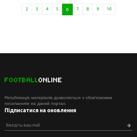
2
3
4
5
6
7
8
9
10
FOOTBALL
ONLINE
Републікація матеріалів дозволяється з обов'язковим
посиланням на даний портал.
Підписатися на оновлення