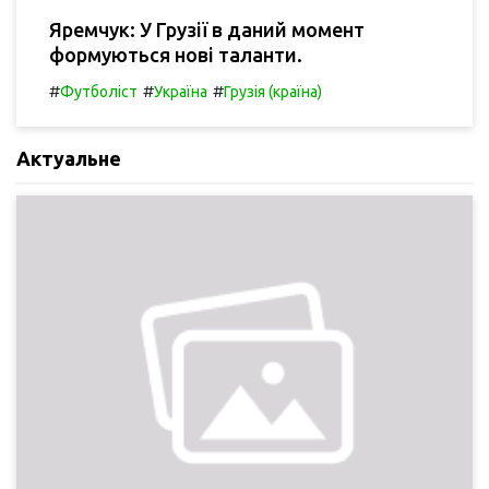
Яремчук: У Грузії в даний момент
формуються нові таланти.
#
#
#
Футболіст
Україна
Грузія (країна)
Актуальне