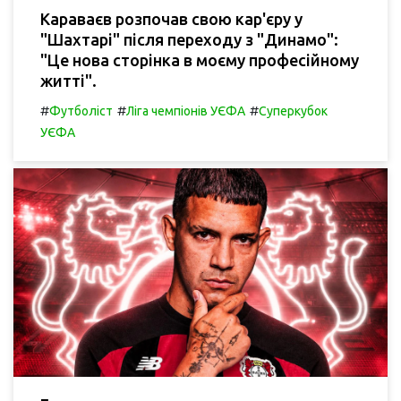
Караваєв розпочав свою кар'єру у
"Шахтарі" після переходу з "Динамо":
"Це нова сторінка в моєму професійному
житті".
#
#
#
Футболіст
Ліга чемпіонів УЄФА
Суперкубок
УЄФА