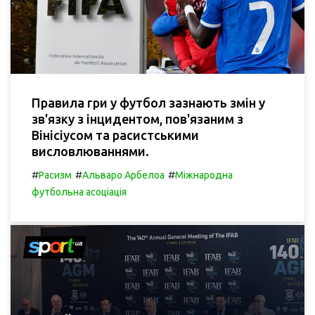
Правила гри у футбол зазнають змін у
зв'язку з інцидентом, пов'язаним з
Вінісіусом та расистськими
висловлюваннями.
#
#
#
Расизм
Альваро Арбелоа
Міжнародна
футбольна асоціація