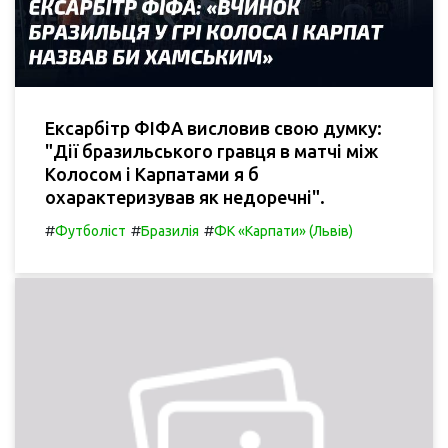
Ексарбітр ФІФА висловив свою думку:
"Дії бразильського гравця в матчі між
Колосом і Карпатами я б
охарактеризував як недоречні".
#
#
#
Футболіст
Бразилія
ФК «Карпати» (Львів)