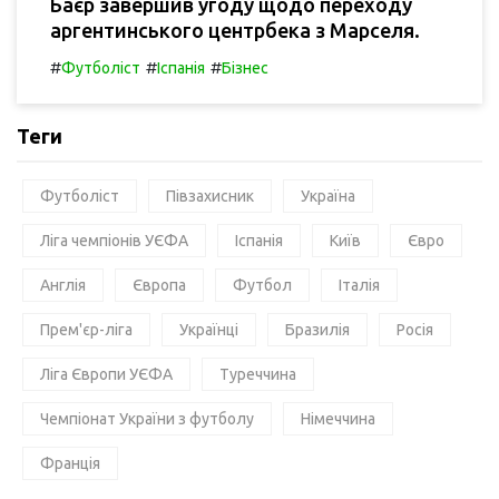
Баєр завершив угоду щодо переходу
аргентинського центрбека з Марселя.
#
#
#
Футболіст
Іспанія
Бізнес
Теги
Футболіст
Півзахисник
Україна
Ліга чемпіонів УЄФА
Іспанія
Київ
Євро
Англія
Європа
Футбол
Італія
Прем'єр-ліга
Українці
Бразилія
Росія
Ліга Європи УЄФА
Туреччина
Чемпіонат України з футболу
Німеччина
Франція