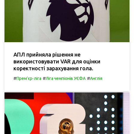
АПЛ прийняла рішення не
використовувати VAR для оцінки
коректності зарахування гола.
#
#
#
Прем'єр-ліга
Ліга чемпіонів УЄФА
Англія