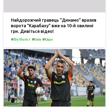
Найдорожчий гравець "Динамо" вразив
ворота "Карабаху" вже на 10-й хвилині
гри. Дивіться відео!
#
#
#
Футболіст
Київ
Євро