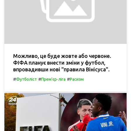
Можливо, це буде жовте або червоне.
ФІФА планує внести зміни у футбол,
впровадивши нові "правила Вінісуса".
#
#
#
Футболіст
Прем'єр-ліга
Расизм