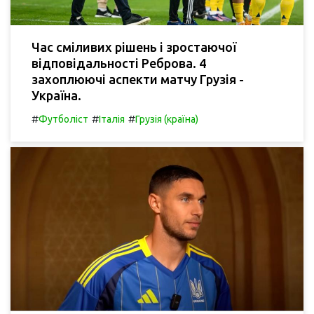
Час сміливих рішень і зростаючої
відповідальності Реброва. 4
захоплюючі аспекти матчу Грузія -
Україна.
#
#
#
Футболіст
Італія
Грузія (країна)