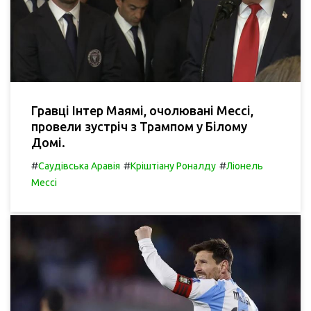
Гравці Інтер Маямі, очолювані Мессі,
провели зустріч з Трампом у Білому
Домі.
#
#
#
Саудівська Аравія
Кріштіану Роналду
Ліонель
Мессі