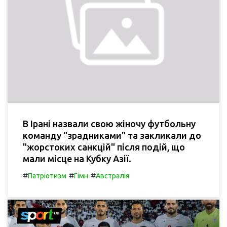
В Ірані назвали свою жіночу футбольну
команду "зрадниками" та закликали до
"жорстоких санкцій" після подій, що
мали місце на Кубку Азії.
#
#
#
Патріотизм
Гімн
Австралія