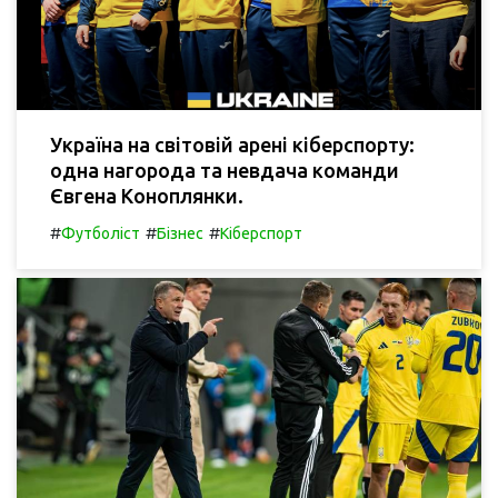
Україна на світовій арені кіберспорту:
одна нагорода та невдача команди
Євгена Коноплянки.
#
#
#
Футболіст
Бізнес
Кіберспорт