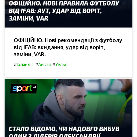
ОФІЦІЙНО. Нові рекомендації з футболу
від IFAB: вкидання, удар від воріт,
заміни, VAR.
#
#
#
Ірландія
Англія
Уельс